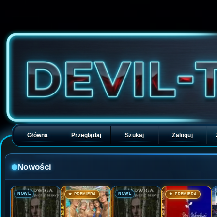
Główna
Przeglądaj
Szukaj
Zaloguj
Nowości
🎬
🎬
🎬
🎬
NOWE
NOWE
★ PREMIERA
★ PREMIERA