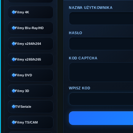
NAZWA UŻYTKOWNIKA
Filmy 4K
Filmy Blu-Ray/HD
HASŁO
Filmy x264/h264
KOD CAPTCHA
Filmy x265/h265
Filmy DVD
WPISZ KOD
Filmy 3D
TV/Seriale
Filmy TS/CAM