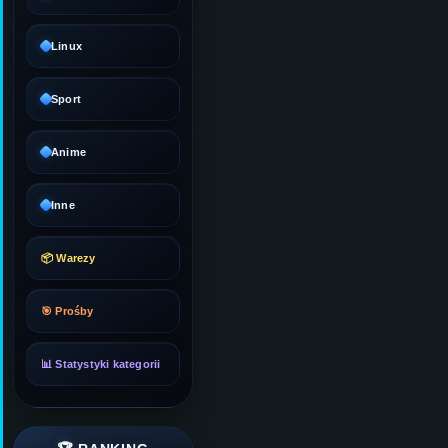
Linux
Sport
Anime
Inne
📦 Warezy
🎯 Prośby
📊 Statystyki kategorii