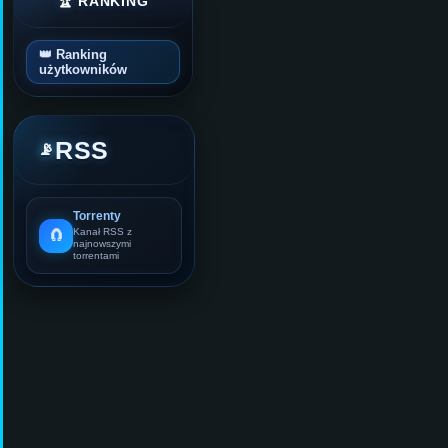
🏆 RANKING
👑 Ranking
użytkowników
RSS
📡
Torrenty
🧲
Kanał RSS z
najnowszymi
torrentami