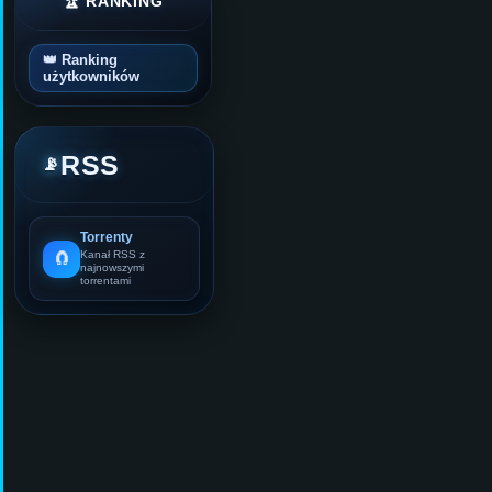
🏆 RANKING
👑 Ranking
użytkowników
RSS
📡
Torrenty
🧲
Kanał RSS z
najnowszymi
torrentami