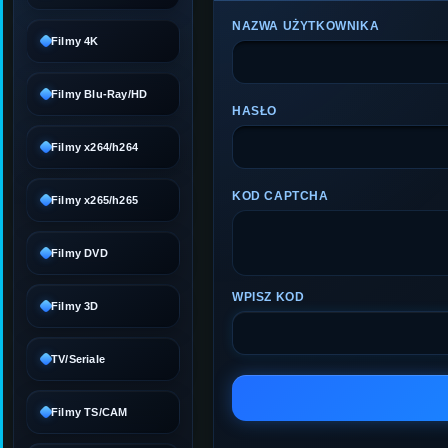
NAZWA UŻYTKOWNIKA
Filmy 4K
Filmy Blu-Ray/HD
HASŁO
Filmy x264/h264
KOD CAPTCHA
Filmy x265/h265
Filmy DVD
WPISZ KOD
Filmy 3D
TV/Seriale
Filmy TS/CAM