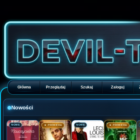
Główna
Przeglądaj
Szukaj
Zaloguj
Nowości
🎬
🎬
🎬
🎬
NOWE
NOWE
★ PREMIERA
★ PREMIERA