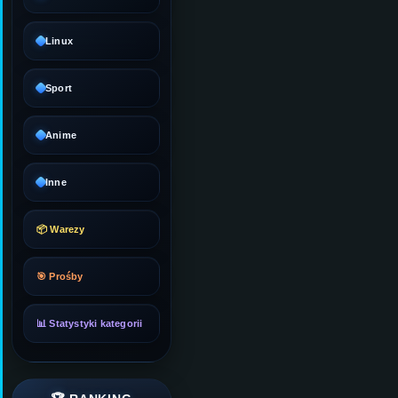
Linux
Sport
Anime
Inne
📦 Warezy
🎯 Prośby
📊 Statystyki kategorii