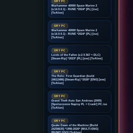
GRY PC
Warhammer 40000 Space Marine 2
(v.14.0.0.1) - RUNE *2024* [PL] [iso]
[ToAlien]
GRY PC
Warhammer 40000 Space Marine 2
(v.14.0.0.1) - RUNE *2024* [PL] [iso]
[ToAlien]
GRY PC
Lords of the Fallen (v.2.5.567 + DLC)
[Steam-Rip] *2023* [PL] [exe] [ToAlien]
GRY PC
The Relic: First Guardian (build
24612486) [Steam-Rip] *2026* [ENG] [exe]
[ToAlien]
GRY PC
Grand Theft Auto San Andreas (2005)
[Spolszczenie Napisy PL + Crack!] PC.iso
[ToAlien]
GRY PC
Quake Dawn of the Machine [Build
24258635] *1996-2026* [MULTI-ENG]
[RUNE] [ISO] [ToAlien]