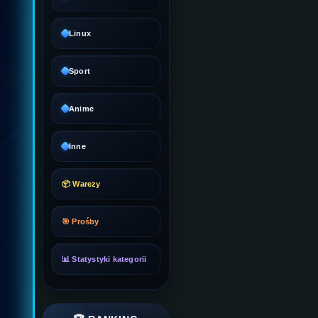
Linux
Sport
Anime
Inne
📦 Warezy
🎯 Prośby
📊 Statystyki kategorii