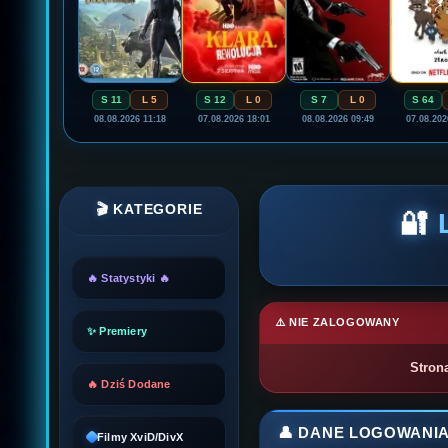
S 11
L 5
S 12
L 0
S 7
L 0
S 64
08.08.2026 11:18
07.08.2026 18:01
08.08.2026 09:49
07.08.202
🎬 KATEGORIE
🔐
🔥 Statystyki 🔥
⚠️ NIE ZALOGOWANY
✨ Premiery
Stron
🔥 Dziś Dodane
👤 DANE LOGOWANI
Filmy XviD/DivX