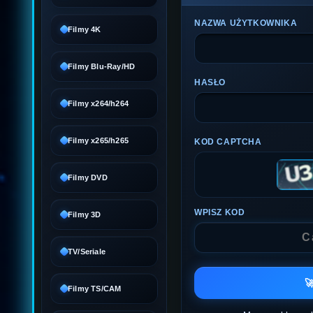
NAZWA UŻYTKOWNIKA
Filmy 4K
Filmy Blu-Ray/HD
HASŁO
Filmy x264/h264
Filmy x265/h265
KOD CAPTCHA
Filmy DVD
WPISZ KOD
Filmy 3D
TV/Seriale

Filmy TS/CAM