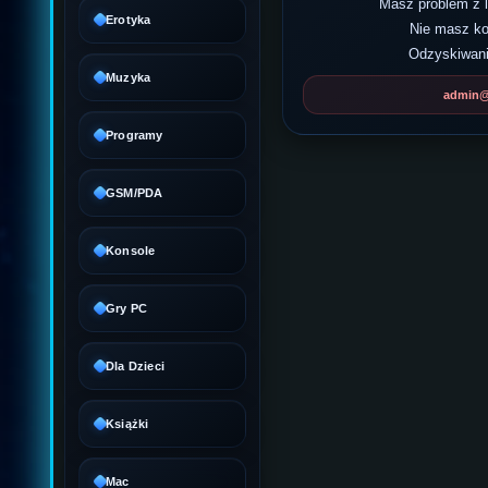
Masz problem z
Erotyka
Nie masz k
Odzyskiwani
Muzyka
admin@d
Programy
GSM/PDA
Konsole
Gry PC
Dla Dzieci
Książki
Mac