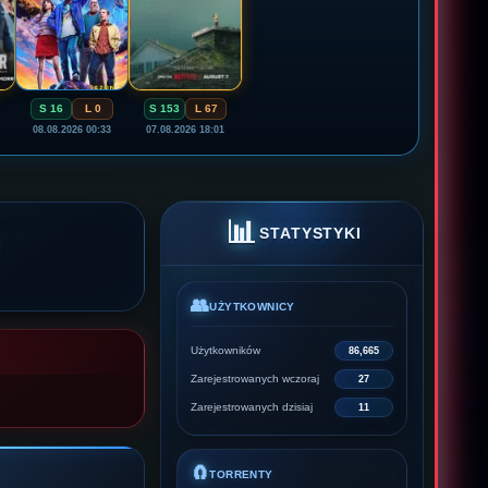
S 16
L 0
S 153
L 67
08.08.2026 00:33
07.08.2026 18:01
📊
STATYSTYKI
👥
UŻYTKOWNICY
Użytkowników
86,665
Zarejestrowanych wczoraj
27
Zarejestrowanych dzisiaj
11
🧲
TORRENTY