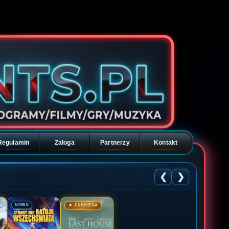
Regulamin
Załoga
Partnerzy
Kontakt
❮
❯
🎬
🎬
NOWE
★ PREMIERA