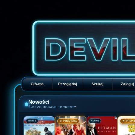
Główna
Przeglądaj
Szukaj
Zaloguj
Nowości
ŚWIEŻO DODANE TORRENTY
🎬
🎬
🎬
🎬
NOWE
NOWE
★ PREMIERA
★ PREMI