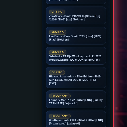
GRY PC
ZeroSpace (Build 24521930) [Steam-Rip]
*2026* [ENG] [exe] [ToAlien]
MUZYKA
Lee Bains - Free South 2025 (Live) (2026)
[Flac] [ToAlien]
MUZYKA
Skladanka ET Dja Wookiego vol. 21 2026
[mp3@320kbps] [DJ WOOKIE] [ToAlien]
GRY PC
Hitman: Absolution - Elite Edition *2012*
[ver.1.0.447.0] [All DLCs] [MULTI-PL]
[EXE]
PROGRAMY
Foundry Mari 7.5 v2 - 64bit [ENG] [Full by
TEAM R2R] [azjatycki]
PROGRAMY
WinRepairSuite 2.0.0 - 32bit & 64bit [ENG]
[Preactivated] [azjatycki]