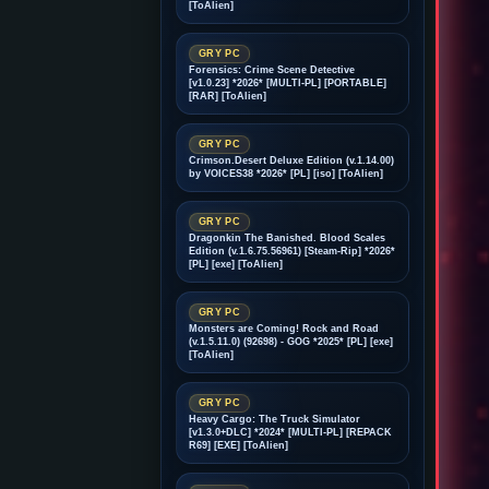
[ToAlien]
GRY PC
Forensics: Crime Scene Detective
[v1.0.23] *2026* [MULTI-PL] [PORTABLE]
[RAR] [ToAlien]
GRY PC
Crimson.Desert Deluxe Edition (v.1.14.00)
by VOICES38 *2026* [PL] [iso] [ToAlien]
GRY PC
Dragonkin The Banished. Blood Scales
Edition (v.1.6.75.56961) [Steam-Rip] *2026*
[PL] [exe] [ToAlien]
GRY PC
Monsters are Coming! Rock and Road
(v.1.5.11.0) (92698) - GOG *2025* [PL] [exe]
[ToAlien]
GRY PC
Heavy Cargo: The Truck Simulator
[v1.3.0+DLC] *2024* [MULTI-PL] [REPACK
R69] [EXE] [ToAlien]