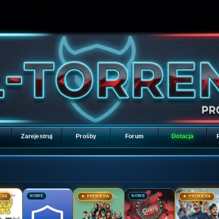
Zarejestruj
Prośby
Forum
Dotacja
🎬
🎬
🎬
🎬
NOWE
NOWE
ERA
★ PREMIERA
★ PREMIERA