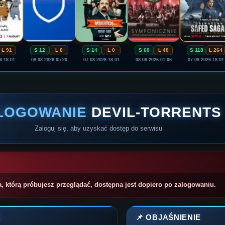
L 91
S 12
L 0
S 14
L 0
S 60
L 40
S 118
L 264
6 18:01
08.08.2026 05:20
07.08.2026 18:01
08.08.2026 01:06
07.08.2026 18:01
LOGOWANIE
DEVIL-TORRENTS
Zaloguj się, aby uzyskać dostęp do serwisu
a, którą próbujesz przeglądać, dostępna jest dopiero po zalogowaniu.
A
📌 OBJAŚNIENIE