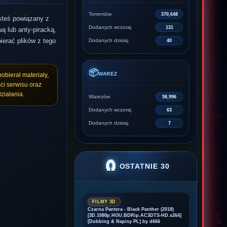
Torrentów
370,648
esteś powiązany z
Dodanych wczoraj
131
ą lub anty-piracką,
ierać plików z tego
Dodanych dzisiaj
40
📦
WAREZ
pobierał materiały,
ci serwisu oraz
ziałania.
Warezów
58,996
Dodanych wczoraj
63
Dodanych dzisiaj
7
🧲
OSTATNIE 30
FILMY 3D
Czarna Pantera - Black Panther (2018)
[3D.1080p.HOU.BDRip.AC3DTS-HD.x264]
[Dubbing & Napisy PL] by d666