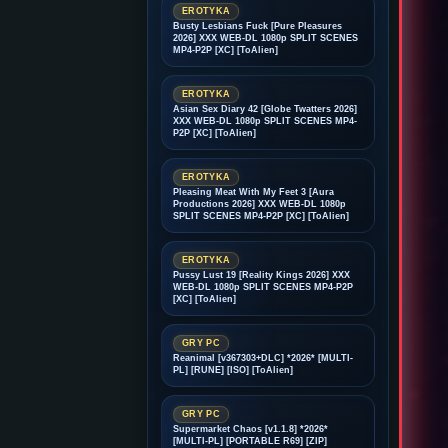
EROTYKA
Busty Lesbians Fuck [Pure Pleasures
2026] XXX WEB-DL 1080p SPLIT SCENES
MP4-P2P [XC] [ToAlien]
EROTYKA
Asian Sex Diary 42 [Globe Twatters 2026]
XXX WEB-DL 1080p SPLIT SCENES MP4-
P2P [XC] [ToAlien]
EROTYKA
Pleasing Meat With My Feet 3 [Aura
Productions 2026] XXX WEB-DL 1080p
SPLIT SCENES MP4-P2P [XC] [ToAlien]
EROTYKA
Pussy Lust 19 [Reality Kings 2026] XXX
WEB-DL 1080p SPLIT SCENES MP4-P2P
[XC] [ToAlien]
GRY PC
Reanimal [v367303+DLC] *2026* [MULTI-
PL] [RUNE] [ISO] [ToAlien]
GRY PC
Supermarket Chaos [v1.1.8] *2026*
[MULTI-PL] [PORTABLE R69] [ZIP]