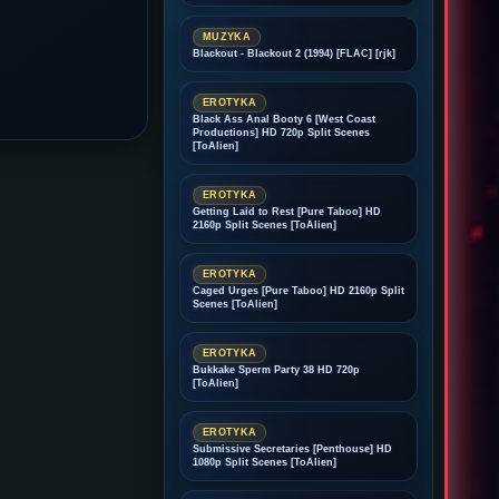
MUZYKA
Blackout - Blackout 2 (1994) [FLAC] [rjk]
EROTYKA
Black Ass Anal Booty 6 [West Coast
Productions] HD 720p Split Scenes
[ToAlien]
EROTYKA
Getting Laid to Rest [Pure Taboo] HD
2160p Split Scenes [ToAlien]
EROTYKA
Caged Urges [Pure Taboo] HD 2160p Split
Scenes [ToAlien]
EROTYKA
Bukkake Sperm Party 38 HD 720p
[ToAlien]
EROTYKA
Submissive Secretaries [Penthouse] HD
1080p Split Scenes [ToAlien]