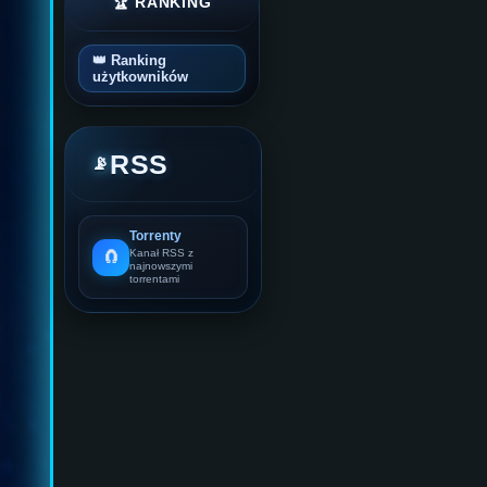
🏆 RANKING
👑 Ranking
użytkowników
RSS
📡
Torrenty
🧲
Kanał RSS z
najnowszymi
torrentami