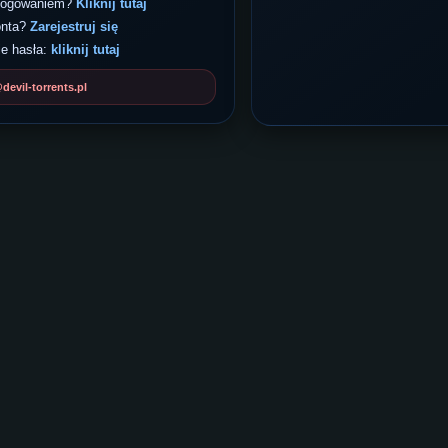
 logowaniem?
Kliknij tutaj
onta?
Zarejestruj się
e hasła:
kliknij tutaj
evil-torrents.pl