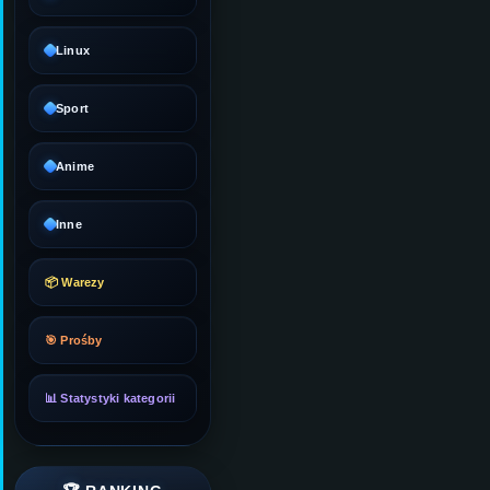
Linux
Sport
Anime
Inne
📦 Warezy
🎯 Prośby
📊 Statystyki kategorii