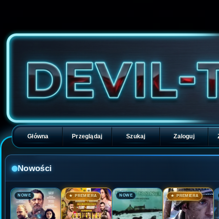
Główna
Przeglądaj
Szukaj
Zaloguj
Nowości
🎬
🎬
🎬
🎬
NOWE
NOWE
★ PREMIERA
★ PREMIERA