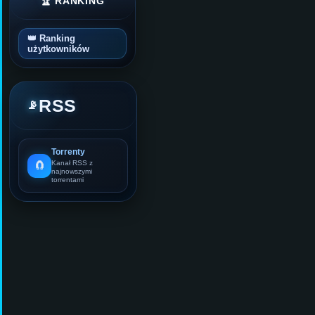
🏆 RANKING
👑 Ranking
użytkowników
RSS
📡
Torrenty
🧲
Kanał RSS z
najnowszymi
torrentami