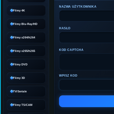
NAZWA UŻYTKOWNIKA
Filmy 4K
Filmy Blu-Ray/HD
HASŁO
Filmy x264/h264
KOD CAPTCHA
Filmy x265/h265
Filmy DVD
WPISZ KOD
Filmy 3D
TV/Seriale
Filmy TS/CAM