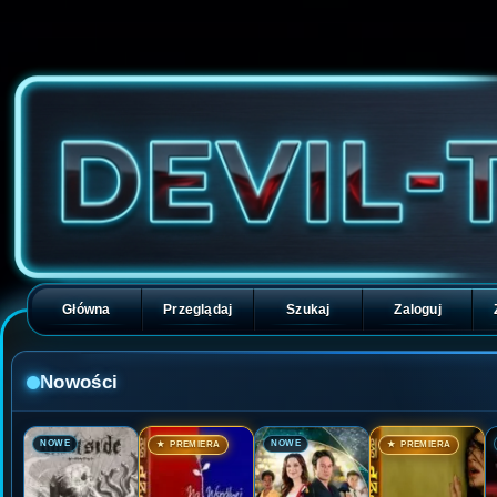
Główna
Przeglądaj
Szukaj
Zaloguj
Nowości
🎬
🎬
🎬
🎬
NOWE
NOWE
★ PREMIERA
★ PREMIERA