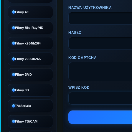
NAZWA UŻYTKOWNIKA
Filmy 4K
Filmy Blu-Ray/HD
HASŁO
Filmy x264/h264
KOD CAPTCHA
Filmy x265/h265
Filmy DVD
WPISZ KOD
Filmy 3D
TV/Seriale
Filmy TS/CAM