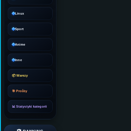
Linux
Sport
Anime
Inne
📦 Warezy
🎯 Prośby
📊 Statystyki kategorii