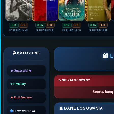
S 0
L 0
S 55
L 10
S 12
L 6
S 15
L 0
07.08.2026 04:49
06.08.2026 21:48
06.08.2026 23:13
06.08.2026 18:01
🎬 KATEGORIE
🔐
🔥 Statystyki 🔥
⚠️ NIE ZALOGOWANY
✨ Premiery
Strona, którą
🔥 Dziś Dodane
👤 DANE LOGOWANIA
Filmy XviD/DivX