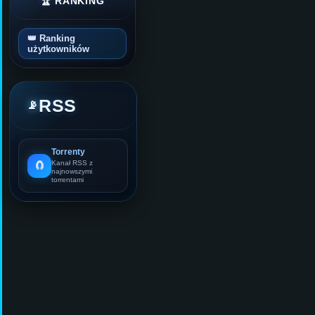
🏆 RANKING
👑 Ranking
użytkowników
RSS
📡
Torrenty
🧲
Kanał RSS z
najnowszymi
torrentami