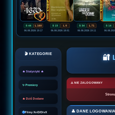
S 44
L 160
S 15
L 0
S 34
L 71
S 14
06.08.2026 19:17
06.08.2026 18:01
06.08.2026 19:11
06.08.202
🎬 KATEGORIE
🔐
🔥 Statystyki 🔥
⚠️ NIE ZALOGOWANY
✨ Premiery
Stron
🔥 Dziś Dodane
👤 DANE LOGOWANI
Filmy XviD/DivX