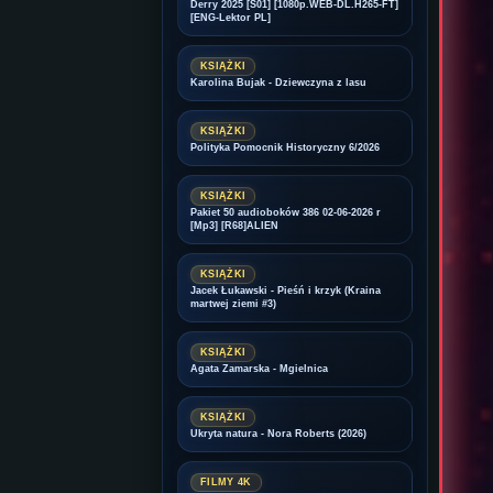
Derry 2025 [S01] [1080p.WEB-DL.H265-FT]
[ENG-Lektor PL]
KSIĄŻKI
Karolina Bujak - Dziewczyna z lasu
KSIĄŻKI
Polityka Pomocnik Historyczny 6/2026
KSIĄŻKI
Pakiet 50 audioboków 386 02-06-2026 r
[Mp3] [R68]ALIEN
KSIĄŻKI
Jacek Łukawski - Pieśń i krzyk (Kraina
martwej ziemi #3)
KSIĄŻKI
Agata Zamarska - Mgielnica
KSIĄŻKI
Ukryta natura - Nora Roberts (2026)
FILMY 4K