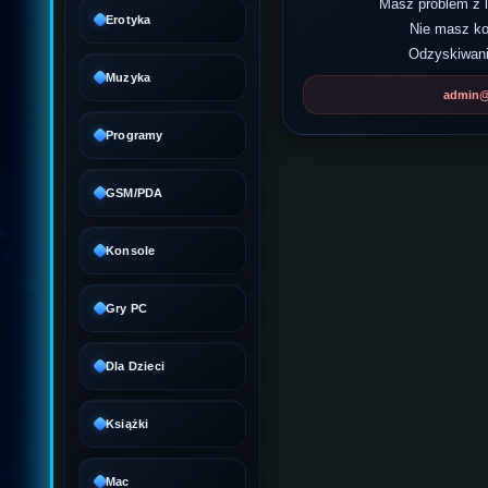
Masz problem z
Erotyka
Nie masz k
Odzyskiwani
Muzyka
admin@d
Programy
GSM/PDA
Konsole
Gry PC
Dla Dzieci
Książki
Mac