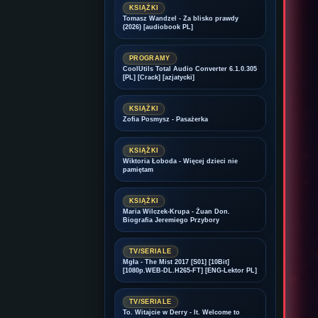
KSIĄŻKI
Tomasz Wandzel - Za blisko prawdy
(2026) [audiobook PL]
PROGRAMY
CoolUtils Total Audio Converter 6.1.0.305
[PL] [Crack] [azjatycki]
KSIĄŻKI
Zofia Posmysz - Pasażerka
KSIĄŻKI
Wiktoria Łoboda - Więcej dzieci nie
pamiętam
KSIĄŻKI
Maria Wilczek-Krupa - Żuan Don.
Biografia Jeremiego Przybory
TV/SERIALE
Mgła - The Mist 2017 [S01] [10Bit]
[1080p.WEB-DL.H265-FT] [ENG-Lektor PL]
TV/SERIALE
To. Witajcie w Derry - It. Welcome to