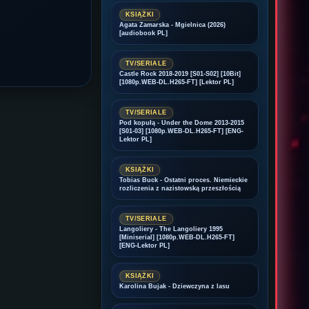
KSIĄŻKI
Agata Zamarska - Mgielnica (2026)
[audiobook PL]
TV/SERIALE
Castle Rock 2018-2019 [S01-S02] [10Bit]
[1080p.WEB-DL.H265-FT] [Lektor PL]
TV/SERIALE
Pod kopułą - Under the Dome 2013-2015
[S01-03] [1080p.WEB-DL.H265-FT] [ENG-
Lektor PL]
KSIĄŻKI
Tobias Buck - Ostatni proces. Niemieckie
rozliczenia z nazistowską przeszłością
TV/SERIALE
Langoliery - The Langoliery 1995
[Miniserial] [1080p.WEB-DL.H265-FT]
[ENG-Lektor PL]
KSIĄŻKI
Karolina Bujak - Dziewczyna z lasu