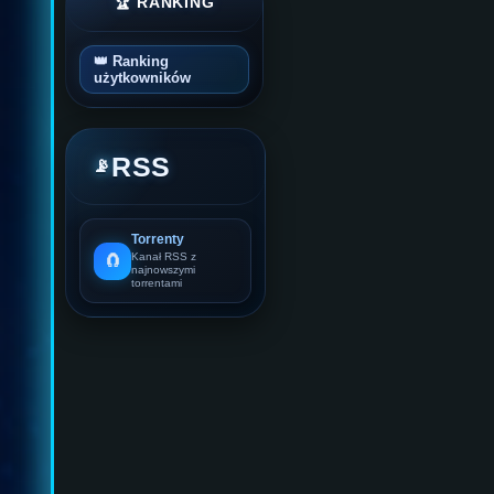
🏆 RANKING
👑 Ranking
użytkowników
RSS
📡
Torrenty
🧲
Kanał RSS z
najnowszymi
torrentami