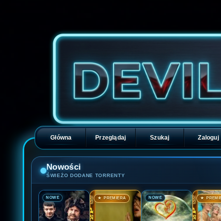
Główna
Przeglądaj
Szukaj
Zaloguj
Nowości
ŚWIEŻO DODANE TORRENTY
🎬
🎬
🎬
🎬
NOWE
NOWE
★ PREMIERA
★ PREMI