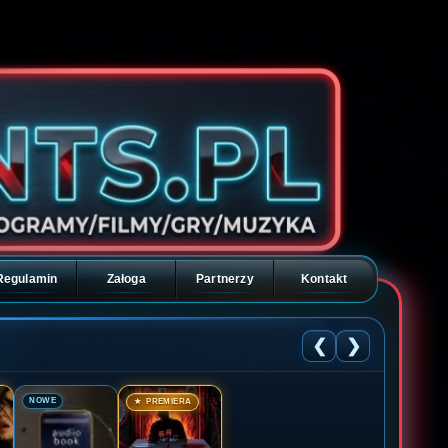
Regulamin
Załoga
Partnerzy
Kontakt
❮
❯
🎬
🎬
NOWE
★ PREMIERA