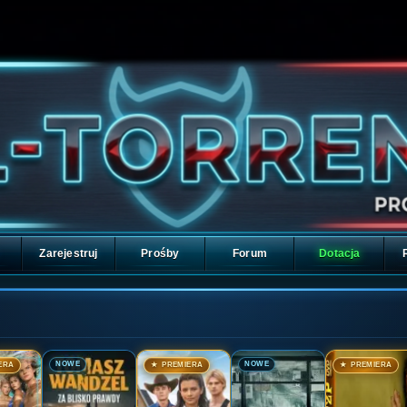
Zarejestruj
Prośby
Forum
Dotacja
🎬
🎬
🎬
🎬
NOWE
NOWE
ERA
★ PREMIERA
★ PREMIERA