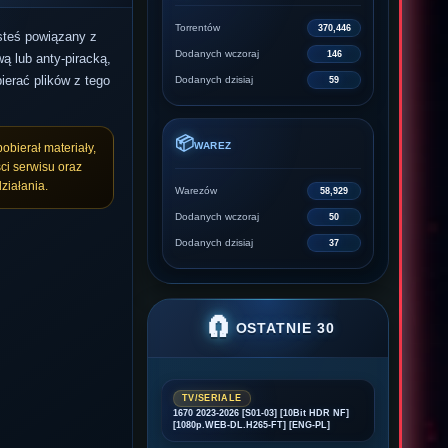
Torrentów
370,446
esteś powiązany z
Dodanych wczoraj
146
ą lub anty-piracką,
ierać plików z tego
Dodanych dzisiaj
59
📦
WAREZ
pobierał materiały,
ci serwisu oraz
ziałania.
Warezów
58,929
Dodanych wczoraj
50
Dodanych dzisiaj
37
🧲
OSTATNIE 30
TV/SERIALE
1670 2023-2026 [S01-03] [10Bit HDR NF]
[1080p.WEB-DL.H265-FT] [ENG-PL]