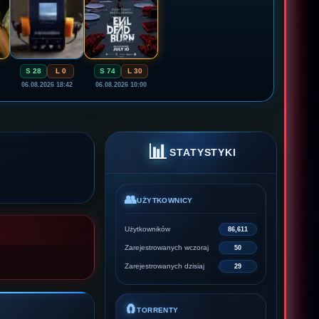
S 28
L 0
S 74
L 30
06.08.2026 18:42
06.08.2026 10:00
📊
STATYSTYKI
👥
UŻYTKOWNICY
Użytkowników
86,611
Zarejestrowanych wczoraj
50
Zarejestrowanych dzisiaj
29
🧲
TORRENTY