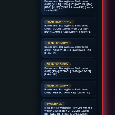
Backrooms. Bez wyjścia / Backrooms
(2026) [MULTi] [2160p] [iT] [WEB-DL] [DV]
[HDR] [H.265] [DDP5.1.Atmos-R22] [Lektor
i napisy PL]
FILMY BLU-RAY/HD
Backrooms. Bez wyjścia / Backrooms
(2026) [MULTi] [1080p] [WEB-DL] [x264]
[DDP5.1.Atmos-R22] [Lektor i napisy PL]
FILMY XVID/DIVX
Backrooms. Bez wyjścia / Backrooms
(2026) [720p] [WEB-DL] [XviD] [AC3-R22]
[Lektor PL]
FILMY XVID/DIVX
Backrooms. Bez wyjścia / Backrooms
(2026) [480p] [WEB-DL] [XviD] [AC3-R22]
[Lektor PL]
FILMY XVID/DIVX
Backrooms. Bez wyjścia / Backrooms
(2026) [WEB-DL] [XviD-R22] [Lektor PL]
TV/SERIALE
Moje życie z Walterami / My Life with the
Walter Boys [Sezon 3] [MULTi] [1080p]
[NF] [WEB-DL] [H264] [DDP5.1.Atmos-