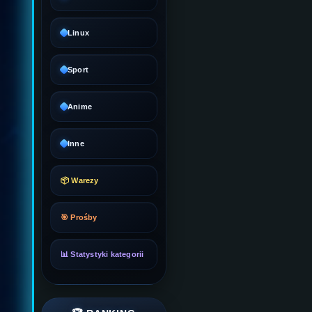
Linux
Sport
Anime
Inne
📦 Warezy
🎯 Prośby
📊 Statystyki kategorii