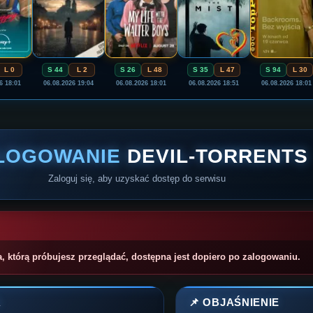
L 0
S 44
L 2
S 26
L 48
S 35
L 47
S 94
L 30
6 18:01
06.08.2026 19:04
06.08.2026 18:01
06.08.2026 18:51
06.08.2026 18:01
LOGOWANIE
DEVIL-TORRENTS
Zaloguj się, aby uzyskać dostęp do serwisu
a, którą próbujesz przeglądać, dostępna jest dopiero po zalogowaniu.
A
📌 OBJAŚNIENIE