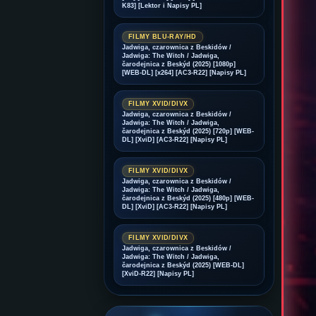
K83] [Lektor i Napisy PL]
FILMY BLU-RAY/HD
Jadwiga, czarownica z Beskidów /
Jadwiga: The Witch / Jadwiga,
čarodejnica z Beskýd (2025) [1080p]
[WEB-DL] [x264] [AC3-R22] [Napisy PL]
FILMY XVID/DIVX
Jadwiga, czarownica z Beskidów /
Jadwiga: The Witch / Jadwiga,
čarodejnica z Beskýd (2025) [720p] [WEB-
DL] [XviD] [AC3-R22] [Napisy PL]
FILMY XVID/DIVX
Jadwiga, czarownica z Beskidów /
Jadwiga: The Witch / Jadwiga,
čarodejnica z Beskýd (2025) [480p] [WEB-
DL] [XviD] [AC3-R22] [Napisy PL]
FILMY XVID/DIVX
Jadwiga, czarownica z Beskidów /
Jadwiga: The Witch / Jadwiga,
čarodejnica z Beskýd (2025) [WEB-DL]
[XviD-R22] [Napisy PL]