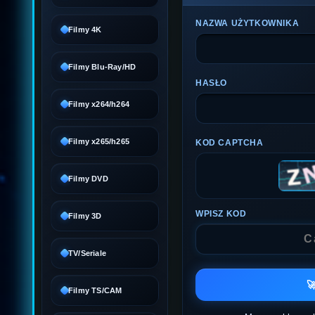
NAZWA UŻYTKOWNIKA
Filmy 4K
Filmy Blu-Ray/HD
HASŁO
Filmy x264/h264
Filmy x265/h265
KOD CAPTCHA
Filmy DVD
WPISZ KOD
Filmy 3D
TV/Seriale

Filmy TS/CAM