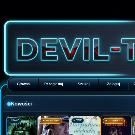
Główna
Przeglądaj
Szukaj
Zaloguj
Nowości
🎬
🎬
🎬
🎬
NOWE
NOWE
★ PREMIERA
★ PREMIERA