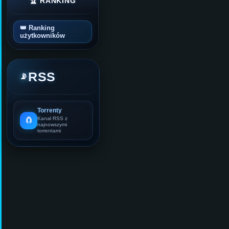
🏆 RANKING
👑 Ranking
użytkowników
RSS
📡
Torrenty
🧲
Kanał RSS z
najnowszymi
torrentami