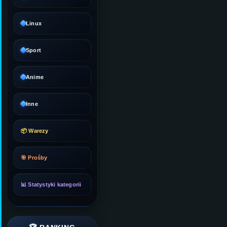
Linux
Sport
Anime
Inne
📦 Warezy
🎯 Prośby
📊 Statystyki kategorii