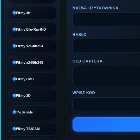
NAZWA UŻYTKOWNIKA
Filmy 4K
Filmy Blu-Ray/HD
HASŁO
Filmy x264/h264
KOD CAPTCHA
Filmy x265/h265
Filmy DVD
WPISZ KOD
Filmy 3D
TV/Seriale
Filmy TS/CAM