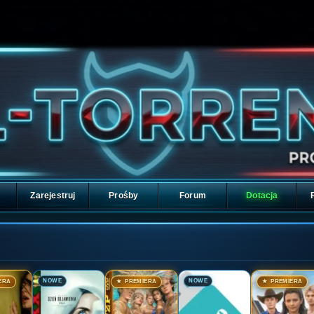
Zarejestruj
Prośby
Forum
Dotacja
🎬
🎬
🎬
🎬
NOWE
NOWE
ERA
★ PREMIERA
★ PREMIERA