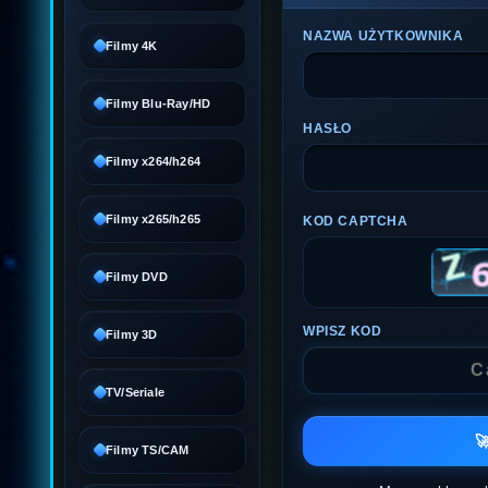
NAZWA UŻYTKOWNIKA
Filmy 4K
Filmy Blu-Ray/HD
HASŁO
Filmy x264/h264
Filmy x265/h265
KOD CAPTCHA
Filmy DVD
WPISZ KOD
Filmy 3D
TV/Seriale

Filmy TS/CAM