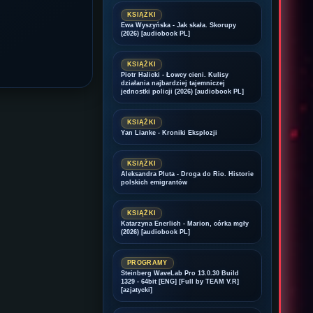
KSIĄŻKI
Ewa Wyszyńska - Jak skała. Skorupy
(2026) [audiobook PL]
KSIĄŻKI
Piotr Halicki - Łowcy cieni. Kulisy
działania najbardziej tajemniczej
jednostki policji (2026) [audiobook PL]
KSIĄŻKI
Yan Lianke - Kroniki Eksplozji
KSIĄŻKI
Aleksandra Pluta - Droga do Rio. Historie
polskich emigrantów
KSIĄŻKI
Katarzyna Enerlich - Marion, córka mgły
(2026) [audiobook PL]
PROGRAMY
Steinberg WaveLab Pro 13.0.30 Build
1329 - 64bit [ENG] [Full by TEAM V.R]
[azjatycki]