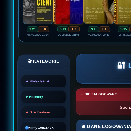
S 21
L 0
S 13
L 0
S 1
L 0
S 15
06.08.2026 21:14
06.08.2026 21:48
06.08.2026 20:43
06.08.202
🎬 KATEGORIE
🔐
🔥 Statystyki 🔥
⚠️ NIE ZALOGOWANY
✨ Premiery
Stron
🔥 Dziś Dodane
👤 DANE LOGOWANI
Filmy XviD/DivX