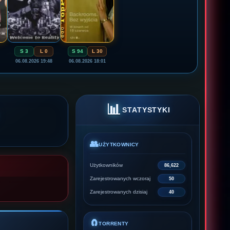
S 3
L 0
S 94
L 30
06.08.2026 19:48
06.08.2026 18:01
📊
STATYSTYKI
👥
UŻYTKOWNICY
Użytkowników
86,622
Zarejestrowanych wczoraj
50
Zarejestrowanych dzisiaj
40
🧲
TORRENTY