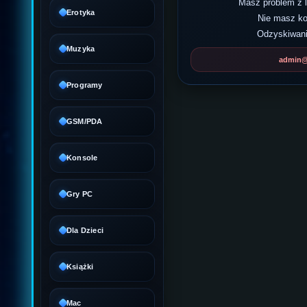
Masz problem z
Erotyka
Nie masz k
Odzyskiwani
Muzyka
admin@d
Programy
GSM/PDA
Konsole
Gry PC
Dla Dzieci
Książki
Mac