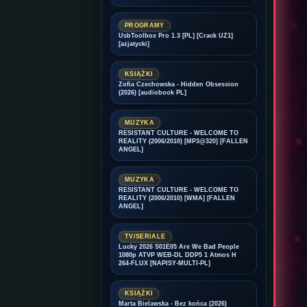
PROGRAMY
UsbToolbox Pro 1.3 [PL] [Crack UZ1]
[azjatycki]
KSIĄŻKI
Zofia Czechowska - Hidden Obsession
(2026) [audiobook PL]
MUZYKA
RESISTANT CULTURE - WELCOME TO
REALITY (2006/2010) [MP3@320] [FALLEN
ANGEL]
MUZYKA
RESISTANT CULTURE - WELCOME TO
REALITY (2006/2010) [WMA] [FALLEN
ANGEL]
TV/SERIALE
Lucky 2026 S01E05 Are We Bad People
1080p ATVP WEB-DL DDP5 1 Atmos H
264-FLUX [NAPISY-MULTI-PL]
KSIĄŻKI
Marta Bielawska - Bez końca (2026)