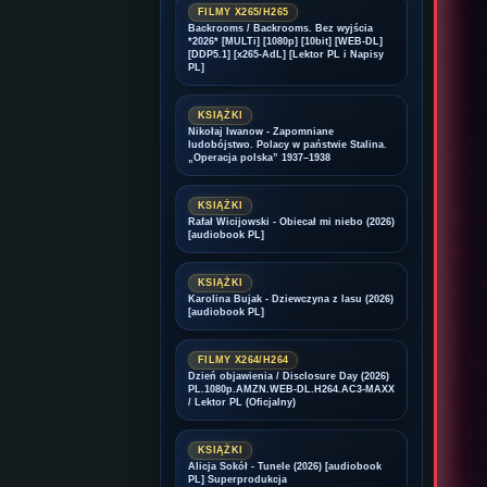
FILMY X265/H265
Backrooms / Backrooms. Bez wyjścia
*2026* [MULTi] [1080p] [10bit] [WEB-DL]
[DDP5.1] [x265-AdL] [Lektor PL i Napisy
PL]
KSIĄŻKI
Nikołaj Iwanow - Zapomniane
ludobójstwo. Polacy w państwie Stalina.
„Operacja polska” 1937–1938
KSIĄŻKI
Rafał Wicijowski - Obiecał mi niebo (2026)
[audiobook PL]
KSIĄŻKI
Karolina Bujak - Dziewczyna z lasu (2026)
[audiobook PL]
FILMY X264/H264
Dzień objawienia / Disclosure Day (2026)
PL.1080p.AMZN.WEB-DL.H264.AC3-MAXX
/ Lektor PL (Oficjalny)
KSIĄŻKI
Alicja Sokół - Tunele (2026) [audiobook
PL] Superprodukcja