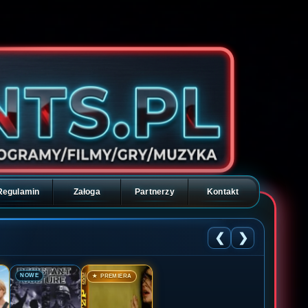
Regulamin
Załoga
Partnerzy
Kontakt
❮
❯
🎬
🎬
NOWE
★ PREMIERA