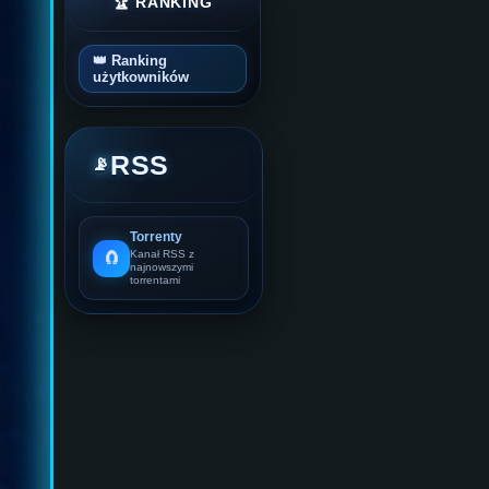
🏆 RANKING
👑 Ranking
użytkowników
RSS
📡
Torrenty
🧲
Kanał RSS z
najnowszymi
torrentami