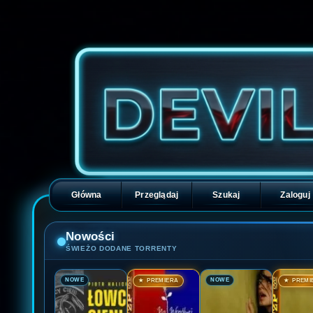
Główna
Przeglądaj
Szukaj
Zaloguj
Nowości
ŚWIEŻO DODANE TORRENTY
🎬
🎬
🎬
🎬
NOWE
NOWE
★ PREMIERA
★ PREMI