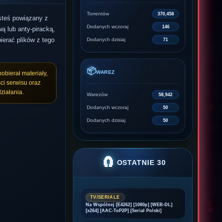
Torrentów
370,458
esteś powiązany z
Dodanych wczoraj
146
ą lub anty-piracką,
ierać plików z tego
Dodanych dzisiaj
71
📦
WAREZ
pobierał materiały,
ci serwisu oraz
ziałania.
Warezów
58,942
Dodanych wczoraj
50
Dodanych dzisiaj
50
🧲
OSTATNIE 30
TV/SERIALE
Na Wspólnej [E4262] [1080p] [WEB-DL]
[x264] [AAC-ToP2P] [Serial Polski]