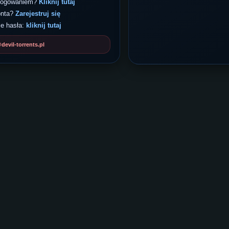
 logowaniem?
Kliknij tutaj
onta?
Zarejestruj się
e hasła:
kliknij tutaj
evil-torrents.pl