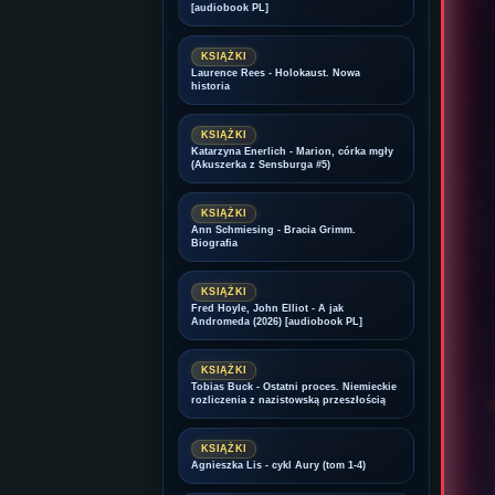
[audiobook PL]
KSIĄŻKI
Laurence Rees - Holokaust. Nowa
historia
KSIĄŻKI
Katarzyna Enerlich - Marion, córka mgły
(Akuszerka z Sensburga #5)
KSIĄŻKI
Ann Schmiesing - Bracia Grimm.
Biografia
KSIĄŻKI
Fred Hoyle, John Elliot - A jak
Andromeda (2026) [audiobook PL]
KSIĄŻKI
Tobias Buck - Ostatni proces. Niemieckie
rozliczenia z nazistowską przeszłością
KSIĄŻKI
Agnieszka Lis - cykl Aury (tom 1-4)