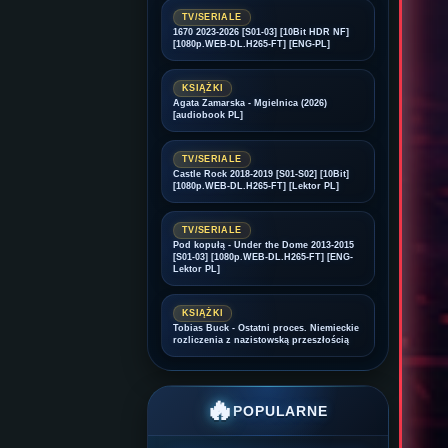
TV/SERIALE
1670 2023-2026 [S01-03] [10Bit HDR NF]
[1080p.WEB-DL.H265-FT] [ENG-PL]
KSIĄŻKI
Agata Zamarska - Mgielnica (2026)
[audiobook PL]
TV/SERIALE
Castle Rock 2018-2019 [S01-S02] [10Bit]
[1080p.WEB-DL.H265-FT] [Lektor PL]
TV/SERIALE
Pod kopułą - Under the Dome 2013-2015
[S01-03] [1080p.WEB-DL.H265-FT] [ENG-
Lektor PL]
KSIĄŻKI
Tobias Buck - Ostatni proces. Niemieckie
rozliczenia z nazistowską przeszłością
🔥
POPULARNE