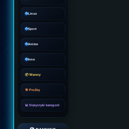
Linux
Sport
Anime
Inne
📦 Warezy
🎯 Prośby
📊 Statystyki kategorii