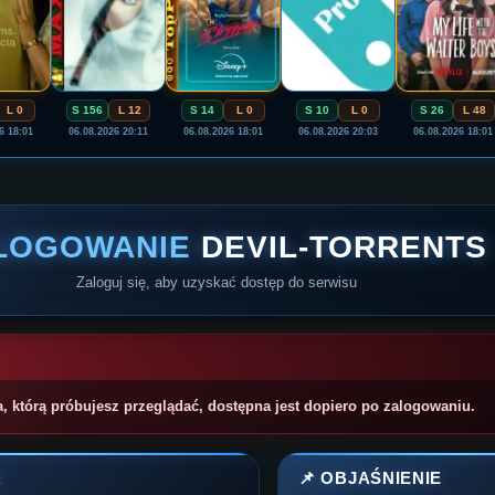
L 0
S 156
L 12
S 14
L 0
S 10
L 0
S 26
L 48
6 18:01
06.08.2026 20:11
06.08.2026 18:01
06.08.2026 20:03
06.08.2026 18:01
LOGOWANIE
DEVIL-TORRENTS
Zaloguj się, aby uzyskać dostęp do serwisu
a, którą próbujesz przeglądać, dostępna jest dopiero po zalogowaniu.
A
📌 OBJAŚNIENIE