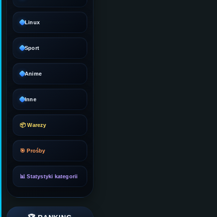
Linux
Sport
Anime
Inne
📦 Warezy
🎯 Prośby
📊 Statystyki kategorii