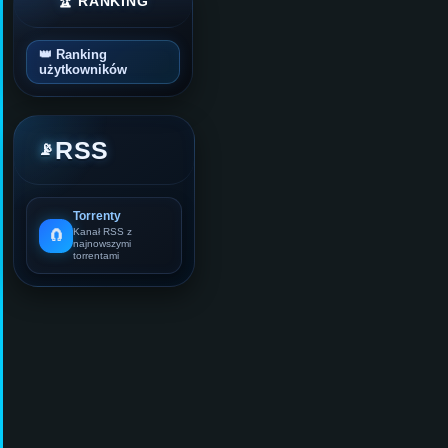
🏆 RANKING
👑 Ranking
użytkowników
RSS
📡
Torrenty
🧲
Kanał RSS z
najnowszymi
torrentami