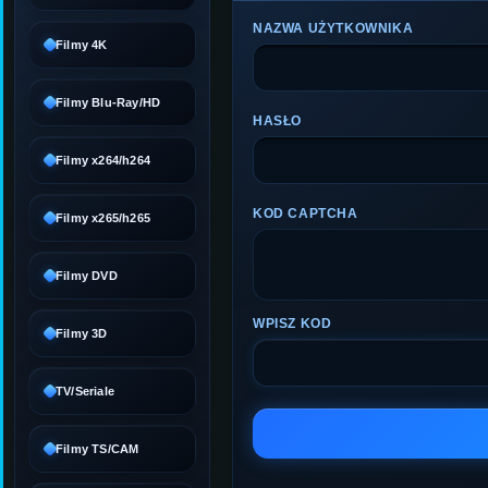
NAZWA UŻYTKOWNIKA
Filmy 4K
Filmy Blu-Ray/HD
HASŁO
Filmy x264/h264
KOD CAPTCHA
Filmy x265/h265
Filmy DVD
WPISZ KOD
Filmy 3D
TV/Seriale
Filmy TS/CAM