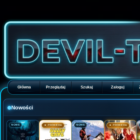
Główna
Przeglądaj
Szukaj
Zaloguj
Nowości
🎬
🎬
🎬
🎬
NOWE
NOWE
★ PREMIERA
★ PREMIERA