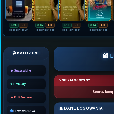
S 28
L 0
S 15
L 0
S 13
L 0
S 14
L 0
06.08.2026 18:42
06.08.2026 18:01
06.08.2026 18:01
06.08.2026 18:01
🎬 KATEGORIE
🔐
🔥 Statystyki 🔥
⚠️ NIE ZALOGOWANY
✨ Premiery
Strona, którą
🔥 Dziś Dodane
👤 DANE LOGOWANIA
Filmy XviD/DivX