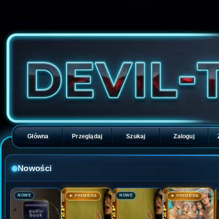
Główna
Przeglądaj
Szukaj
Zaloguj
Nowości
🎬
🎬
🎬
🎬
NOWE
NOWE
★ PREMIERA
★ PREMIERA