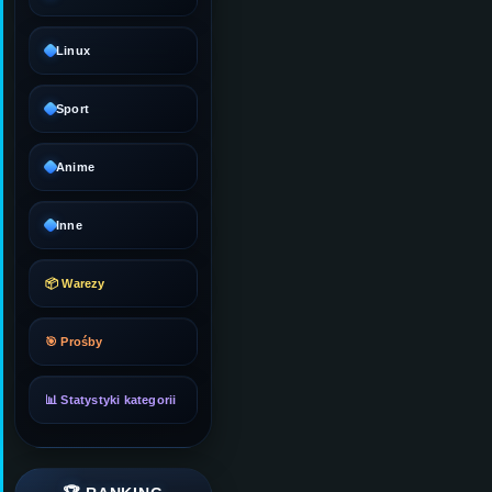
Linux
Sport
Anime
Inne
📦 Warezy
🎯 Prośby
📊 Statystyki kategorii