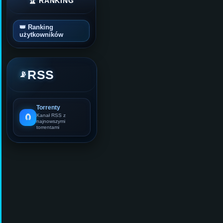
🏆 RANKING
👑 Ranking
użytkowników
RSS
📡
Torrenty
🧲
Kanał RSS z
najnowszymi
torrentami