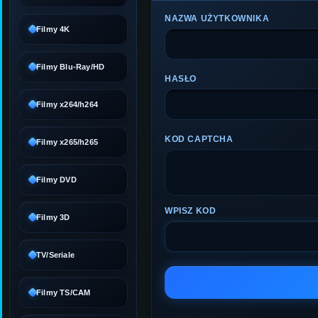
NAZWA UŻYTKOWNIKA
Filmy 4K
Filmy Blu-Ray/HD
HASŁO
Filmy x264/h264
KOD CAPTCHA
Filmy x265/h265
Filmy DVD
WPISZ KOD
Filmy 3D
TV/Seriale
Filmy TS/CAM