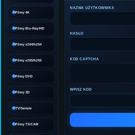
NAZWA UŻYTKOWNIKA
Filmy 4K
Filmy Blu-Ray/HD
HASŁO
Filmy x264/h264
KOD CAPTCHA
Filmy x265/h265
Filmy DVD
WPISZ KOD
Filmy 3D
TV/Seriale
Filmy TS/CAM