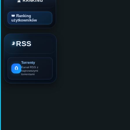
🏆 RANKING
👑 Ranking
użytkowników
RSS
📡
Torrenty
🧲
Kanał RSS z
najnowszymi
torrentami