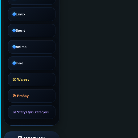
Linux
Sport
Anime
Inne
📦 Warezy
🎯 Prośby
📊 Statystyki kategorii