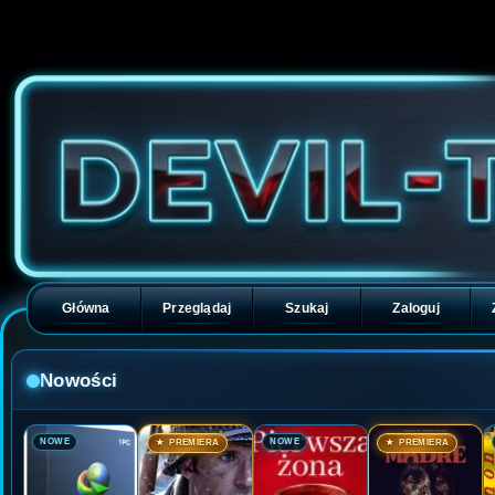
Główna
Przeglądaj
Szukaj
Zaloguj
Nowości
🎬
🎬
🎬
🎬
NOWE
NOWE
★ PREMIERA
★ PREMIERA