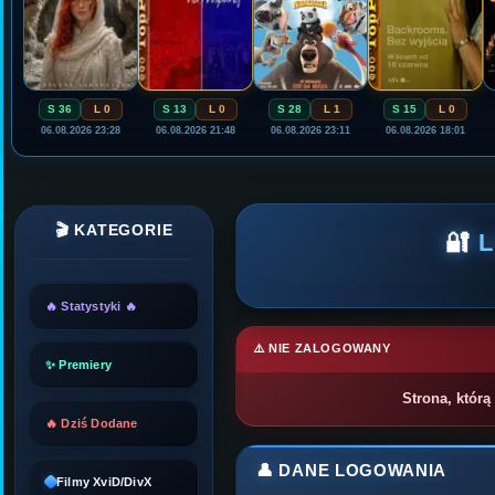
S 36
L 0
S 13
L 0
S 28
L 1
S 15
L 0
06.08.2026 23:28
06.08.2026 21:48
06.08.2026 23:11
06.08.2026 18:01
🎬 KATEGORIE
🔐
🔥 Statystyki 🔥
⚠️ NIE ZALOGOWANY
✨ Premiery
Strona, którą
🔥 Dziś Dodane
👤 DANE LOGOWANIA
Filmy XviD/DivX