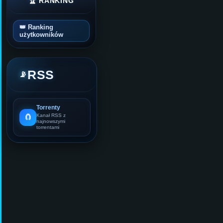
🏆 RANKING
👑 Ranking
użytkowników
RSS
📡
Torrenty
🧲
Kanał RSS z
najnowszymi
torrentami