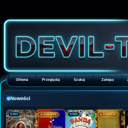
Główna
Przeglądaj
Szukaj
Zaloguj
Nowości
🎬
🎬
🎬
🎬
NOWE
NOWE
★ PREMIERA
★ PREMIERA