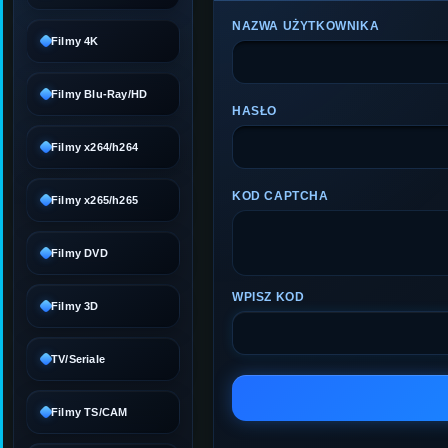
NAZWA UŻYTKOWNIKA
Filmy 4K
Filmy Blu-Ray/HD
HASŁO
Filmy x264/h264
KOD CAPTCHA
Filmy x265/h265
Filmy DVD
WPISZ KOD
Filmy 3D
TV/Seriale
Filmy TS/CAM