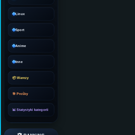
Linux
Sport
Anime
Inne
📦 Warezy
🎯 Prośby
📊 Statystyki kategorii