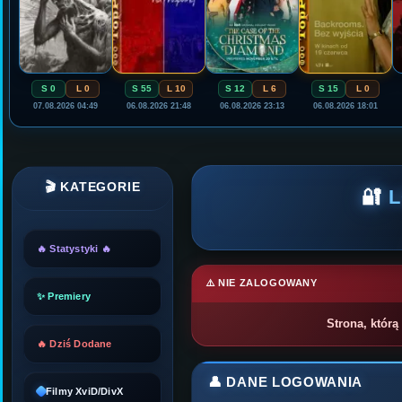
S 0
L 0
S 55
L 10
S 12
L 6
S 15
L 0
07.08.2026 04:49
06.08.2026 21:48
06.08.2026 23:13
06.08.2026 18:01
🎬 KATEGORIE
🔐
🔥 Statystyki 🔥
⚠️ NIE ZALOGOWANY
✨ Premiery
Strona, którą
🔥 Dziś Dodane
👤 DANE LOGOWANIA
Filmy XviD/DivX