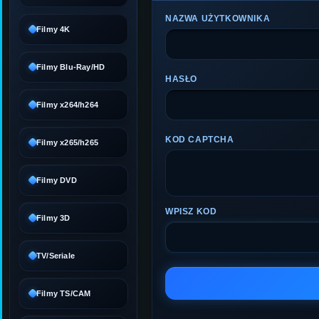
NAZWA UŻYTKOWNIKA
Filmy 4K
Filmy Blu-Ray/HD
HASŁO
Filmy x264/h264
KOD CAPTCHA
Filmy x265/h265
Filmy DVD
WPISZ KOD
Filmy 3D
TV/Seriale
Filmy TS/CAM