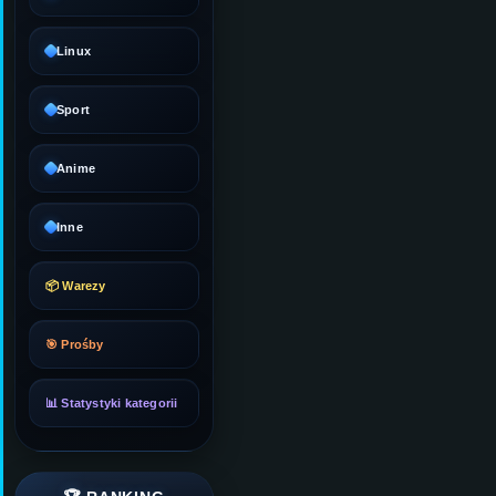
Linux
Sport
Anime
Inne
📦 Warezy
🎯 Prośby
📊 Statystyki kategorii