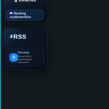
🏆 RANKING
👑 Ranking
użytkowników
RSS
📡
Torrenty
🧲
Kanał RSS z
najnowszymi
torrentami