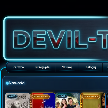
Główna
Przeglądaj
Szukaj
Zaloguj
Nowości
🎬
🎬
🎬
🎬
NOWE
NOWE
★ PREMIERA
★ PREMIERA