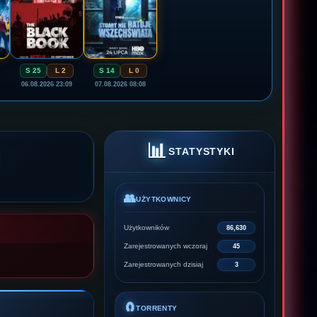
S 25
L 2
S 14
L 0
06.08.2026 23:09
07.08.2026 08:08
📊
STATYSTYKI
👥
UŻYTKOWNICY
Użytkowników
86,630
Zarejestrowanych wczoraj
45
Zarejestrowanych dzisiaj
3
🧲
TORRENTY