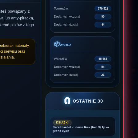
Torrentów
370,521
esteś powiązany z
Dodanych wczoraj
90
ą lub anty-piracką,
ierać plików z tego
Dodanych dzisiaj
44
📦
WAREZ
pobierał materiały,
ci serwisu oraz
ziałania.
Warezów
58,965
Dodanych wczoraj
54
Dodanych dzisiaj
21
🧲
OSTATNIE 30
KSIĄŻKI
Sara Blaedel - Louise Rick (tom 3) Tylko
jedno życie