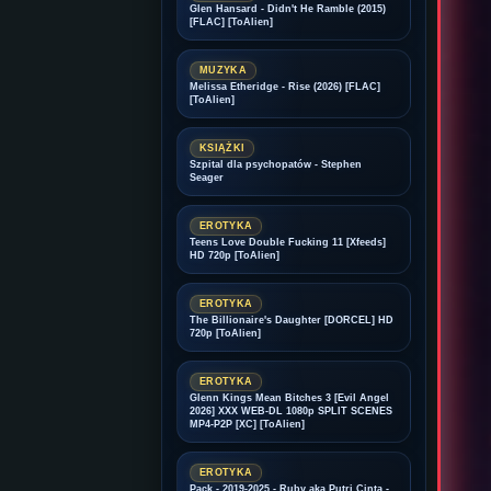
Glen Hansard - Didn't He Ramble (2015)
[FLAC] [ToAlien]
MUZYKA
Melissa Etheridge - Rise (2026) [FLAC]
[ToAlien]
KSIĄŻKI
Szpital dla psychopatów - Stephen
Seager
EROTYKA
Teens Love Double Fucking 11 [Xfeeds]
HD 720p [ToAlien]
EROTYKA
The Billionaire's Daughter [DORCEL] HD
720p [ToAlien]
EROTYKA
Glenn Kings Mean Bitches 3 [Evil Angel
2026] XXX WEB-DL 1080p SPLIT SCENES
MP4-P2P [XC] [ToAlien]
EROTYKA
Pack - 2019-2025 - Ruby aka Putri Cinta -