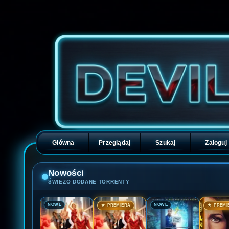
Główna
Przeglądaj
Szukaj
Zaloguj
Nowości
ŚWIEŻO DODANE TORRENTY
🎬
🎬
🎬
🎬
NOWE
NOWE
★ PREMIERA
★ PREMI