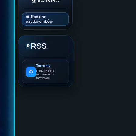
🏆 RANKING
👑 Ranking
użytkowników
RSS
📡
Torrenty
🧲
Kanał RSS z
najnowszymi
torrentami