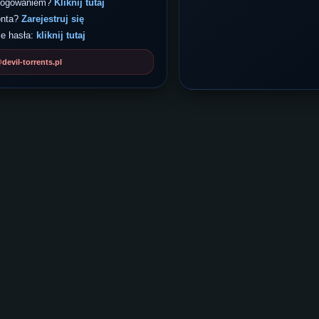
 logowaniem?
Kliknij tutaj
onta?
Zarejestruj się
e hasła:
kliknij tutaj
evil-torrents.pl