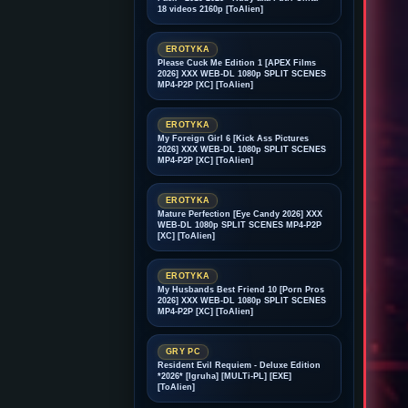
18 videos 2160p [ToAlien]
EROTYKA
Please Cuck Me Edition 1 [APEX Films
2026] XXX WEB-DL 1080p SPLIT SCENES
MP4-P2P [XC] [ToAlien]
EROTYKA
My Foreign Girl 6 [Kick Ass Pictures
2026] XXX WEB-DL 1080p SPLIT SCENES
MP4-P2P [XC] [ToAlien]
EROTYKA
Mature Perfection [Eye Candy 2026] XXX
WEB-DL 1080p SPLIT SCENES MP4-P2P
[XC] [ToAlien]
EROTYKA
My Husbands Best Friend 10 [Porn Pros
2026] XXX WEB-DL 1080p SPLIT SCENES
MP4-P2P [XC] [ToAlien]
GRY PC
Resident Evil Requiem - Deluxe Edition
*2026* [Igruha] [MULTi-PL] [EXE]
[ToAlien]