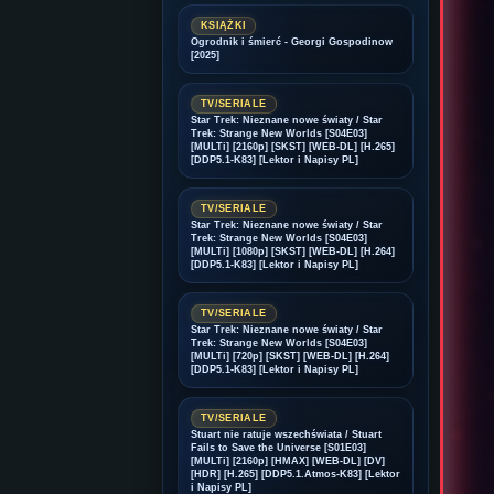
KSIĄŻKI
Ogrodnik i śmierć - Georgi Gospodinow
[2025]
TV/SERIALE
Star Trek: Nieznane nowe światy / Star
Trek: Strange New Worlds [S04E03]
[MULTi] [2160p] [SKST] [WEB-DL] [H.265]
[DDP5.1-K83] [Lektor i Napisy PL]
TV/SERIALE
Star Trek: Nieznane nowe światy / Star
Trek: Strange New Worlds [S04E03]
[MULTi] [1080p] [SKST] [WEB-DL] [H.264]
[DDP5.1-K83] [Lektor i Napisy PL]
TV/SERIALE
Star Trek: Nieznane nowe światy / Star
Trek: Strange New Worlds [S04E03]
[MULTi] [720p] [SKST] [WEB-DL] [H.264]
[DDP5.1-K83] [Lektor i Napisy PL]
TV/SERIALE
Stuart nie ratuje wszechświata / Stuart
Fails to Save the Universe [S01E03]
[MULTi] [2160p] [HMAX] [WEB-DL] [DV]
[HDR] [H.265] [DDP5.1.Atmos-K83] [Lektor
i Napisy PL]