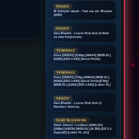
KSIĄŻKI
W dobrych rękach - Yael van der Wouden
[2025]
KSIĄŻKI
Sara Blaedel - Louise Rick (tom 2) Mam
na imię Księżniczka
TV/SERIALE
Klara [S02E01] [2160p] [HMAX] [WEB-DL]
[H265] [DD5.1-K83] [Serial Polski]
TV/SERIALE
Klara [S02E01] [720p] [HMAX] [WEB-DL]
[H264] [DD5.1-K83] [Serial Polski][720p]
[WEB-DL] [h264] [DD5.1-K83] [Lektor PL]
KSIĄŻKI
Sara Blaedel - Louise Rick (tom 1)
Handlarz śmiercią
FILMY BLU-RAY/HD
Omen śmierci / Lockbox (2026) [Ai]
[1080p] [AMZN] [WEB-DL] [H.264] [DD.5.1-
XuploaD] [Lektor PL (Ai)]