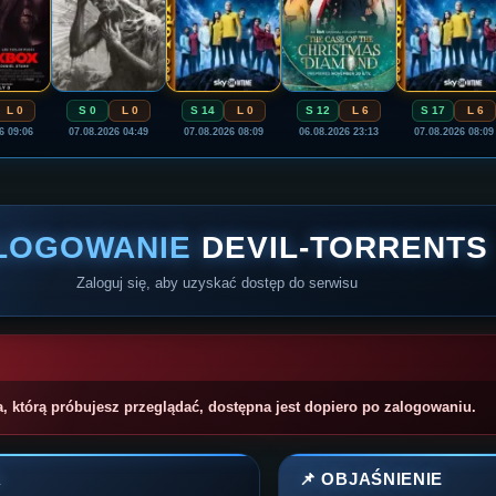
L 0
S 0
L 0
S 14
L 0
S 12
L 6
S 17
L 6
6 09:06
07.08.2026 04:49
07.08.2026 08:09
06.08.2026 23:13
07.08.2026 08:09
LOGOWANIE
DEVIL-TORRENTS
Zaloguj się, aby uzyskać dostęp do serwisu
a, którą próbujesz przeglądać, dostępna jest dopiero po zalogowaniu.
A
📌 OBJAŚNIENIE