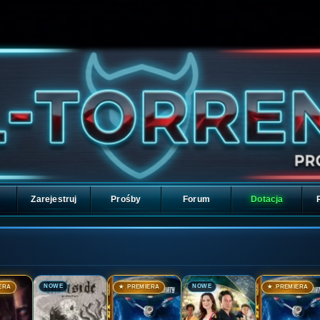
Zarejestruj
Prośby
Forum
Dotacja
🎬
🎬
🎬
🎬
NOWE
NOWE
ERA
★ PREMIERA
★ PREMIERA