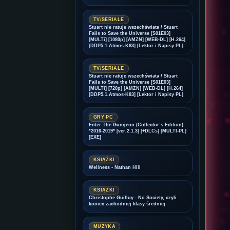
TV/SERIALE
Stuart nie ratuje wszechświata / Stuart
Fails to Save the Universe [S01E03]
[MULTi] [1080p] [AMZN] [WEB-DL] [H.264]
[DDP5.1.Atmos-K83] [Lektor i Napisy PL]
TV/SERIALE
Stuart nie ratuje wszechświata / Stuart
Fails to Save the Universe [S01E03]
[MULTi] [720p] [AMZN] [WEB-DL] [H.264]
[DDP5.1.Atmos-K83] [Lektor i Napisy PL]
GRY PC
Enter The Gungeon (Collector’s Edition)
*2016-2019* [ver.2.1.3] [+DLCs] [MULTI-PL]
[EXE]
KSIĄŻKI
Wellness - Nathan Hill
KSIĄŻKI
Christophe Guilluy - No Society, czyli
koniec zachodniej klasy średniej
MUZYKA