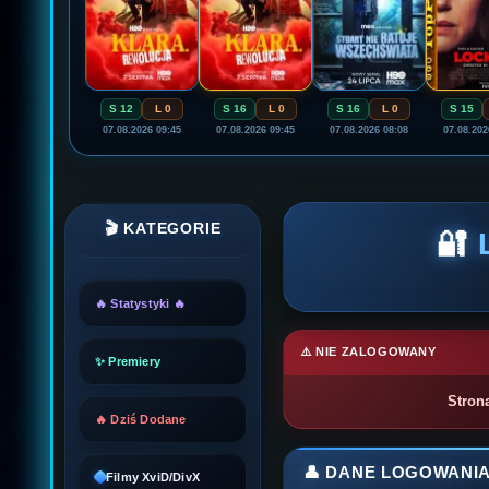
S 12
L 0
S 16
L 0
S 16
L 0
S 15
07.08.2026 09:45
07.08.2026 09:45
07.08.2026 08:08
07.08.202
🎬 KATEGORIE
🔐
🔥 Statystyki 🔥
⚠️ NIE ZALOGOWANY
✨ Premiery
Stron
🔥 Dziś Dodane
👤 DANE LOGOWANI
Filmy XviD/DivX