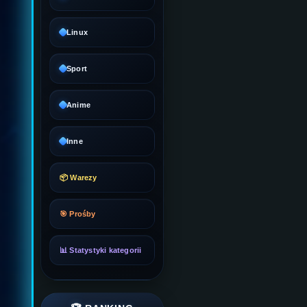
Linux
Sport
Anime
Inne
📦 Warezy
🎯 Prośby
📊 Statystyki kategorii