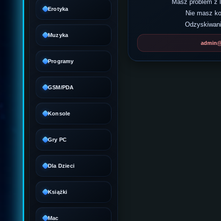
Masz problem z
Erotyka
Nie masz k
Odzyskiwani
Muzyka
admin@d
Programy
GSM/PDA
Konsole
Gry PC
Dla Dzieci
Książki
Mac