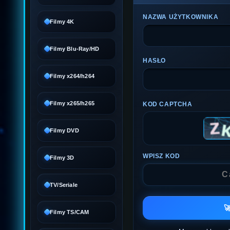
NAZWA UŻYTKOWNIKA
Filmy 4K
Filmy Blu-Ray/HD
HASŁO
Filmy x264/h264
Filmy x265/h265
KOD CAPTCHA
Filmy DVD
WPISZ KOD
Filmy 3D
TV/Seriale

Filmy TS/CAM