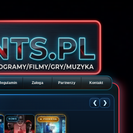
Regulamin
Załoga
Partnerzy
Kontakt
❮
❯
🎬
🎬
NOWE
★ PREMIERA