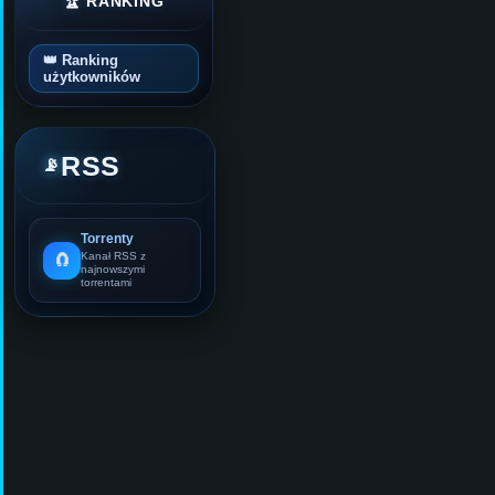
🏆 RANKING
👑 Ranking
użytkowników
RSS
📡
Torrenty
🧲
Kanał RSS z
najnowszymi
torrentami