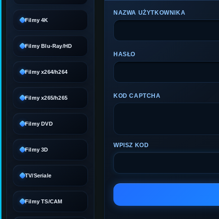
NAZWA UŻYTKOWNIKA
Filmy 4K
Filmy Blu-Ray/HD
HASŁO
Filmy x264/h264
KOD CAPTCHA
Filmy x265/h265
Filmy DVD
WPISZ KOD
Filmy 3D
TV/Seriale
Filmy TS/CAM