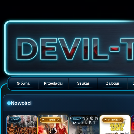
Główna
Przeglądaj
Szukaj
Zaloguj
Nowości
🎬
🎬
🎬
🎬
NOWE
NOWE
★ PREMIERA
★ PREMIERA