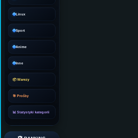
Linux
Sport
Anime
Inne
📦 Warezy
🎯 Prośby
📊 Statystyki kategorii