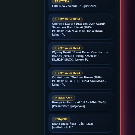
EROTYKA
FHM New Zealand - August 2026
FILMY X264/H264
Operacja Kabul / Dragons Over Kabul/
Sárkányok Kabul felett (2025)
PL.1080p.AMZN.WEB-DL.H264-MAXX /
Lektor PL
FILMY X264/H264
Wyścig Bestii / Beast Race / Corrida dos
Bichos (2026) PL.1080p.AMZN.WEB-
DL.H264-MAXX / Lektor PL
FILMY X264/H264
Ostatni dom / The Last House (2026)
PL.1080p.NF.WEB-DL.H264.AC3-MAXX /
Lektor PL
PROGRAMY
Prompt to Picture AI 1.0.0 - 64bit [ENG]
[Preactivated] [azjatycki]
KSIĄŻKI
Diana Brzezińska - Lśnij (2026)
[audiobook PL]