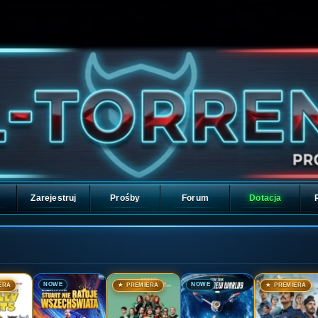
Zarejestruj
Prośby
Forum
Dotacja
🎬
🎬
🎬
🎬
NOWE
NOWE
ERA
★ PREMIERA
★ PREMIERA