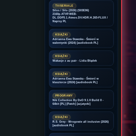
TV/SERIALE
Silos / Silo (2026) (S03E06)
2160p.ATVP.WEB-
DL.DDP5.1.Atmos.DV.HDR.H.265-FLUX /
Napisy PL
KSIĄŻKI
Adrianna Ewa Stawska - Śmierć w
walentynki (2024) [audiobook PL]
KSIĄŻKI
Wakacje z au pair - Lidia Błądek
KSIĄŻKI
Adrianna Ewa Stawska - Śmierć w
klasztorze (2024) [audiobook PL]
PROGRAMY
Nik Collection By DxO 9.1.0 Build 0 -
64bit [PL] [Patch] [azjatycki]
KSIĄŻKI
R.S. Grey - Wrogowie all inclusive (2026)
[audiobook PL]