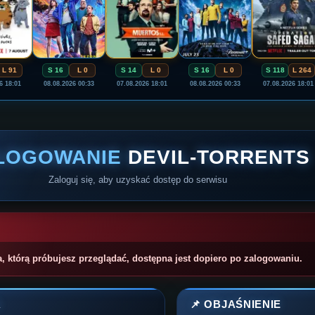
L 91
S 16
L 0
S 14
L 0
S 16
L 0
S 118
L 264
6 18:01
08.08.2026 00:33
07.08.2026 18:01
08.08.2026 00:33
07.08.2026 18:01
LOGOWANIE
DEVIL-TORRENTS
Zaloguj się, aby uzyskać dostęp do serwisu
a, którą próbujesz przeglądać, dostępna jest dopiero po zalogowaniu.
A
📌 OBJAŚNIENIE