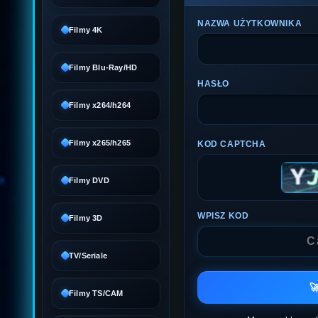
NAZWA UŻYTKOWNIKA
Filmy 4K
Filmy Blu-Ray/HD
HASŁO
Filmy x264/h264
Filmy x265/h265
KOD CAPTCHA
Filmy DVD
WPISZ KOD
Filmy 3D
TV/Seriale

Filmy TS/CAM