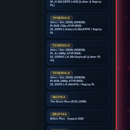
DL.H.264.DDP5.1-K83 [Lektor & Napisy
PL]
TV/SERIALE
Silos / Silo (2026) (S03E06)
PLSUB.720p.ATVP.WEB-
DL.DDP5.1.Atmos.H.264-KPFR / Napisy
PL
TV/SERIALE
Silos / Silo (2026) (S03E06)
PL.Ai.1080p.ATVP.WEB-
DL.DDPA5.1.H.264-XuploaD [Lektor PL
AI]
TV/SERIALE
Silos / Silo (2026) (S03E06)
PLSUB.1080p.ATVP.WEB-
DL.DDP5.1.H.264-NTb / Napisy PL
MUZYKA
The Disco Box (4CD) (1999)
EROTYKA
Bikini Plus - August 2026