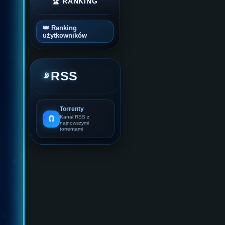
🏆 RANKING
👑 Ranking
użytkowników
RSS
📡
Torrenty
🧲
Kanał RSS z
najnowszymi
torrentami