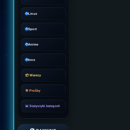
Linux
Sport
Anime
Inne
📦 Warezy
🎯 Prośby
📊 Statystyki kategorii