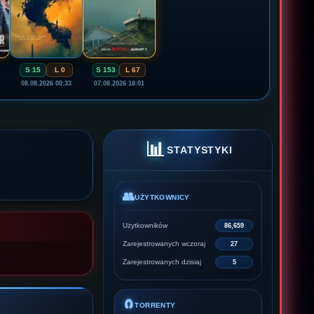
S 15
L 0
S 153
L 67
08.08.2026 00:33
07.08.2026 18:01
📊
STATYSTYKI
👥
UŻYTKOWNICY
Użytkowników
86,659
Zarejestrowanych wczoraj
27
Zarejestrowanych dzisiaj
5
🧲
TORRENTY