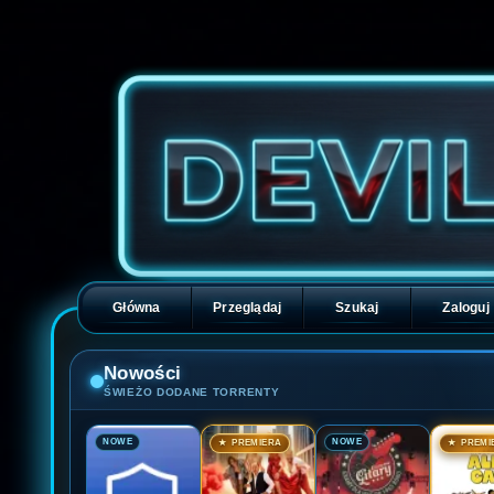
Główna
Przeglądaj
Szukaj
Zaloguj
Nowości
ŚWIEŻO DODANE TORRENTY
🎬
🎬
🎬
🎬
NOWE
NOWE
★ PREMIERA
★ PREMI