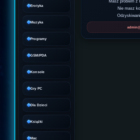
Masz problem z
Erotyka
Nie masz k
Odzyskiwani
Muzyka
admin@d
Programy
GSM/PDA
Konsole
Gry PC
Dla Dzieci
Książki
Mac