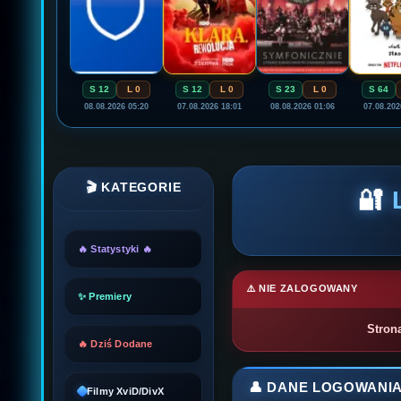
S 12
L 0
S 12
L 0
S 23
L 0
S 64
08.08.2026 05:20
07.08.2026 18:01
08.08.2026 01:06
07.08.202
🎬 KATEGORIE
🔐
🔥 Statystyki 🔥
⚠️ NIE ZALOGOWANY
✨ Premiery
Stron
🔥 Dziś Dodane
👤 DANE LOGOWANI
Filmy XviD/DivX