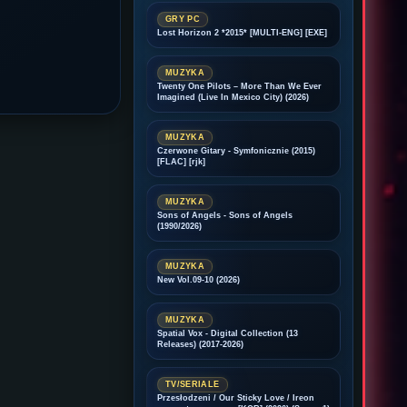
GRY PC
Lost Horizon 2 *2015* [MULTI-ENG] [EXE]
MUZYKA
Twenty One Pilots – More Than We Ever
Imagined (Live In Mexico City) (2026)
MUZYKA
Czerwone Gitary - Symfonicznie (2015)
[FLAC] [rjk]
MUZYKA
Sons of Angels - Sons of Angels
(1990/2026)
MUZYKA
New Vol.09-10 (2026)
MUZYKA
Spatial Vox - Digital Collection (13
Releases) (2017-2026)
TV/SERIALE
Przesłodzeni / Our Sticky Love / Ireon