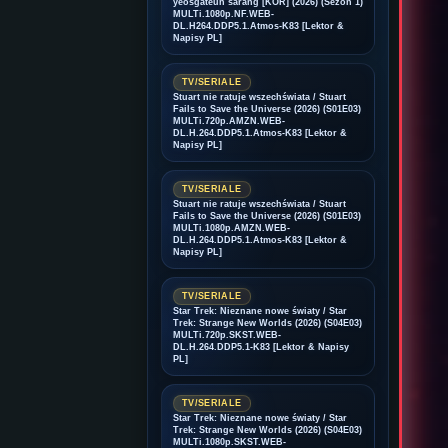
yeosgateun sarang [KOR] (2026) (Sezon 1)
MULTi.1080p.NF.WEB-
DL.H264.DDP5.1.Atmos-K83 [Lektor &
Napisy PL]
TV/SERIALE
Stuart nie ratuje wszechświata / Stuart
Fails to Save the Universe (2026) (S01E03)
MULTi.720p.AMZN.WEB-
DL.H.264.DDP5.1.Atmos-K83 [Lektor &
Napisy PL]
TV/SERIALE
Stuart nie ratuje wszechświata / Stuart
Fails to Save the Universe (2026) (S01E03)
MULTi.1080p.AMZN.WEB-
DL.H.264.DDP5.1.Atmos-K83 [Lektor &
Napisy PL]
TV/SERIALE
Star Trek: Nieznane nowe światy / Star
Trek: Strange New Worlds (2026) (S04E03)
MULTi.720p.SKST.WEB-
DL.H.264.DDP5.1-K83 [Lektor & Napisy
PL]
TV/SERIALE
Star Trek: Nieznane nowe światy / Star
Trek: Strange New Worlds (2026) (S04E03)
MULTi.1080p.SKST.WEB-