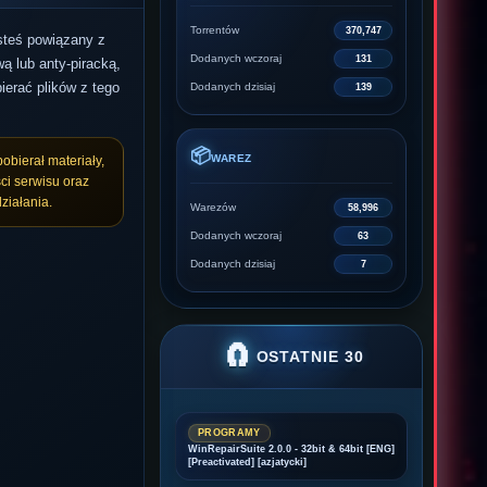
Torrentów
370,747
esteś powiązany z
Dodanych wczoraj
131
ą lub anty-piracką,
ierać plików z tego
Dodanych dzisiaj
139
📦
WAREZ
pobierał materiały,
ci serwisu oraz
ziałania.
Warezów
58,996
Dodanych wczoraj
63
Dodanych dzisiaj
7
🧲
OSTATNIE 30
PROGRAMY
WinRepairSuite 2.0.0 - 32bit & 64bit [ENG]
[Preactivated] [azjatycki]