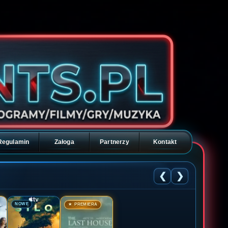
Regulamin
Załoga
Partnerzy
Kontakt
❮
❯
🎬
🎬
NOWE
★ PREMIERA