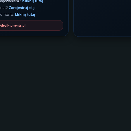
 logowaniem?
Kliknij tutaj
onta?
Zarejestruj się
e hasła:
kliknij tutaj
evil-torrents.pl