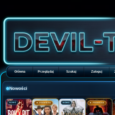
Główna
Przeglądaj
Szukaj
Zaloguj
Nowości
🎬
🎬
🎬
🎬
NOWE
NOWE
★ PREMIERA
★ PREMIERA