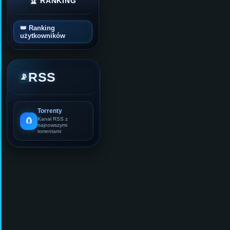
🏆 RANKING
👑 Ranking
użytkowników
RSS
📡
Torrenty
🧲
Kanał RSS z
najnowszymi
torrentami