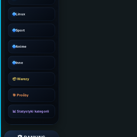
Linux
Sport
Anime
Inne
📦 Warezy
🎯 Prośby
📊 Statystyki kategorii