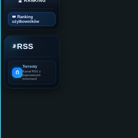
🏆 RANKING
👑 Ranking
użytkowników
RSS
📡
Torrenty
🧲
Kanał RSS z
najnowszymi
torrentami