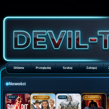
Główna
Przeglądaj
Szukaj
Zaloguj
Nowości
🎬
🎬
🎬
🎬
NOWE
NOWE
★ PREMIERA
★ PREMIERA