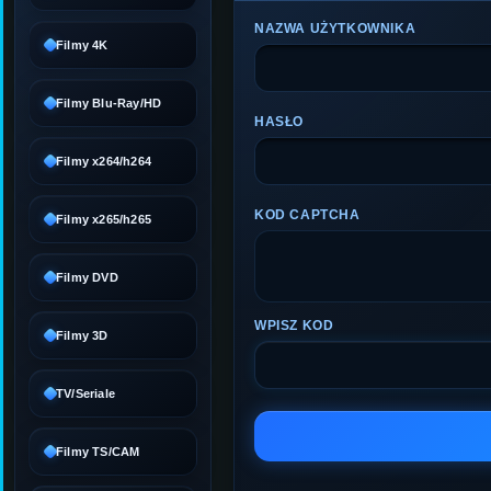
NAZWA UŻYTKOWNIKA
Filmy 4K
Filmy Blu-Ray/HD
HASŁO
Filmy x264/h264
KOD CAPTCHA
Filmy x265/h265
Filmy DVD
WPISZ KOD
Filmy 3D
TV/Seriale
Filmy TS/CAM