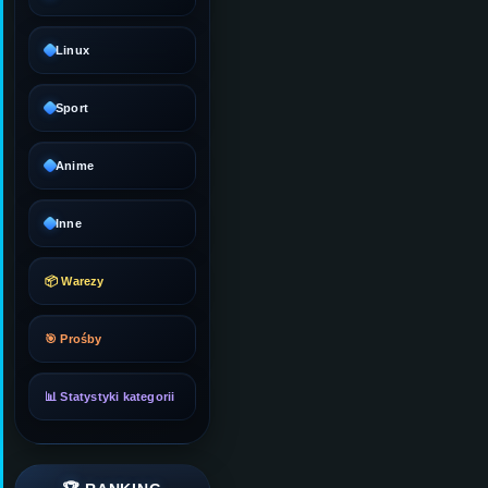
Linux
Sport
Anime
Inne
📦 Warezy
🎯 Prośby
📊 Statystyki kategorii