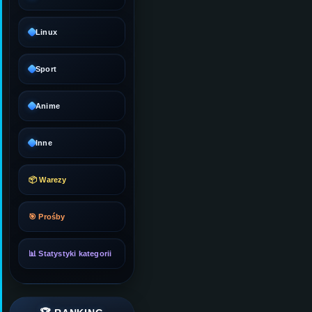
Linux
Sport
Anime
Inne
📦 Warezy
🎯 Prośby
📊 Statystyki kategorii