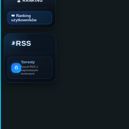
🏆 RANKING
👑 Ranking
użytkowników
RSS
📡
Torrenty
🧲
Kanał RSS z
najnowszymi
torrentami