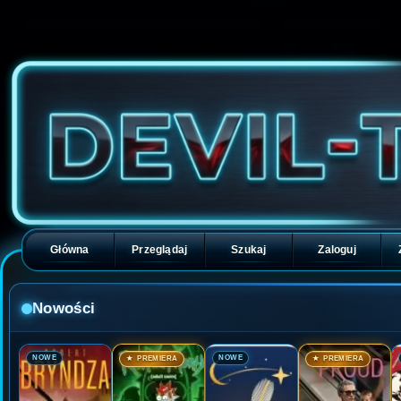
Główna
Przeglądaj
Szukaj
Zaloguj
Nowości
🎬
🎬
🎬
🎬
NOWE
NOWE
★ PREMIERA
★ PREMIERA