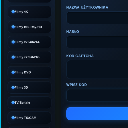
NAZWA UŻYTKOWNIKA
Filmy 4K
Filmy Blu-Ray/HD
HASŁO
Filmy x264/h264
KOD CAPTCHA
Filmy x265/h265
Filmy DVD
WPISZ KOD
Filmy 3D
TV/Seriale
Filmy TS/CAM