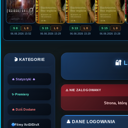
S 8
L 0
S 15
L 0
S 13
L 0
S 15
L 0
06.08.2026 15:52
06.08.2026 15:29
06.08.2026 15:29
06.08.2026 15:28
🎬 KATEGORIE
🔐
🔥 Statystyki 🔥
⚠️ NIE ZALOGOWANY
✨ Premiery
Strona, którą
🔥 Dziś Dodane
👤 DANE LOGOWANIA
Filmy XviD/DivX