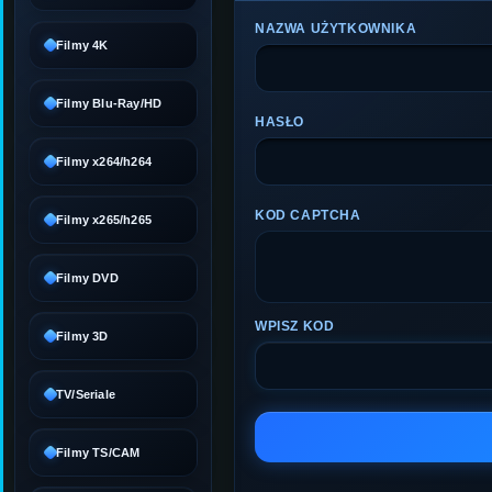
NAZWA UŻYTKOWNIKA
Filmy 4K
Filmy Blu-Ray/HD
HASŁO
Filmy x264/h264
KOD CAPTCHA
Filmy x265/h265
Filmy DVD
WPISZ KOD
Filmy 3D
TV/Seriale
Filmy TS/CAM