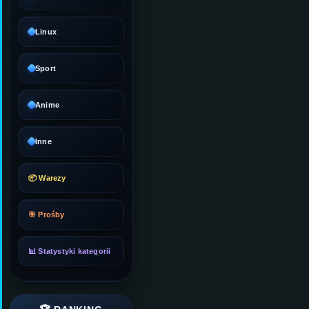
Linux
Sport
Anime
Inne
📦 Warezy
🎯 Prośby
📊 Statystyki kategorii