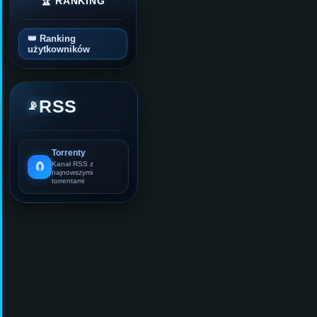
🏆 RANKING
👑 Ranking
użytkowników
RSS
📡
Torrenty
🧲
Kanał RSS z
najnowszymi
torrentami