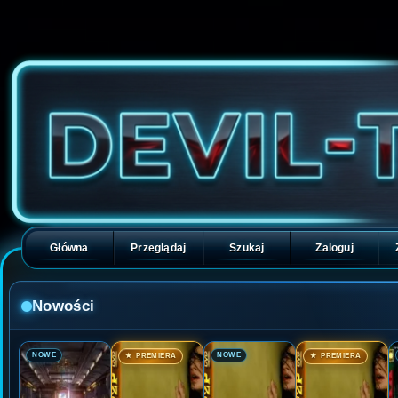
Główna
Przeglądaj
Szukaj
Zaloguj
Nowości
🎬
🎬
🎬
🎬
NOWE
NOWE
★ PREMIERA
★ PREMIERA