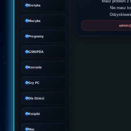
Masz problem z
Erotyka
Nie masz k
Odzyskiwani
Muzyka
admin@d
Programy
GSM/PDA
Konsole
Gry PC
Dla Dzieci
Książki
Mac