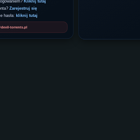
 logowaniem?
Kliknij tutaj
onta?
Zarejestruj się
e hasła:
kliknij tutaj
evil-torrents.pl