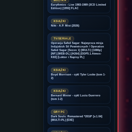
MUZYKA
Eurythmics - Live 1983-1989 (3CD Limited
Edition) [1993] FLAC
KSIĄŻKI
Nikt - A.P. Mist (2026)
TV/SERIALE
Operacja Safed Sagar: Najwyzsza misja
Indyjskich Sil Powietrznych / Operation
Safed Sagar [Sezon 1] [MULTi] [1080p]
[NF] [WEB-DL] [H264] [DDP5.1.Atmos-
K83] [Lektor i Napisy PL]
KSIĄŻKI
Boyd Morrison - cykl Tyler Locke (tom 1-
2)
KSIĄŻKI
Bernard Minier - cykl Lucia Guerrero
(tom 1-2)
GRY PC
Dark Souls: Remastered *2018* [v.1.04]
[MULTI-PL] [EXE]