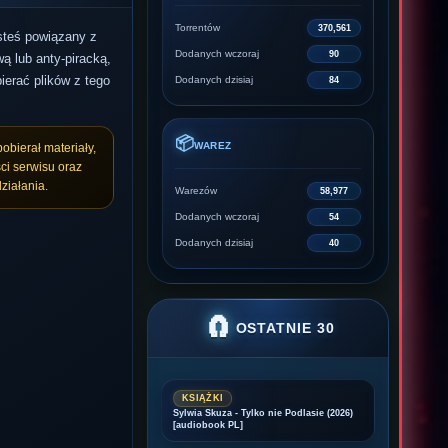
Torrentów
370,561
esteś powiązany z
Dodanych wczoraj
90
ą lub anty-piracką,
ierać plików z tego
Dodanych dzisiaj
84
📦
WAREZ
pobierał materiały,
ci serwisu oraz
ziałania.
Warezów
58,977
Dodanych wczoraj
54
Dodanych dzisiaj
40
🧲
OSTATNIE 30
KSIĄŻKI
Sylwia Skuza - Tylko nie Podlasie (2026)
[audiobook PL]