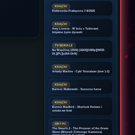
KSIĄŻKI
Elektronika Praktyczna 7-8/2026
KSIĄŻKI
Amy Licence - W łożu z Tudorami.
Intymne życie dynastii
TV/SERIALE
Na Wspólnej (2026) [4263][1080p][WEB-
DL][PL][x264-GhN]
KSIĄŻKI
Arkady Martine - Cykl Teixcalaan (tom 1-2)
KSIĄŻKI
Bartosz Matkowski - Szczurze harce
KSIĄŻKI
Bonnie MacBird - Sherlock Holmes i
sztuka we krwi
GRY PC
The Smurfs 2 - The Prisoner of the Green
Stone (Więzień Zielonego Kamienia)