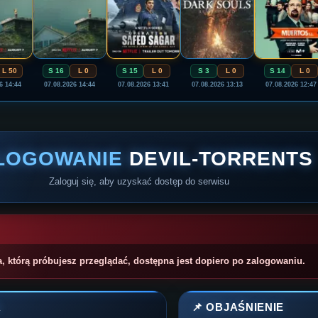
L 50
S 16
L 0
S 15
L 0
S 3
L 0
S 14
L 0
6 14:44
07.08.2026 14:44
07.08.2026 13:41
07.08.2026 13:13
07.08.2026 12:47
LOGOWANIE
DEVIL-TORRENTS
Zaloguj się, aby uzyskać dostęp do serwisu
a, którą próbujesz przeglądać, dostępna jest dopiero po zalogowaniu.
A
📌 OBJAŚNIENIE