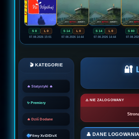
S 8
L 0
S 14
L 0
S 14
L 0
S 80
07.08.2026 15:01
07.08.2026 14:44
07.08.2026 14:44
07.08.202
🎬 KATEGORIE
🔐
🔥 Statystyki 🔥
⚠️ NIE ZALOGOWANY
✨ Premiery
Stron
🔥 Dziś Dodane
👤 DANE LOGOWANI
Filmy XviD/DivX