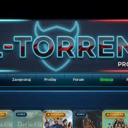
Zarejestruj
Prośby
Forum
Dotacja
🎬
🎬
🎬
🎬
NOWE
NOWE
ERA
★ PREMIERA
★ PREMIERA