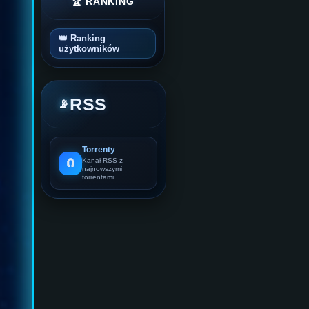
🏆 RANKING
👑 Ranking
użytkowników
RSS
📡
Torrenty
🧲
Kanał RSS z
najnowszymi
torrentami