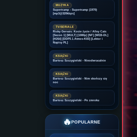
MUZYKA
Supertramp - Supertramp (1970)
[mp3@320kbps]
TV/SERIALE
Ricky Gervais: Kocie życie / Alley Cats
[Sezon 1] [MULT] [1080p] [NF] [WEB-DL]
[H264] [DDP5.1.Atmos-K83] [Lektor i
Napisy PL]
KSIĄŻKI
Bartosz Szczygielski - Nieodwracalnie
KSIĄŻKI
Bartosz Szczygielski - Nim skończy się
noc
KSIĄŻKI
Bartosz Szczygielski - Po zmroku
🔥
POPULARNE