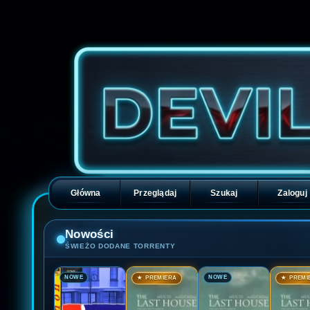
Główna
Przeglądaj
Szukaj
Zaloguj
Nowości
ŚWIEŻO DODANE TORRENTY
🎬
🎬
🎬
🎬
NOWE
NOWE
★ PREMIERA
★ PREMI