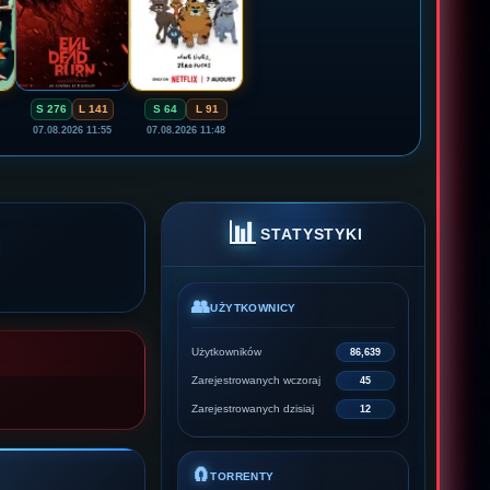
S 276
L 141
S 64
L 91
07.08.2026 11:55
07.08.2026 11:48
📊
STATYSTYKI
👥
UŻYTKOWNICY
Użytkowników
86,639
Zarejestrowanych wczoraj
45
Zarejestrowanych dzisiaj
12
🧲
TORRENTY