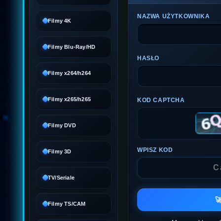
NAZWA UŻYTKOWNIKA
Filmy 4K
Filmy Blu-Ray/HD
HASŁO
Filmy x264/h264
Filmy x265/h265
KOD CAPTCHA
Filmy DVD
WPISZ KOD
Filmy 3D
TV/Seriale

Filmy TS/CAM