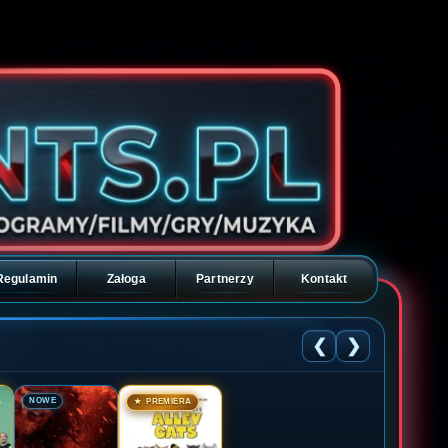
Regulamin
Załoga
Partnerzy
Kontakt
❮
❯
🎬
🎬
NOWE
★ PREMIERA