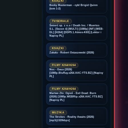
KSIĄŻKI
Becky Masterman - cykl Brigid Quinn
(tom 1-2)
TV/SERIALE
Śmierć sp. z o.o / Death Inc. / Muertos
S.L. [Sezon 4] [MULTi] [1080p] [NF] [WEB-
DL] [H264] [DDP5.1.Atmos-K83] [Lektor i
Napisy PL]
KSIĄŻKI
Zakała - Robert Ostaszewski (2026)
FILMY X264/H264
Noc - Gaua (2026)
[1080p.BluRay.x264.AAC-YTS.BZ] [Napisy
PL]
FILMY X264/H264
Martwe Zło: Ogień - Evil Dead: Burn
(2026) [1080p.WEBRip.x264.AAC.YTS.BZ]
[Napisy PL]
MUZYKA
The Strokes - Reality Awaits (2026)
[mp3@320kbps]