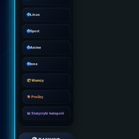
Linux
Sport
Anime
Inne
📦 Warezy
🎯 Prośby
📊 Statystyki kategorii