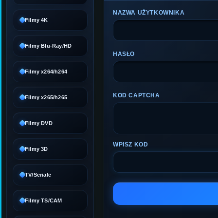
NAZWA UŻYTKOWNIKA
Filmy 4K
Filmy Blu-Ray/HD
HASŁO
Filmy x264/h264
KOD CAPTCHA
Filmy x265/h265
Filmy DVD
WPISZ KOD
Filmy 3D
TV/Seriale
Filmy TS/CAM