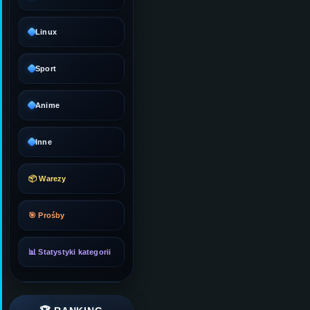
Linux
Sport
Anime
Inne
📦 Warezy
🎯 Prośby
📊 Statystyki kategorii