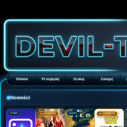
Główna
Przeglądaj
Szukaj
Zaloguj
Nowości
🎬
🎬
🎬
🎬
NOWE
NOWE
★ PREMIERA
★ PREMIERA