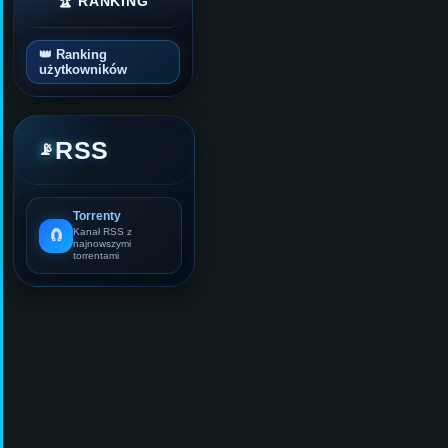
🏆 RANKING
👑 Ranking
użytkowników
RSS
📡
Torrenty
🧲
Kanał RSS z
najnowszymi
torrentami