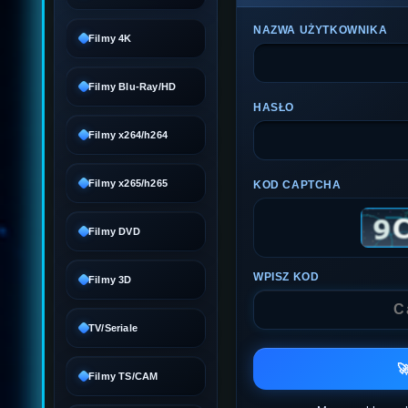
NAZWA UŻYTKOWNIKA
Filmy 4K
Filmy Blu-Ray/HD
HASŁO
Filmy x264/h264
Filmy x265/h265
KOD CAPTCHA
Filmy DVD
WPISZ KOD
Filmy 3D
TV/Seriale

Filmy TS/CAM