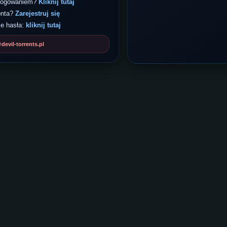
 logowaniem?
Kliknij tutaj
onta?
Zarejestruj się
e hasła:
kliknij tutaj
evil-torrents.pl