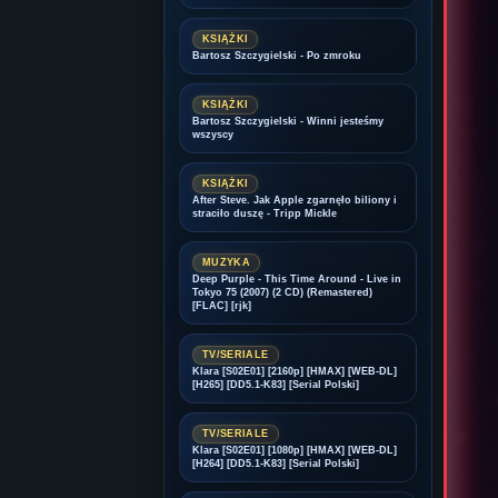
KSIĄŻKI
Bartosz Szczygielski - Po zmroku
KSIĄŻKI
Bartosz Szczygielski - Winni jesteśmy
wszyscy
KSIĄŻKI
After Steve. Jak Apple zgarnęło biliony i
straciło duszę - Tripp Mickle
MUZYKA
Deep Purple - This Time Around - Live in
Tokyo 75 (2007) (2 CD) (Remastered)
[FLAC] [rjk]
TV/SERIALE
Klara [S02E01] [2160p] [HMAX] [WEB-DL]
[H265] [DD5.1-K83] [Serial Polski]
TV/SERIALE
Klara [S02E01] [1080p] [HMAX] [WEB-DL]
[H264] [DD5.1-K83] [Serial Polski]