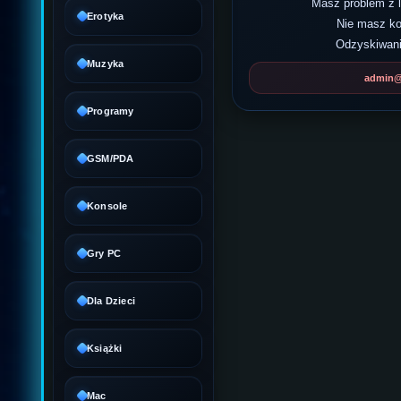
Masz problem z
Erotyka
Nie masz k
Odzyskiwani
Muzyka
admin@d
Programy
GSM/PDA
Konsole
Gry PC
Dla Dzieci
Książki
Mac