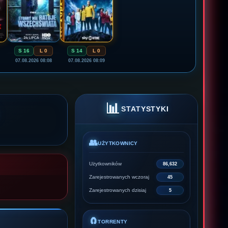
S 16
L 0
S 14
L 0
07.08.2026 08:08
07.08.2026 08:09
📊
STATYSTYKI
👥
UŻYTKOWNICY
Użytkowników
86,632
Zarejestrowanych wczoraj
45
Zarejestrowanych dzisiaj
5
🧲
TORRENTY