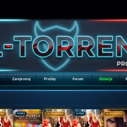
Zarejestruj
Prośby
Forum
Dotacja
🎬
🎬
🎬
🎬
NOWE
NOWE
ERA
★ PREMIERA
★ PREMIERA