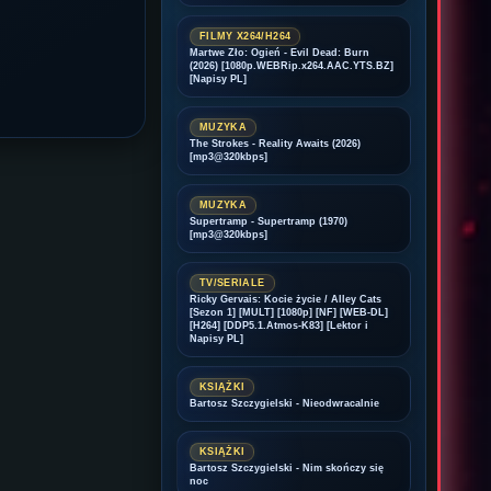
FILMY X264/H264
Martwe Zło: Ogień - Evil Dead: Burn
(2026) [1080p.WEBRip.x264.AAC.YTS.BZ]
[Napisy PL]
MUZYKA
The Strokes - Reality Awaits (2026)
[mp3@320kbps]
MUZYKA
Supertramp - Supertramp (1970)
[mp3@320kbps]
TV/SERIALE
Ricky Gervais: Kocie życie / Alley Cats
[Sezon 1] [MULT] [1080p] [NF] [WEB-DL]
[H264] [DDP5.1.Atmos-K83] [Lektor i
Napisy PL]
KSIĄŻKI
Bartosz Szczygielski - Nieodwracalnie
KSIĄŻKI
Bartosz Szczygielski - Nim skończy się
noc