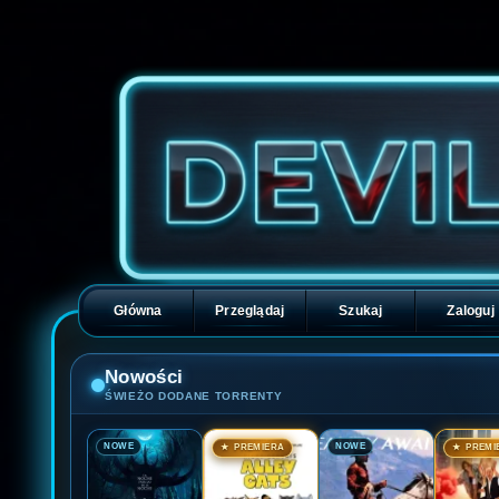
Główna
Przeglądaj
Szukaj
Zaloguj
Nowości
ŚWIEŻO DODANE TORRENTY
🎬
🎬
🎬
🎬
NOWE
NOWE
★ PREMIERA
★ PREMI