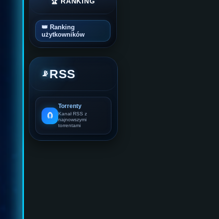
🏆 RANKING
👑 Ranking
użytkowników
RSS
📡
Torrenty
🧲
Kanał RSS z
najnowszymi
torrentami