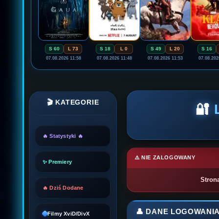
S 60
L 73
S 18
L 0
S 49
L 20
S 16
07.08.2026 11:58
07.08.2026 11:48
07.08.2026 11:53
07.08.202
🎬 KATEGORIE
🔐
🔥 Statystyki 🔥
⚠️ NIE ZALOGOWANY
✨ Premiery
Stron
🔥 Dziś Dodane
👤 DANE LOGOWANI
Filmy XviD/DivX