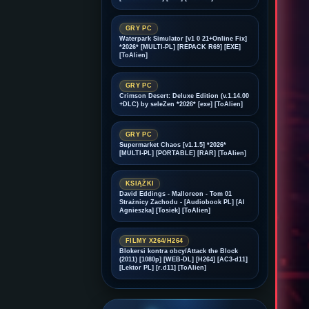
GRY PC
Waterpark Simulator [v1 0 21+Online Fix]
*2026* [MULTI-PL] [REPACK R69] [EXE]
[ToAlien]
GRY PC
Crimson Desert: Deluxe Edition (v.1.14.00
+DLC) by seleZen *2026* [exe] [ToAlien]
GRY PC
Supermarket Chaos [v1.1.5] *2026*
[MULTI-PL] [PORTABLE] [RAR] [ToAlien]
KSIĄŻKI
David Eddings - Malloreon - Tom 01
Strażnicy Zachodu - [Audiobook PL] [AI
Agnieszka] [Tosiek] [ToAlien]
FILMY X264/H264
Blokersi kontra obcy/Attack the Block
(2011) [1080p] [WEB-DL] [H264] [AC3-d11]
[Lektor PL] [r.d11] [ToAlien]