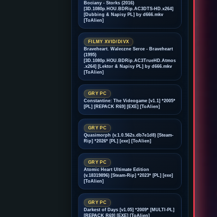
Bociany - Storks (2016)
[3D.1080p.HOU.BDRip.AC3DTS-HD.x264]
[Dubbing & Napisy PL] by d666.mkv
[ToAlien]
FILMY XVID/DIVX
Braveheart. Waleczne Serce - Braveheart
(1995)
[3D.1080p.HOU.BDRip.AC3TrueHD.Atmos
.x264] [Lektor & Napisy PL] by d666.mkv
[ToAlien]
GRY PC
Constantine: The Videogame [v1.1] *2005*
[PL] [REPACK R69] [EXE] [ToAlien]
GRY PC
Quasimorph (v.1.0.562s.db7e1d8) [Steam-
Rip] *2026* [PL] [exe] [ToAlien]
GRY PC
Atomic Heart Ultimate Edition
(v.18319896) [Steam-Rip] *2023* [PL] [exe]
[ToAlien]
GRY PC
Darkest of Days [v1.05] *2009* [MULTI-PL]
[REPACK R69] [EXE] [ToAlien]