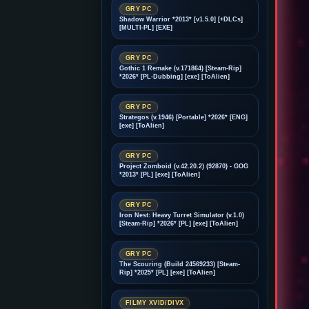
GRY PC
Shadow Warrior *2013* [v1.5.0] [+DLCs]
[MULTI-PL] [EXE]
GRY PC
Gothic 1 Remake (v.171864) [Steam-Rip]
*2026* [PL-Dubbing] [exe] [ToAlien]
GRY PC
Strategos (v.1946) [Portable] *2026* [ENG]
[exe] [ToAlien]
GRY PC
Project Zomboid (v.42.20.2) (92870) - GOG
*2013* [PL] [exe] [ToAlien]
GRY PC
Iron Nest: Heavy Turret Simulator (v.1.0)
[Steam-Rip] *2026* [PL] [exe] [ToAlien]
GRY PC
The Scouring (Build 24569233) [Steam-
Rip] *2025* [PL] [exe] [ToAlien]
FILMY XVID/DIVX