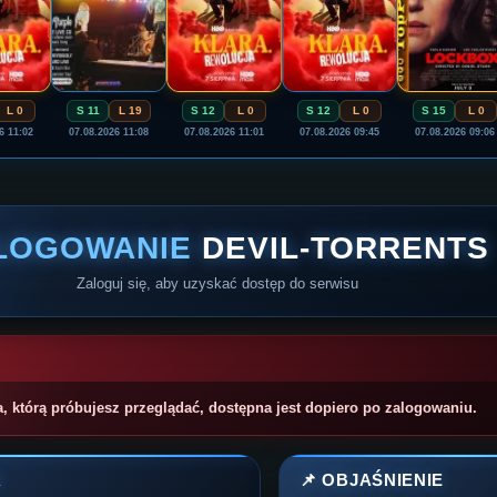
L 0
S 11
L 19
S 12
L 0
S 12
L 0
S 15
L 0
6 11:02
07.08.2026 11:08
07.08.2026 11:01
07.08.2026 09:45
07.08.2026 09:06
LOGOWANIE
DEVIL-TORRENTS
Zaloguj się, aby uzyskać dostęp do serwisu
a, którą próbujesz przeglądać, dostępna jest dopiero po zalogowaniu.
A
📌 OBJAŚNIENIE