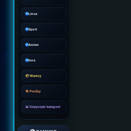
Linux
Sport
Anime
Inne
📦 Warezy
🎯 Prośby
📊 Statystyki kategorii