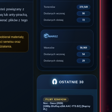
Torrentów
370,549
esteś powiązany z
Dodanych wczoraj
90
ą lub anty-piracką,
ierać plików z tego
Dodanych dzisiaj
72
📦
WAREZ
pobierał materiały,
ci serwisu oraz
ziałania.
Warezów
58,969
Dodanych wczoraj
54
Dodanych dzisiaj
29
🧲
OSTATNIE 30
FILMY X264/H264
Noc - Gaua (2026)
[1080p.BluRay.x264.AAC-YTS.BZ] [Napisy
PL]