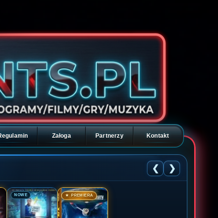
Regulamin
Załoga
Partnerzy
Kontakt
❮
❯
🎬
🎬
NOWE
★ PREMIERA