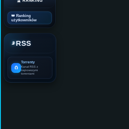
🏆 RANKING
👑 Ranking
użytkowników
RSS
📡
Torrenty
🧲
Kanał RSS z
najnowszymi
torrentami