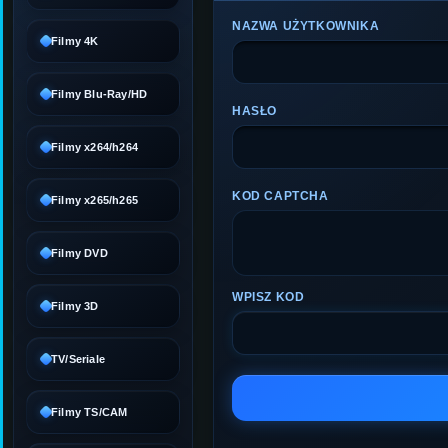
NAZWA UŻYTKOWNIKA
Filmy 4K
Filmy Blu-Ray/HD
HASŁO
Filmy x264/h264
KOD CAPTCHA
Filmy x265/h265
Filmy DVD
WPISZ KOD
Filmy 3D
TV/Seriale
Filmy TS/CAM