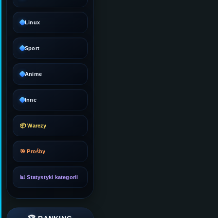
Linux
Sport
Anime
Inne
📦 Warezy
🎯 Prośby
📊 Statystyki kategorii