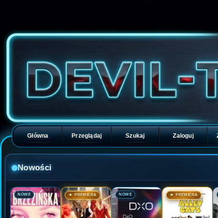
Główna
Przeglądaj
Szukaj
Zaloguj
Nowości
🎬
🎬
🎬
🎬
NOWE
NOWE
★ PREMIERA
★ PREMIERA