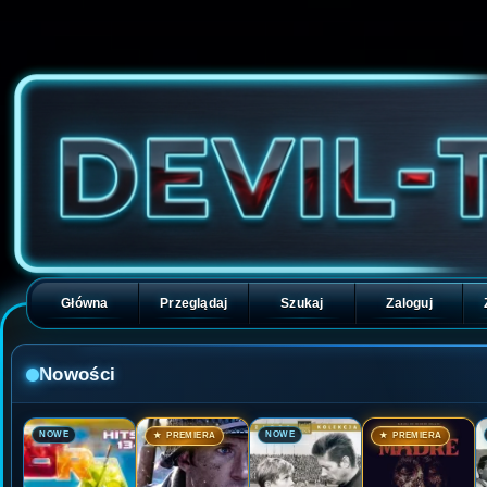
Główna
Przeglądaj
Szukaj
Zaloguj
Nowości
🎬
🎬
🎬
🎬
NOWE
NOWE
★ PREMIERA
★ PREMIERA