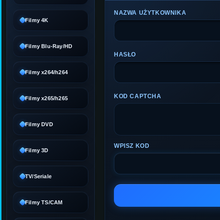
NAZWA UŻYTKOWNIKA
Filmy 4K
Filmy Blu-Ray/HD
HASŁO
Filmy x264/h264
KOD CAPTCHA
Filmy x265/h265
Filmy DVD
WPISZ KOD
Filmy 3D
TV/Seriale
Filmy TS/CAM