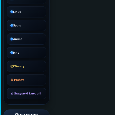
Linux
Sport
Anime
Inne
📦 Warezy
🎯 Prośby
📊 Statystyki kategorii