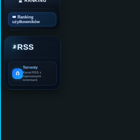
🏆 RANKING
👑 Ranking
użytkowników
RSS
📡
Torrenty
🧲
Kanał RSS z
najnowszymi
torrentami