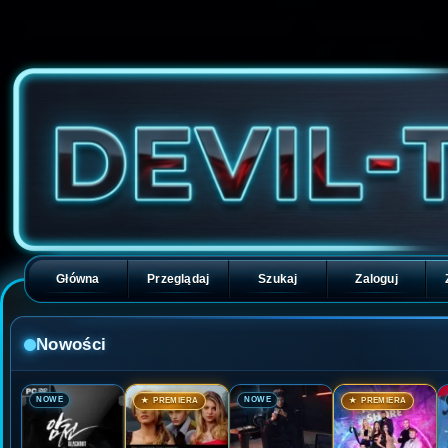
Główna
Przeglądaj
Szukaj
Zaloguj
Nowości
🎬
🎬
🎬
🎬
NOWE
NOWE
★ PREMIERA
★ PREMIERA