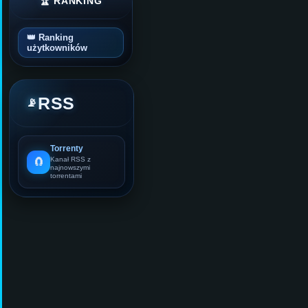
🏆 RANKING
👑 Ranking
użytkowników
RSS
📡
Torrenty
🧲
Kanał RSS z
najnowszymi
torrentami