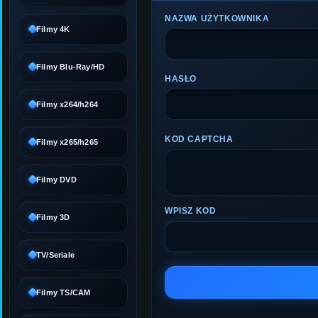
NAZWA UŻYTKOWNIKA
Filmy 4K
Filmy Blu-Ray/HD
HASŁO
Filmy x264/h264
KOD CAPTCHA
Filmy x265/h265
Filmy DVD
WPISZ KOD
Filmy 3D
TV/Seriale
Filmy TS/CAM