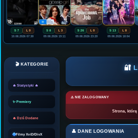
S 7
L 0
S 8
L 3
S 26
L 0
S 13
L 8
10.08.2026 07:30
09.08.2026 19:11
09.08.2026 23:20
09.08.2026 18:04
🎬 KATEGORIE
🔐
🔥 Statystyki 🔥
⚠️ NIE ZALOGOWANY
✨ Premiery
Strona, którą
🔥 Dziś Dodane
👤 DANE LOGOWANIA
Filmy XviD/DivX