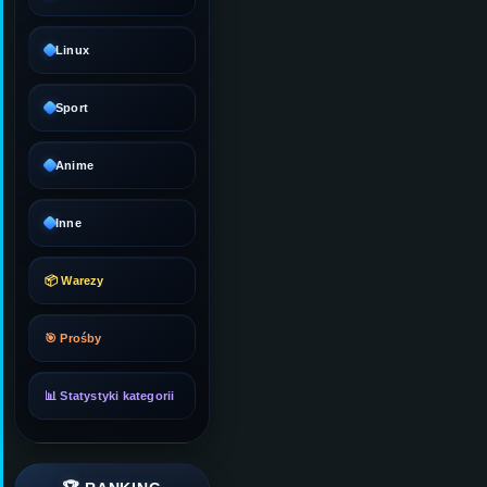
Linux
Sport
Anime
Inne
📦 Warezy
🎯 Prośby
📊 Statystyki kategorii