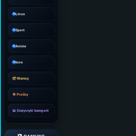
Linux
Sport
Anime
Inne
📦 Warezy
🎯 Prośby
📊 Statystyki kategorii