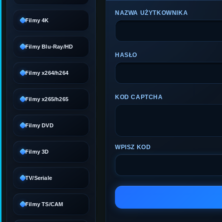
NAZWA UŻYTKOWNIKA
Filmy 4K
Filmy Blu-Ray/HD
HASŁO
Filmy x264/h264
KOD CAPTCHA
Filmy x265/h265
Filmy DVD
WPISZ KOD
Filmy 3D
TV/Seriale
Filmy TS/CAM