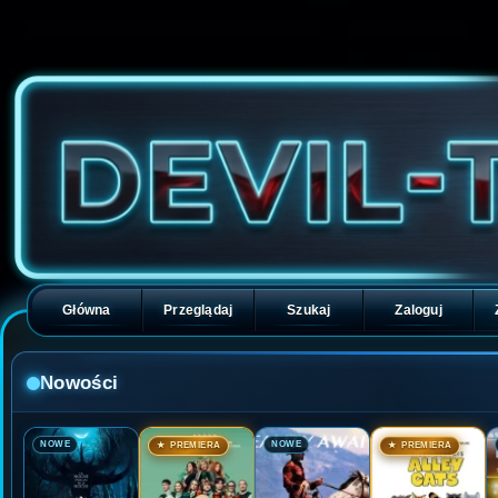
Główna
Przeglądaj
Szukaj
Zaloguj
Nowości
🎬
🎬
🎬
🎬
NOWE
NOWE
★ PREMIERA
★ PREMIERA