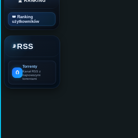
🏆 RANKING
👑 Ranking
użytkowników
RSS
📡
Torrenty
🧲
Kanał RSS z
najnowszymi
torrentami