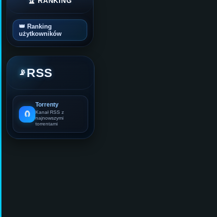
🏆 RANKING
👑 Ranking
użytkowników
RSS
📡
Torrenty
🧲
Kanał RSS z
najnowszymi
torrentami