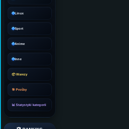
Linux
Sport
Anime
Inne
📦 Warezy
🎯 Prośby
📊 Statystyki kategorii