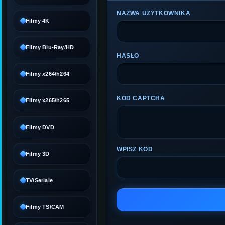
NAZWA UŻYTKOWNIKA
Filmy 4K
Filmy Blu-Ray/HD
HASŁO
Filmy x264/h264
KOD CAPTCHA
Filmy x265/h265
Filmy DVD
WPISZ KOD
Filmy 3D
TV/Seriale
Filmy TS/CAM