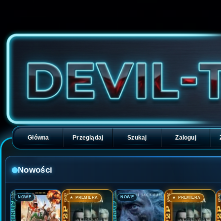
Główna
Przeglądaj
Szukaj
Zaloguj
Nowości
🎬
🎬
🎬
🎬
NOWE
NOWE
★ PREMIERA
★ PREMIERA