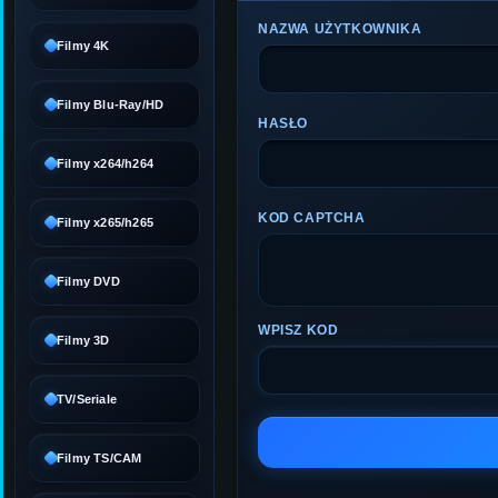
NAZWA UŻYTKOWNIKA
Filmy 4K
Filmy Blu-Ray/HD
HASŁO
Filmy x264/h264
KOD CAPTCHA
Filmy x265/h265
Filmy DVD
WPISZ KOD
Filmy 3D
TV/Seriale
Filmy TS/CAM