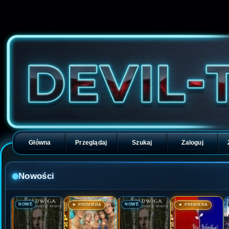
Główna
Przeglądaj
Szukaj
Zaloguj
Nowości
🎬
🎬
🎬
🎬
NOWE
NOWE
★ PREMIERA
★ PREMIERA