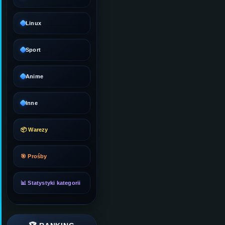
Linux
Sport
Anime
Inne
📦 Warezy
🎯 Prośby
📊 Statystyki kategorii