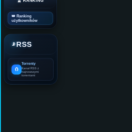
🏆 RANKING
👑 Ranking
użytkowników
RSS
📡
Torrenty
🧲
Kanał RSS z
najnowszymi
torrentami