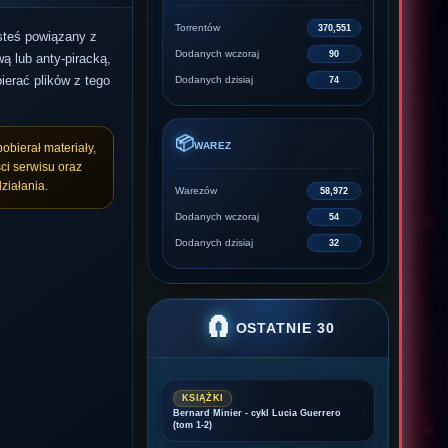
Torrentów
370,551
esteś powiązany z
Dodanych wczoraj
90
ą lub anty-piracką,
ierać plików z tego
Dodanych dzisiaj
74
📦
WAREZ
pobierał materiały,
ci serwisu oraz
ziałania.
Warezów
58,972
Dodanych wczoraj
54
Dodanych dzisiaj
32
🧲
OSTATNIE 30
KSIĄŻKI
Bernard Minier - cykl Lucia Guerrero
(tom 1-2)