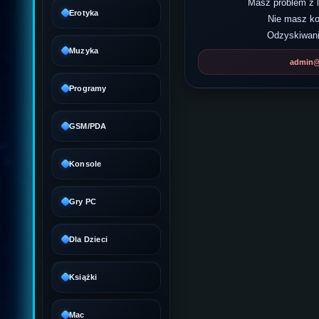
Masz problem z
Erotyka
Nie masz k
Odzyskiwani
Muzyka
admin@d
Programy
GSM/PDA
Konsole
Gry PC
Dla Dzieci
Książki
Mac