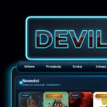
Główna
Przeglądaj
Szukaj
Zaloguj
Nowości
ŚWIEŻO DODANE TORRENTY
🎬
🎬
🎬
🎬
NOWE
NOWE
★ PREMIERA
★ PREMI