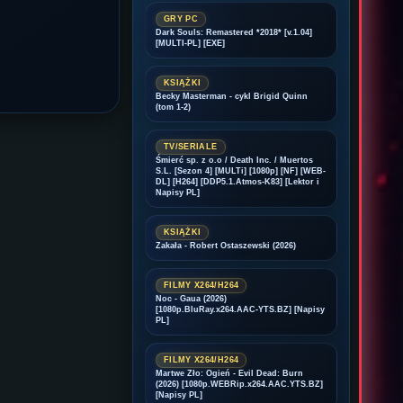
GRY PC
Dark Souls: Remastered *2018* [v.1.04]
[MULTI-PL] [EXE]
KSIĄŻKI
Becky Masterman - cykl Brigid Quinn
(tom 1-2)
TV/SERIALE
Śmierć sp. z o.o / Death Inc. / Muertos
S.L. [Sezon 4] [MULTi] [1080p] [NF] [WEB-
DL] [H264] [DDP5.1.Atmos-K83] [Lektor i
Napisy PL]
KSIĄŻKI
Zakała - Robert Ostaszewski (2026)
FILMY X264/H264
Noc - Gaua (2026)
[1080p.BluRay.x264.AAC-YTS.BZ] [Napisy
PL]
FILMY X264/H264
Martwe Zło: Ogień - Evil Dead: Burn
(2026) [1080p.WEBRip.x264.AAC.YTS.BZ]
[Napisy PL]