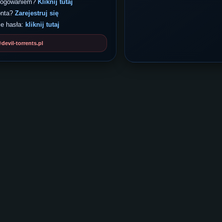
 logowaniem?
Kliknij tutaj
onta?
Zarejestruj się
e hasła:
kliknij tutaj
evil-torrents.pl