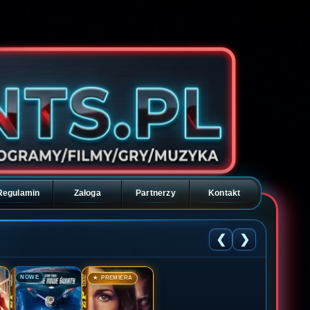
Regulamin
Załoga
Partnerzy
Kontakt
❮
❯
🎬
🎬
NOWE
★ PREMIERA