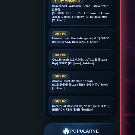
FILMY XVID/DIVX
Braveheart. Waleczne Serce - Braveheart
(1995)
[3D.1080p.HOU.BDRip.AC3TrueHD.Atmos
.x264] [Lektor & Napisy PL] by d666.mkv
[ToAlien]
GRY PC
Constantine: The Videogame [v1.1] *2005*
[PL] [REPACK R69] [EXE] [ToAlien]
GRY PC
Quasimorph (v.1.0.562s.db7e1d8) [Steam-
Rip] *2026* [PL] [exe] [ToAlien]
GRY PC
Atomic Heart Ultimate Edition
(v.18319896) [Steam-Rip] *2023* [PL] [exe]
[ToAlien]
GRY PC
Darkest of Days [v1.05] *2009* [MULTI-PL]
[REPACK R69] [EXE] [ToAlien]
🔥
POPULARNE