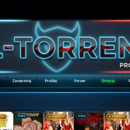
Zarejestruj
Prośby
Forum
Dotacja
🎬
🎬
🎬
🎬
NOWE
NOWE
ERA
★ PREMIERA
★ PREMIERA