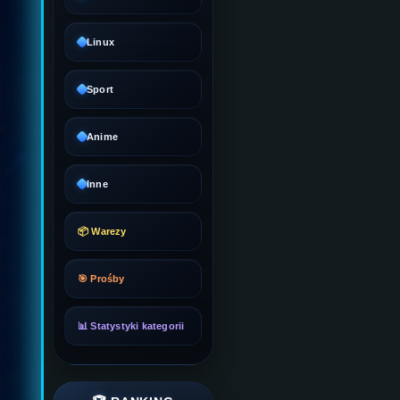
Linux
Sport
Anime
Inne
📦 Warezy
🎯 Prośby
📊 Statystyki kategorii