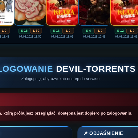
L 0
S 18
L 30
S 16
L 0
S 4
L 0
S 12
L 0
6 11:48
07.08.2026 11:50
07.08.2026 11:02
07.08.2026 10:41
07.08.2026 11:01
LOGOWANIE
DEVIL-TORRENTS
Zaloguj się, aby uzyskać dostęp do serwisu
a, którą próbujesz przeglądać, dostępna jest dopiero po zalogowaniu.
A
📌 OBJAŚNIENIE