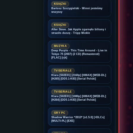
KSIĄŻKI
Bartosz Szczygielski - Winni jesteśmy
wszyscy
KSIĄŻKI
After Steve. Jak Apple zgarnęło biliony i
straciło duszę - Tripp Mickle
MUZYKA
Deep Purple - This Time Around - Live in
Tokyo 75 (2007) (2 CD) (Remastered)
[FLAC] [rjk]
TV/SERIALE
Klara [S02E01] [2160p] [HMAX] [WEB-DL]
[H265] [DD5.1-K83] [Serial Polski]
TV/SERIALE
Klara [S02E01] [1080p] [HMAX] [WEB-DL]
[H264] [DD5.1-K83] [Serial Polski]
GRY PC
Shadow Warrior *2013* [v1.5.0] [+DLCs]
[MULTI-PL] [EXE]