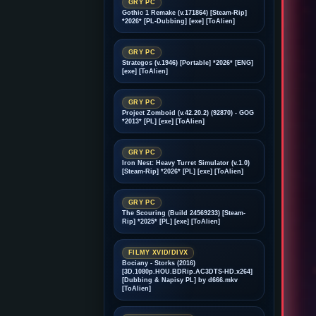
GRY PC
Gothic 1 Remake (v.171864) [Steam-Rip]
*2026* [PL-Dubbing] [exe] [ToAlien]
GRY PC
Strategos (v.1946) [Portable] *2026* [ENG]
[exe] [ToAlien]
GRY PC
Project Zomboid (v.42.20.2) (92870) - GOG
*2013* [PL] [exe] [ToAlien]
GRY PC
Iron Nest: Heavy Turret Simulator (v.1.0)
[Steam-Rip] *2026* [PL] [exe] [ToAlien]
GRY PC
The Scouring (Build 24569233) [Steam-
Rip] *2025* [PL] [exe] [ToAlien]
FILMY XVID/DIVX
Bociany - Storks (2016)
[3D.1080p.HOU.BDRip.AC3DTS-HD.x264]
[Dubbing & Napisy PL] by d666.mkv
[ToAlien]