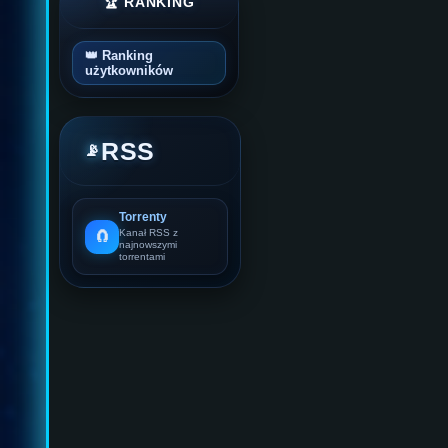
🏆 RANKING
👑 Ranking
użytkowników
RSS
📡
Torrenty
🧲
Kanał RSS z
najnowszymi
torrentami