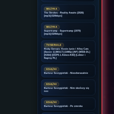
MUZYKA
The Strokes - Reality Awaits (2026)
[mp3@320kbps]
MUZYKA
Supertramp - Supertramp (1970)
[mp3@320kbps]
TV/SERIALE
Ricky Gervais: Kocie życie / Alley Cats
[Sezon 1] [MULT] [1080p] [NF] [WEB-DL]
[H264] [DDP5.1.Atmos-K83] [Lektor i
Napisy PL]
KSIĄŻKI
Bartosz Szczygielski - Nieodwracalnie
KSIĄŻKI
Bartosz Szczygielski - Nim skończy się
noc
KSIĄŻKI
Bartosz Szczygielski - Po zmroku