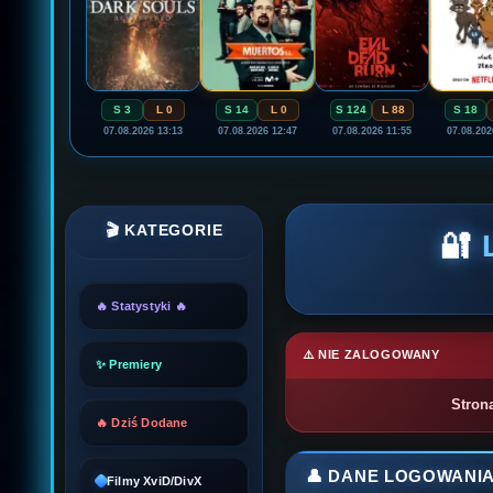
S 3
L 0
S 14
L 0
S 124
L 88
S 18
07.08.2026 13:13
07.08.2026 12:47
07.08.2026 11:55
07.08.202
🎬 KATEGORIE
🔐
🔥 Statystyki 🔥
⚠️ NIE ZALOGOWANY
✨ Premiery
Stron
🔥 Dziś Dodane
👤 DANE LOGOWANI
Filmy XviD/DivX