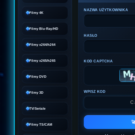
NAZWA UŻYTKOWNIKA
Filmy 4K
Filmy Blu-Ray/HD
HASŁO
Filmy x264/h264
Filmy x265/h265
KOD CAPTCHA
Filmy DVD
WPISZ KOD
Filmy 3D
TV/Seriale

Filmy TS/CAM