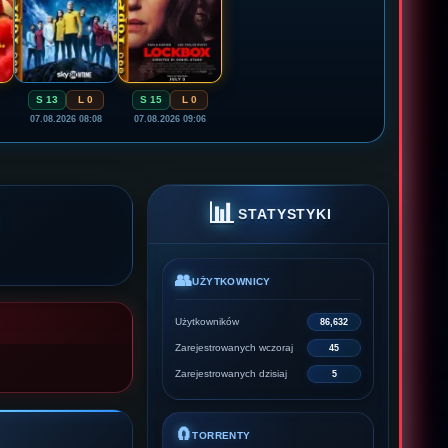
S 13
L 0
S 15
L 0
07.08.2026 08:08
07.08.2026 09:06
📊
STATYSTYKI
👥
UŻYTKOWNICY
Użytkowników
86,632
Zarejestrowanych wczoraj
45
Zarejestrowanych dzisiaj
5
🧲
TORRENTY