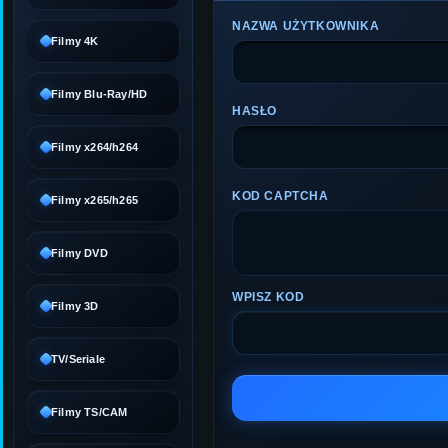
NAZWA UŻYTKOWNIKA
Filmy 4K
Filmy Blu-Ray/HD
HASŁO
Filmy x264/h264
KOD CAPTCHA
Filmy x265/h265
Filmy DVD
WPISZ KOD
Filmy 3D
TV/Seriale
Filmy TS/CAM