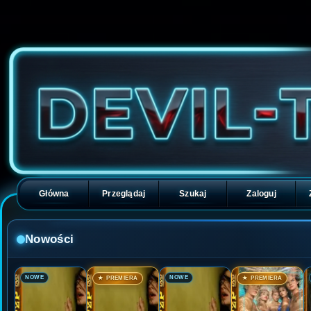
Główna
Przeglądaj
Szukaj
Zaloguj
Nowości
🎬
🎬
🎬
🎬
NOWE
NOWE
★ PREMIERA
★ PREMIERA