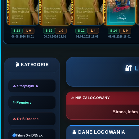
S 13
L 0
S 15
L 0
S 12
L 4
S 14
L 0
06.08.2026 18:01
06.08.2026 18:01
06.08.2026 18:01
06.08.2026 18:01
🎬 KATEGORIE
🔐
🔥 Statystyki 🔥
⚠️ NIE ZALOGOWANY
✨ Premiery
Strona, którą
🔥 Dziś Dodane
👤 DANE LOGOWANIA
Filmy XviD/DivX