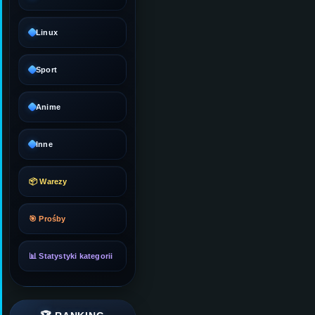
Linux
Sport
Anime
Inne
📦 Warezy
🎯 Prośby
📊 Statystyki kategorii