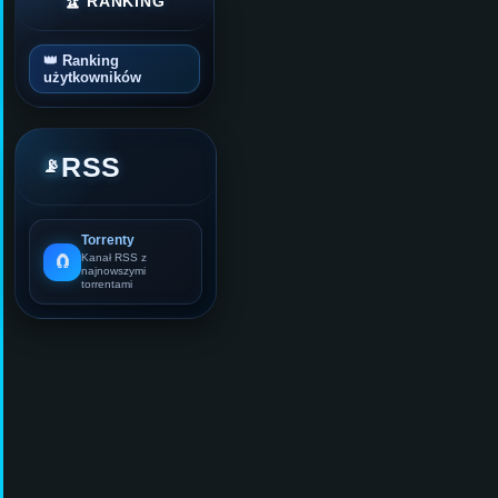
🏆 RANKING
👑 Ranking
użytkowników
RSS
📡
Torrenty
🧲
Kanał RSS z
najnowszymi
torrentami