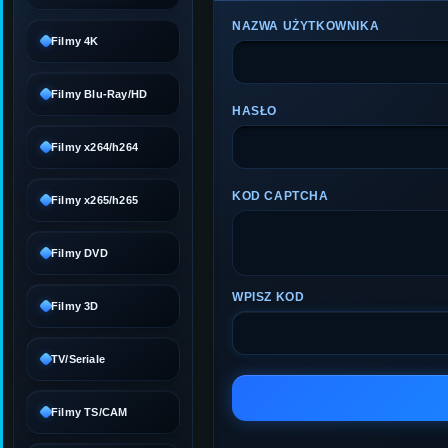
NAZWA UŻYTKOWNIKA
Filmy 4K
Filmy Blu-Ray/HD
HASŁO
Filmy x264/h264
KOD CAPTCHA
Filmy x265/h265
Filmy DVD
WPISZ KOD
Filmy 3D
TV/Seriale
Filmy TS/CAM