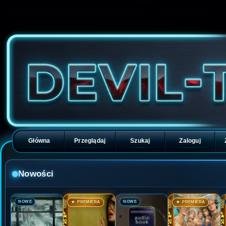
Główna
Przeglądaj
Szukaj
Zaloguj
Nowości
🎬
🎬
🎬
🎬
NOWE
NOWE
★ PREMIERA
★ PREMIERA