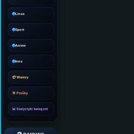
Linux
Sport
Anime
Inne
📦 Warezy
🎯 Prośby
📊 Statystyki kategorii