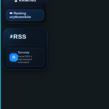
🏆 RANKING
👑 Ranking
użytkowników
RSS
📡
Torrenty
🧲
Kanał RSS z
najnowszymi
torrentami