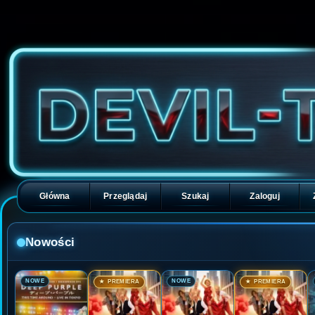
Główna
Przeglądaj
Szukaj
Zaloguj
Nowości
🎬
🎬
🎬
🎬
NOWE
NOWE
★ PREMIERA
★ PREMIERA