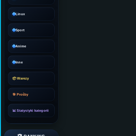
Linux
Sport
Anime
Inne
📦 Warezy
🎯 Prośby
📊 Statystyki kategorii