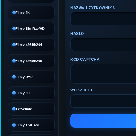
NAZWA UŻYTKOWNIKA
Filmy 4K
Filmy Blu-Ray/HD
HASŁO
Filmy x264/h264
KOD CAPTCHA
Filmy x265/h265
Filmy DVD
WPISZ KOD
Filmy 3D
TV/Seriale
Filmy TS/CAM