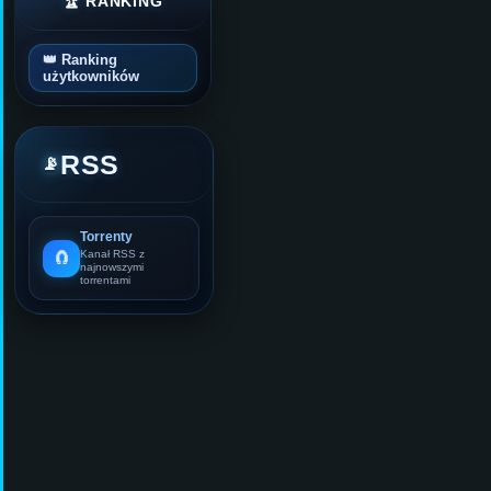
🏆 RANKING
👑 Ranking
użytkowników
RSS
📡
Torrenty
🧲
Kanał RSS z
najnowszymi
torrentami