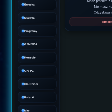
Masz problem z
Erotyka
Nie masz k
Odzyskiwani
Muzyka
admin@d
Programy
GSM/PDA
Konsole
Gry PC
Dla Dzieci
Książki
Mac