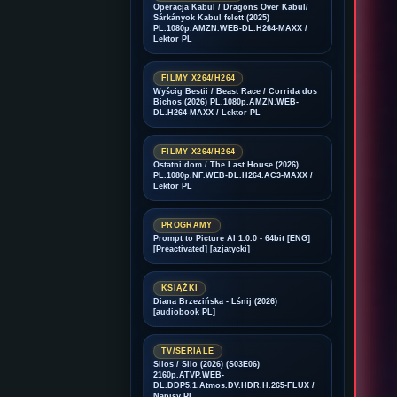
Operacja Kabul / Dragons Over Kabul/
Sárkányok Kabul felett (2025)
PL.1080p.AMZN.WEB-DL.H264-MAXX /
Lektor PL
FILMY X264/H264
Wyścig Bestii / Beast Race / Corrida dos
Bichos (2026) PL.1080p.AMZN.WEB-
DL.H264-MAXX / Lektor PL
FILMY X264/H264
Ostatni dom / The Last House (2026)
PL.1080p.NF.WEB-DL.H264.AC3-MAXX /
Lektor PL
PROGRAMY
Prompt to Picture AI 1.0.0 - 64bit [ENG]
[Preactivated] [azjatycki]
KSIĄŻKI
Diana Brzezińska - Lśnij (2026)
[audiobook PL]
TV/SERIALE
Silos / Silo (2026) (S03E06)
2160p.ATVP.WEB-
DL.DDP5.1.Atmos.DV.HDR.H.265-FLUX /
Napisy PL