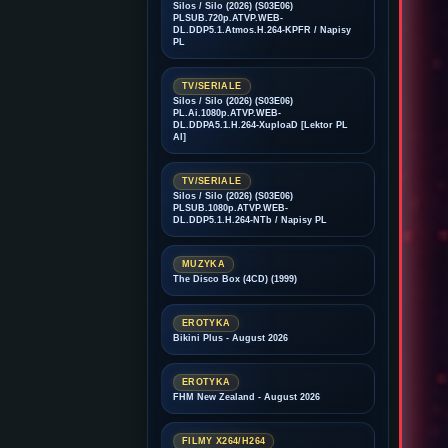
Silos / Silo (2026) (S03E06)
PLSUB.720p.ATVP.WEB-
DL.DDP5.1.Atmos.H.264-KPFR / Napisy
PL
TV/SERIALE
Silos / Silo (2026) (S03E06)
PL.Ai.1080p.ATVP.WEB-
DL.DDPA5.1.H.264-XuploaD [Lektor PL
AI]
TV/SERIALE
Silos / Silo (2026) (S03E06)
PLSUB.1080p.ATVP.WEB-
DL.DDP5.1.H.264-NTb / Napisy PL
MUZYKA
The Disco Box (4CD) (1999)
EROTYKA
Bikini Plus - August 2026
EROTYKA
FHM New Zealand - August 2026
FILMY X264/H264