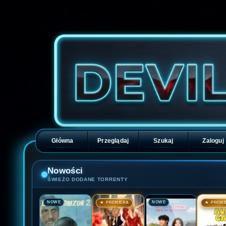
Główna
Przeglądaj
Szukaj
Zaloguj
Nowości
ŚWIEŻO DODANE TORRENTY
🎬
🎬
🎬
🎬
NOWE
NOWE
★ PREMIERA
★ PREMI