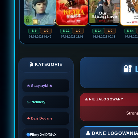
S 9
L 0
S 12
L 0
S 14
L 0
S 64
08.08.2026 01:45
07.08.2026 18:01
08.08.2026 00:33
07.08.202
🎬 KATEGORIE
🔐
🔥 Statystyki 🔥
⚠️ NIE ZALOGOWANY
✨ Premiery
Stron
🔥 Dziś Dodane
👤 DANE LOGOWANI
Filmy XviD/DivX