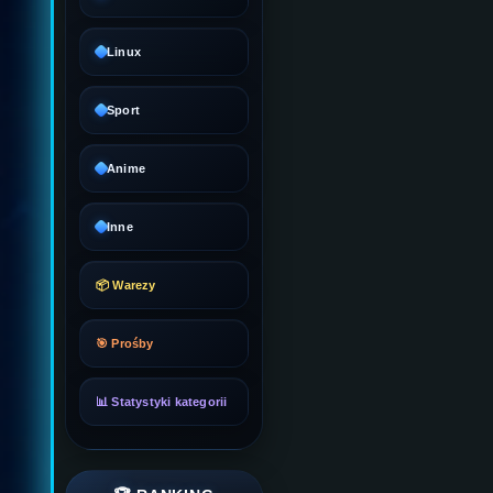
Linux
Sport
Anime
Inne
📦 Warezy
🎯 Prośby
📊 Statystyki kategorii