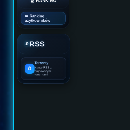
🏆 RANKING
👑 Ranking
użytkowników
RSS
📡
Torrenty
🧲
Kanał RSS z
najnowszymi
torrentami