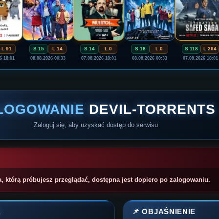
L 91
S 15
L 14
S 14
L 0
S 18
L 0
S 118
L 264
6 18:01
08.08.2026 00:33
07.08.2026 18:01
08.08.2026 00:33
07.08.2026 18:01
LOGOWANIE
DEVIL-TORRENTS
Zaloguj się, aby uzyskać dostęp do serwisu
a, którą próbujesz przeglądać, dostępna jest dopiero po zalogowaniu.
A
📌 OBJAŚNIENIE