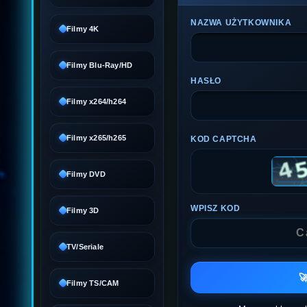
NAZWA UŻYTKOWNIKA
Filmy 4K
Filmy Blu-Ray/HD
HASŁO
Filmy x264/h264
Filmy x265/h265
KOD CAPTCHA
Filmy DVD
WPISZ KOD
Filmy 3D
TV/Seriale

Filmy TS/CAM