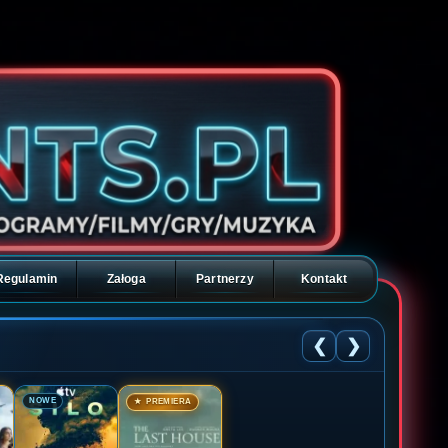
Regulamin
Załoga
Partnerzy
Kontakt
❮
❯
🎬
🎬
NOWE
★ PREMIERA