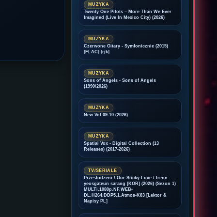
MUZYKA
Twenty One Pilots – More Than We Ever
Imagined (Live In Mexico City) (2026)
MUZYKA
Czerwone Gitary - Symfonicznie (2015)
[FLAC] [rjk]
MUZYKA
Sons of Angels - Sons of Angels
(1990/2026)
MUZYKA
New Vol.09-10 (2026)
MUZYKA
Spatial Vox - Digital Collection (13
Releases) (2017-2026)
TV/SERIALE
Przesłodzeni / Our Sticky Love / Ireon
yeosgateun sarang [KOR] (2026) (Sezon 1)
MULTi.1080p.NF.WEB-
DL.H264.DDP5.1.Atmos-K83 [Lektor &
Napisy PL]