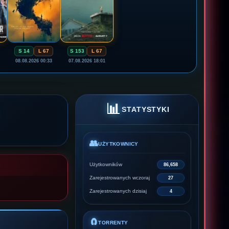
S 14
L 67
S 153
L 67
08.08.2026 00:33
07.08.2026 18:01
📊
STATYSTYKI
👥
UŻYTKOWNICY
Użytkowników
86,658
Zarejestrowanych wczoraj
27
Zarejestrowanych dzisiaj
4
🧲
TORRENTY