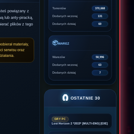
Torrentów
370,668
esteś powiązany z
Dodanych wczoraj
131
ą lub anty-piracką,
ierać plików z tego
Dodanych dzisiaj
60
📦
WAREZ
pobierał materiały,
ci serwisu oraz
ziałania.
Warezów
58,996
Dodanych wczoraj
63
Dodanych dzisiaj
7
🧲
OSTATNIE 30
GRY PC
Lost Horizon 2 *2015* [MULTI-ENG] [EXE]