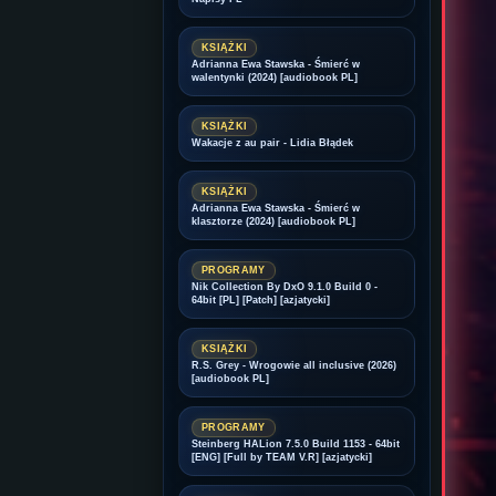
KSIĄŻKI
Adrianna Ewa Stawska - Śmierć w
walentynki (2024) [audiobook PL]
KSIĄŻKI
Wakacje z au pair - Lidia Błądek
KSIĄŻKI
Adrianna Ewa Stawska - Śmierć w
klasztorze (2024) [audiobook PL]
PROGRAMY
Nik Collection By DxO 9.1.0 Build 0 -
64bit [PL] [Patch] [azjatycki]
KSIĄŻKI
R.S. Grey - Wrogowie all inclusive (2026)
[audiobook PL]
PROGRAMY
Steinberg HALion 7.5.0 Build 1153 - 64bit
[ENG] [Full by TEAM V.R] [azjatycki]