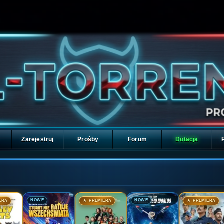
Zarejestruj
Prośby
Forum
Dotacja
🎬
🎬
🎬
🎬
NOWE
NOWE
ERA
★ PREMIERA
★ PREMIERA