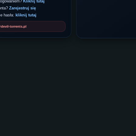
 logowaniem?
Kliknij tutaj
onta?
Zarejestruj się
e hasła:
kliknij tutaj
evil-torrents.pl