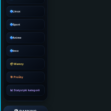
Linux
Sport
Anime
Inne
📦 Warezy
🎯 Prośby
📊 Statystyki kategorii