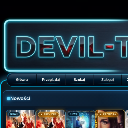
Główna
Przeglądaj
Szukaj
Zaloguj
Nowości
🎬
🎬
🎬
🎬
NOWE
NOWE
★ PREMIERA
★ PREMIERA