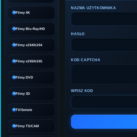
NAZWA UŻYTKOWNIKA
Filmy 4K
Filmy Blu-Ray/HD
HASŁO
Filmy x264/h264
KOD CAPTCHA
Filmy x265/h265
Filmy DVD
WPISZ KOD
Filmy 3D
TV/Seriale
Filmy TS/CAM