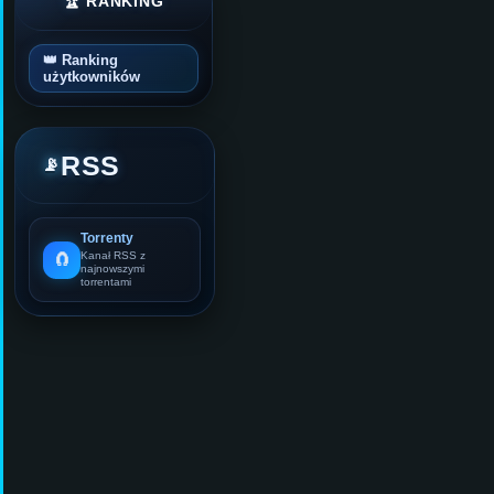
🏆 RANKING
👑 Ranking
użytkowników
RSS
📡
Torrenty
🧲
Kanał RSS z
najnowszymi
torrentami