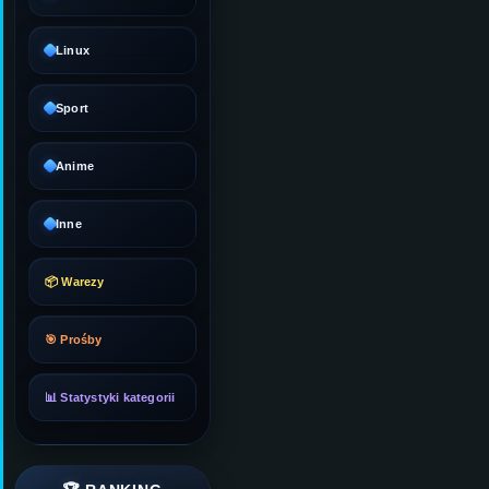
Linux
Sport
Anime
Inne
📦 Warezy
🎯 Prośby
📊 Statystyki kategorii