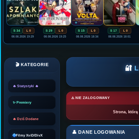
S 34
L 0
S 29
L 0
S 15
L 0
S 17
L 0
08.08.2026 19:29
08.08.2026 19:25
08.08.2026 18:34
08.08.2026 18:01
🎬 KATEGORIE
🔐
🔥 Statystyki 🔥
⚠️ NIE ZALOGOWANY
✨ Premiery
Strona, którą
🔥 Dziś Dodane
👤 DANE LOGOWANIA
Filmy XviD/DivX