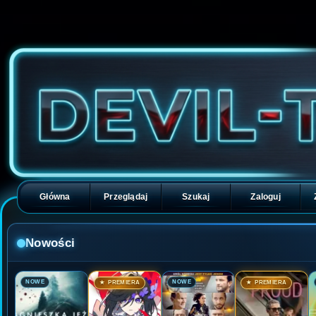
Główna
Przeglądaj
Szukaj
Zaloguj
Nowości
🎬
🎬
🎬
🎬
NOWE
NOWE
★ PREMIERA
★ PREMIERA