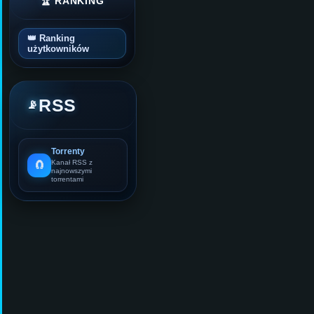
🏆 RANKING
👑 Ranking
użytkowników
RSS
📡
Torrenty
🧲
Kanał RSS z
najnowszymi
torrentami