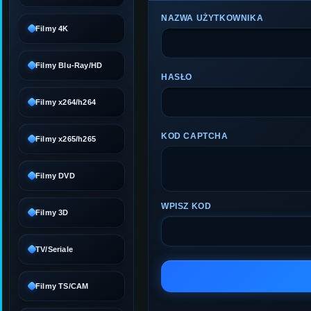
NAZWA UŻYTKOWNIKA
Filmy 4K
Filmy Blu-Ray/HD
HASŁO
Filmy x264/h264
KOD CAPTCHA
Filmy x265/h265
Filmy DVD
WPISZ KOD
Filmy 3D
TV/Seriale
Filmy TS/CAM