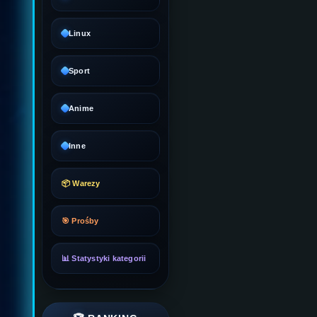
Linux
Sport
Anime
Inne
📦 Warezy
🎯 Prośby
📊 Statystyki kategorii