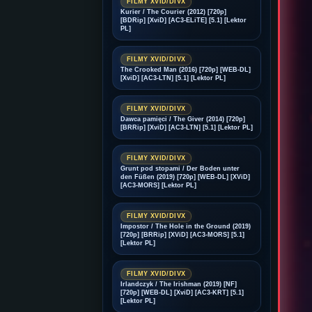
FILMY XVID/DIVX
Kurier / The Courier (2012) [720p]
[BDRip] [XviD] [AC3-ELiTE] [5.1] [Lektor
PL]
FILMY XVID/DIVX
The Crooked Man (2016) [720p] [WEB-DL]
[XviD] [AC3-LTN] [5.1] [Lektor PL]
FILMY XVID/DIVX
Dawca pamięci / The Giver (2014) [720p]
[BRRip] [XviD] [AC3-LTN] [5.1] [Lektor PL]
FILMY XVID/DIVX
Grunt pod stopami / Der Boden unter
den Füßen (2019) [720p] [WEB-DL] [XViD]
[AC3-MORS] [Lektor PL]
FILMY XVID/DIVX
Impostor / The Hole in the Ground (2019)
[720p] [BRRip] [XViD] [AC3-MORS] [5.1]
[Lektor PL]
FILMY XVID/DIVX
Irlandczyk / The Irishman (2019) [NF]
[720p] [WEB-DL] [XviD] [AC3-KRT] [5.1]
[Lektor PL]