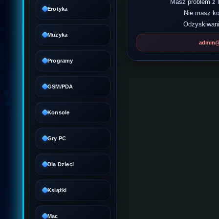
Masz problem z
Erotyka
Nie masz k
Odzyskiwani
Muzyka
admin@d
Programy
GSM/PDA
Konsole
Gry PC
Dla Dzieci
Książki
Mac