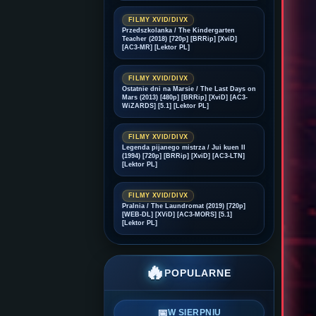
FILMY XVID/DIVX
Przedszkolanka / The Kindergarten
Teacher (2018) [720p] [BRRip] [XviD]
[AC3-MR] [Lektor PL]
FILMY XVID/DIVX
Ostatnie dni na Marsie / The Last Days on
Mars (2013) [480p] [BRRip] [XviD] [AC3-
WiZARDS] [5.1] [Lektor PL]
FILMY XVID/DIVX
Legenda pijanego mistrza / Jui kuen II
(1994) [720p] [BRRip] [XviD] [AC3-LTN]
[Lektor PL]
FILMY XVID/DIVX
Pralnia / The Laundromat (2019) [720p]
[WEB-DL] [XViD] [AC3-MORS] [5.1]
[Lektor PL]
🔥
POPULARNE
📅
W SIERPNIU