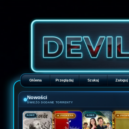
Główna
Przeglądaj
Szukaj
Zaloguj
Nowości
ŚWIEŻO DODANE TORRENTY
🎬
🎬
🎬
🎬
NOWE
NOWE
★ PREMIERA
★ PREMI