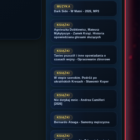
MUZYKA
Dark Side - W Matni - 2026, MP3
KSIĄŻKI
Agnieszka Dobkiewicz, Mateusz
Mykytyszyn - Zamek Książ. Historia
opowiedziana głosami służących
KSIĄŻKI
Taniec pszczół i inne opowiadania o
czasach wojny - Opracowanie zbiorowe
KSIĄŻKI
W stepie szerokim. Podróż po
ukraińskich Kresach - Sławomir Koper
KSIĄŻKI
Nie dotykaj mnie - Andrea Camilleri
[2026]
KSIĄŻKI
Bernardo Atxaga - Samotny mężczyzna
KSIĄŻKI