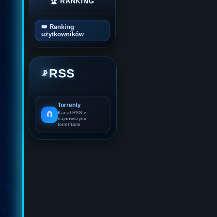
🏆 RANKING
👑 Ranking
użytkowników
RSS
📡
Torrenty
🧲
Kanał RSS z
najnowszymi
torrentami