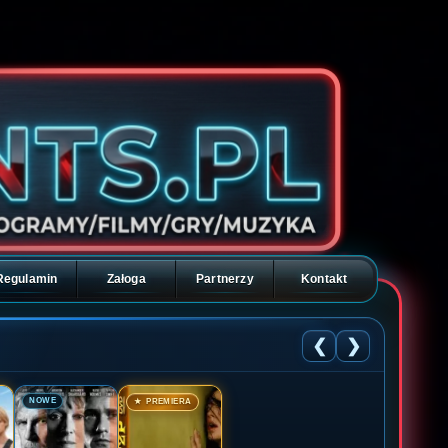
Regulamin
Załoga
Partnerzy
Kontakt
❮
❯
🎬
🎬
NOWE
★ PREMIERA