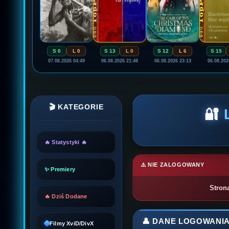
S 0
L 0
S 13
L 0
S 12
L 6
S 15
07.08.2026 04:49
06.08.2026 21:48
06.08.2026 23:13
06.08.202
🎬 KATEGORIE
🔐
🔥 Statystyki 🔥
⚠️ NIE ZALOGOWANY
✨ Premiery
Stron
🔥 Dziś Dodane
👤 DANE LOGOWANI
Filmy XviD/DivX