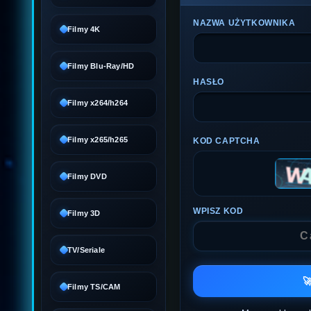
NAZWA UŻYTKOWNIKA
Filmy 4K
Filmy Blu-Ray/HD
HASŁO
Filmy x264/h264
Filmy x265/h265
KOD CAPTCHA
Filmy DVD
WPISZ KOD
Filmy 3D
TV/Seriale

Filmy TS/CAM