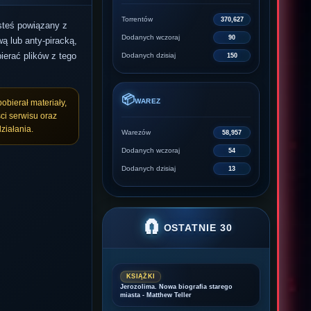
Torrentów
370,627
esteś powiązany z
Dodanych wczoraj
90
ą lub anty-piracką,
ierać plików z tego
Dodanych dzisiaj
150
📦
WAREZ
pobierał materiały,
ci serwisu oraz
ziałania.
Warezów
58,957
Dodanych wczoraj
54
Dodanych dzisiaj
13
🧲
OSTATNIE 30
KSIĄŻKI
Jerozolima. Nowa biografia starego
miasta - Matthew Teller