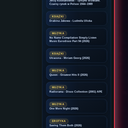
Jerzy Kochanowski - Tylnymi drzwiami.
Czarny rynek w Polsce 1944–1989
KSIĄŻKI
Drabina Jakowa - Ludmiła Ulicka
MUZYKA
No Name Compilation Simply Listen
Music Eurodisco Part 94 (2026)
KSIĄŻKI
Utracona - Miriam Georg [2026]
MUZYKA
Queen - Greatest Hits II (2026)
MUZYKA
Radiorama - Disco Collection (2001) APE
MUZYKA
One More Night (2026)
EROTYKA
Saving Them Both (2026)