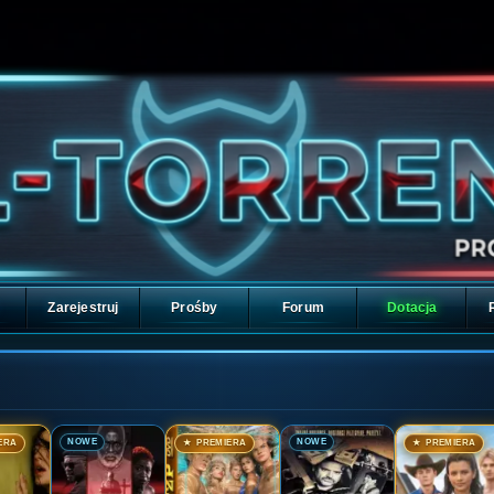
Zarejestruj
Prośby
Forum
Dotacja
🎬
🎬
🎬
🎬
NOWE
NOWE
ERA
★ PREMIERA
★ PREMIERA