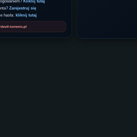
 logowaniem?
Kliknij tutaj
onta?
Zarejestruj się
e hasła:
kliknij tutaj
evil-torrents.pl