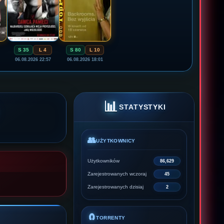
S 35
L 4
S 80
L 10
06.08.2026 22:57
06.08.2026 18:01
📊
STATYSTYKI
👥
UŻYTKOWNICY
Użytkowników
86,629
Zarejestrowanych wczoraj
45
Zarejestrowanych dzisiaj
2
🧲
TORRENTY