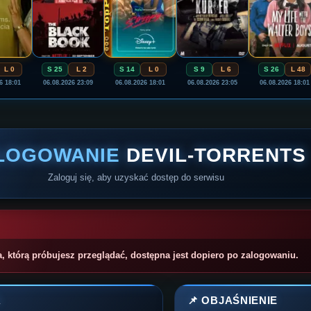
L 0
S 25
L 2
S 14
L 0
S 9
L 6
S 26
L 48
6 18:01
06.08.2026 23:09
06.08.2026 18:01
06.08.2026 23:05
06.08.2026 18:01
LOGOWANIE
DEVIL-TORRENTS
Zaloguj się, aby uzyskać dostęp do serwisu
a, którą próbujesz przeglądać, dostępna jest dopiero po zalogowaniu.
A
📌 OBJAŚNIENIE