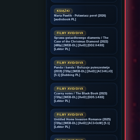
KSIĄŻKI
Marta Pawlik - Poławiacz pereł (2026)
[audiobook PL]
FILMY XVID/DIVX
Sprawa gwiazdkowego diamentu / The
Case of the Christmas Diamond (2022)
[480p] [WEB-DL] [XviD] [DD2.0-K83]
[Lektor PL]
FILMY XVID/DIVX
Panda i banda / Bolszoje puteszestwije
(2019) [720p] [WEB-DL] [XviD] [AC3-KLiO]
[5.1] [Dubbing PL]
FILMY XVID/DIVX
Czarny notes / The Black Book (2023)
[720p] [WEB-DL] [XviD] [DD5.1-K83]
[Lektor PL]
FILMY XVID/DIVX
Untitled Home Invasion Romance (2025)
[720p] [WEB-DL] [XviD] [AC3-OzW] [5.1]
[Lektor PL]