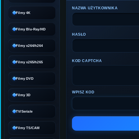
NAZWA UŻYTKOWNIKA
Filmy 4K
Filmy Blu-Ray/HD
HASŁO
Filmy x264/h264
KOD CAPTCHA
Filmy x265/h265
Filmy DVD
WPISZ KOD
Filmy 3D
TV/Seriale
Filmy TS/CAM