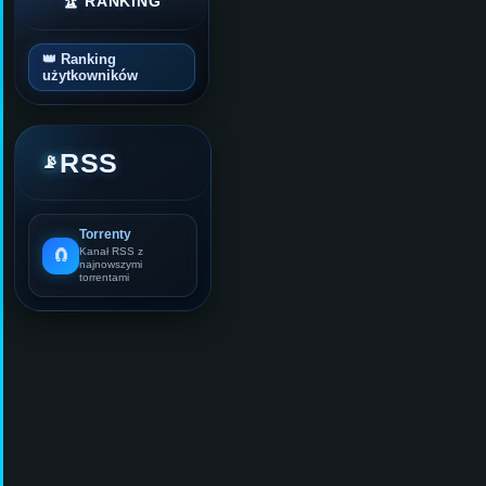
🏆 RANKING
👑 Ranking
użytkowników
RSS
📡
Torrenty
🧲
Kanał RSS z
najnowszymi
torrentami