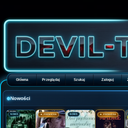
Główna
Przeglądaj
Szukaj
Zaloguj
Nowości
🎬
🎬
🎬
🎬
NOWE
NOWE
★ PREMIERA
★ PREMIERA