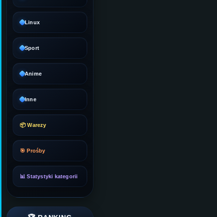
Linux
Sport
Anime
Inne
📦 Warezy
🎯 Prośby
📊 Statystyki kategorii