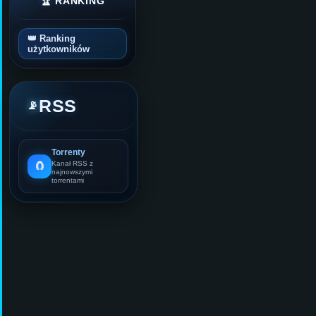
🏆 RANKING
👑 Ranking
użytkowników
RSS
📡
Torrenty
🧲
Kanał RSS z
najnowszymi
torrentami