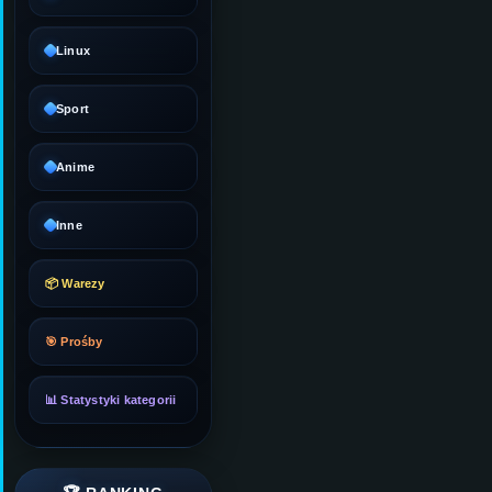
Linux
Sport
Anime
Inne
📦 Warezy
🎯 Prośby
📊 Statystyki kategorii