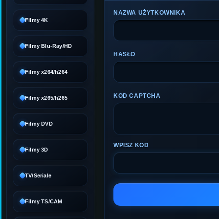
NAZWA UŻYTKOWNIKA
Filmy 4K
Filmy Blu-Ray/HD
HASŁO
Filmy x264/h264
KOD CAPTCHA
Filmy x265/h265
Filmy DVD
WPISZ KOD
Filmy 3D
TV/Seriale
Filmy TS/CAM