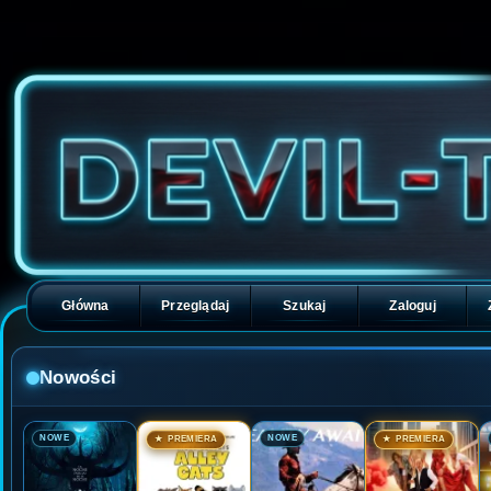
Główna
Przeglądaj
Szukaj
Zaloguj
Nowości
🎬
🎬
🎬
🎬
NOWE
NOWE
★ PREMIERA
★ PREMIERA