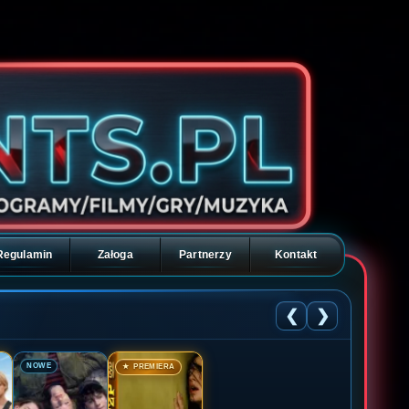
Regulamin
Załoga
Partnerzy
Kontakt
❮
❯
🎬
🎬
NOWE
★ PREMIERA