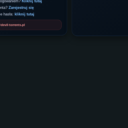
 logowaniem?
Kliknij tutaj
onta?
Zarejestruj się
e hasła:
kliknij tutaj
evil-torrents.pl