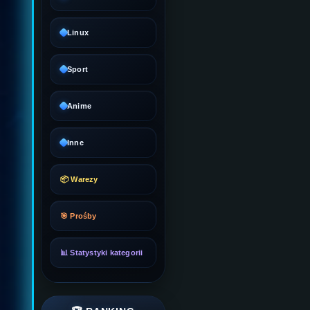
Linux
Sport
Anime
Inne
📦 Warezy
🎯 Prośby
📊 Statystyki kategorii