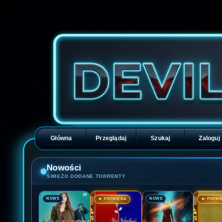
Główna
Przeglądaj
Szukaj
Zaloguj
Nowości
ŚWIEŻO DODANE TORRENTY
🎬
🎬
🎬
🎬
NOWE
NOWE
★ PREMIERA
★ PREMI