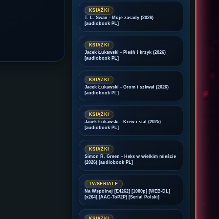
KSIĄŻKI
T. L. Swan - Moje zasady (2026)
[audiobook PL]
KSIĄŻKI
Jacek Łukawski - Pieśń i krzyk (2026)
[audiobook PL]
KSIĄŻKI
Jacek Łukawski - Grom i szkwał (2026)
[audiobook PL]
KSIĄŻKI
Jacek Łukawski - Krew i stal (2025)
[audiobook PL]
KSIĄŻKI
Simon R. Green - Heks w wielkim mieście
(2026) [audiobook PL]
TV/SERIALE
Na Wspólnej [E4262] [1080p] [WEB-DL]
[x264] [AAC-ToP2P] [Serial Polski]
KSIĄŻKI