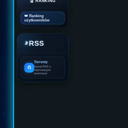
🏆 RANKING
👑 Ranking
użytkowników
RSS
📡
Torrenty
🧲
Kanał RSS z
najnowszymi
torrentami