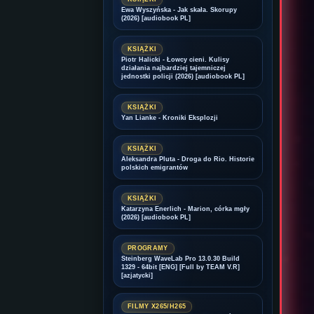
Ewa Wyszyńska - Jak skała. Skorupy
(2026) [audiobook PL]
KSIĄŻKI
Piotr Halicki - Łowcy cieni. Kulisy
działania najbardziej tajemniczej
jednostki policji (2026) [audiobook PL]
KSIĄŻKI
Yan Lianke - Kroniki Eksplozji
KSIĄŻKI
Aleksandra Pluta - Droga do Rio. Historie
polskich emigrantów
KSIĄŻKI
Katarzyna Enerlich - Marion, córka mgły
(2026) [audiobook PL]
PROGRAMY
Steinberg WaveLab Pro 13.0.30 Build
1329 - 64bit [ENG] [Full by TEAM V.R]
[azjatycki]
FILMY X265/H265