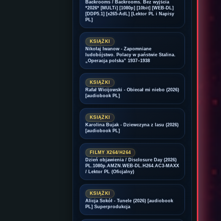
Backrooms / Backrooms. Bez wyjścia
*2026* [MULTi] [1080p] [10bit] [WEB-DL]
[DDP5.1] [x265-AdL] [Lektor PL i Napisy
PL]
KSIĄŻKI
Nikołaj Iwanow - Zapomniane
ludobójstwo. Polacy w państwie Stalina.
„Operacja polska” 1937–1938
KSIĄŻKI
Rafał Wicijowski - Obiecał mi niebo (2026)
[audiobook PL]
KSIĄŻKI
Karolina Bujak - Dziewczyna z lasu (2026)
[audiobook PL]
FILMY X264/H264
Dzień objawienia / Disclosure Day (2026)
PL.1080p.AMZN.WEB-DL.H264.AC3-MAXX
/ Lektor PL (Oficjalny)
KSIĄŻKI
Alicja Sokół - Tunele (2026) [audiobook
PL] Superprodukcja