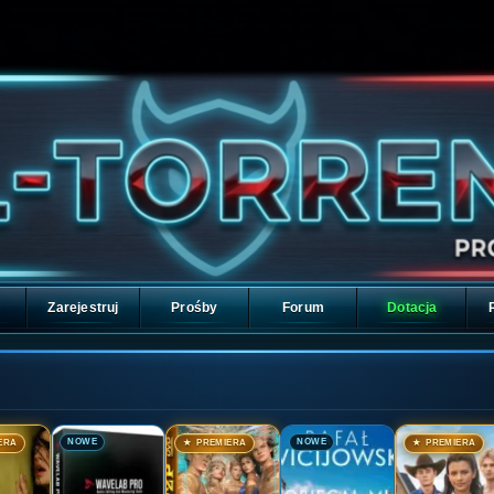
Zarejestruj
Prośby
Forum
Dotacja
🎬
🎬
🎬
🎬
NOWE
NOWE
ERA
★ PREMIERA
★ PREMIERA