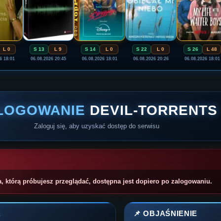
L 0
S 13
L 9
S 14
L 0
S 22
L 0
S 26
L 48
6 18:01
06.08.2026 20:45
06.08.2026 18:01
06.08.2026 20:26
06.08.2026 18:01
LOGOWANIE
DEVIL-TORRENTS
Zaloguj się, aby uzyskać dostęp do serwisu
a, którą próbujesz przeglądać, dostępna jest dopiero po zalogowaniu.
A
📌 OBJAŚNIENIE