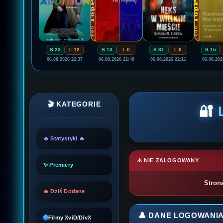
S 23
L 12
S 13
L 0
S 31
L 0
S 15
06.08.2026 22:37
06.08.2026 21:48
06.08.2026 22:11
06.08.202
🎬 KATEGORIE
🔐
🔥 Statystyki 🔥
⚠️ NIE ZALOGOWANY
✨ Premiery
Stron
🔥 Dziś Dodane
👤 DANE LOGOWANI
Filmy XviD/DivX