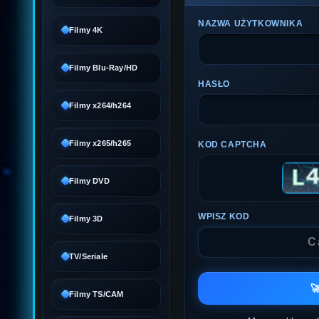
NAZWA UŻYTKOWNIKA
Filmy 4K
Filmy Blu-Ray/HD
HASŁO
Filmy x264/h264
Filmy x265/h265
KOD CAPTCHA
Filmy DVD
WPISZ KOD
Filmy 3D
TV/Seriale

Filmy TS/CAM