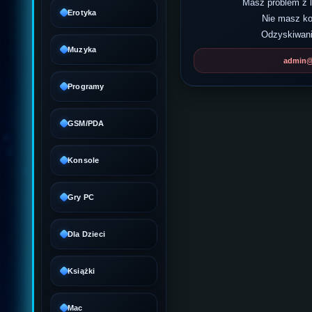
Masz problem z
Erotyka
Nie masz k
Odzyskiwani
Muzyka
admin@d
Programy
GSM/PDA
Konsole
Gry PC
Dla Dzieci
Książki
Mac