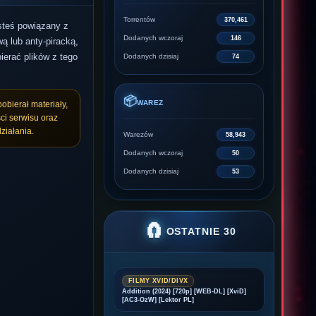
Torrentów
370,461
esteś powiązany z
Dodanych wczoraj
146
ą lub anty-piracką,
ierać plików z tego
Dodanych dzisiaj
74
📦
WAREZ
pobierał materiały,
ci serwisu oraz
ziałania.
Warezów
58,943
Dodanych wczoraj
50
Dodanych dzisiaj
53
🧲
OSTATNIE 30
FILMY XVID/DIVX
Addition (2024) [720p] [WEB-DL] [XviD]
[AC3-OzW] [Lektor PL]