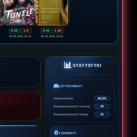
S 26
L 0
S 94
L 30
06.08.2026 20:10
06.08.2026 18:01
📊
STATYSTYKI
👥
UŻYTKOWNICY
Użytkowników
86,623
Zarejestrowanych wczoraj
50
Zarejestrowanych dzisiaj
41
🧲
TORRENTY