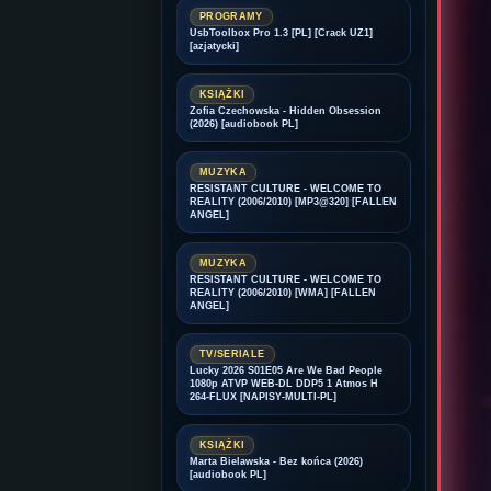
PROGRAMY
UsbToolbox Pro 1.3 [PL] [Crack UZ1]
[azjatycki]
KSIĄŻKI
Zofia Czechowska - Hidden Obsession
(2026) [audiobook PL]
MUZYKA
RESISTANT CULTURE - WELCOME TO
REALITY (2006/2010) [MP3@320] [FALLEN
ANGEL]
MUZYKA
RESISTANT CULTURE - WELCOME TO
REALITY (2006/2010) [WMA] [FALLEN
ANGEL]
TV/SERIALE
Lucky 2026 S01E05 Are We Bad People
1080p ATVP WEB-DL DDP5 1 Atmos H
264-FLUX [NAPISY-MULTI-PL]
KSIĄŻKI
Marta Bielawska - Bez końca (2026)
[audiobook PL]