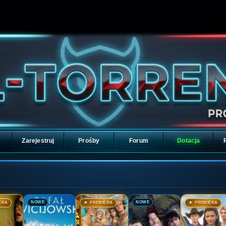
Zarejestruj
Prośby
Forum
Dotacja
🎬
🎬
🎬
🎬
NOWE
NOWE
ERA
★ PREMIERA
★ PREMIERA