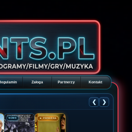
Regulamin
Załoga
Partnerzy
Kontakt
❮
❯
🎬
🎬
NOWE
★ PREMIERA