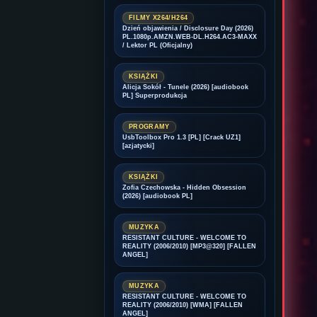
FILMY X264/H264
Dzień objawienia / Disclosure Day (2026)
PL.1080p.AMZN.WEB-DL.H264.AC3-MAXX
/ Lektor PL (Oficjalny)
KSIĄŻKI
Alicja Sokół - Tunele (2026) [audiobook
PL] Superprodukcja
PROGRAMY
UsbToolbox Pro 1.3 [PL] [Crack UZ1]
[azjatycki]
KSIĄŻKI
Zofia Czechowska - Hidden Obsession
(2026) [audiobook PL]
MUZYKA
RESISTANT CULTURE - WELCOME TO
REALITY (2006/2010) [MP3@320] [FALLEN
ANGEL]
MUZYKA
RESISTANT CULTURE - WELCOME TO
REALITY (2006/2010) [WMA] [FALLEN
ANGEL]