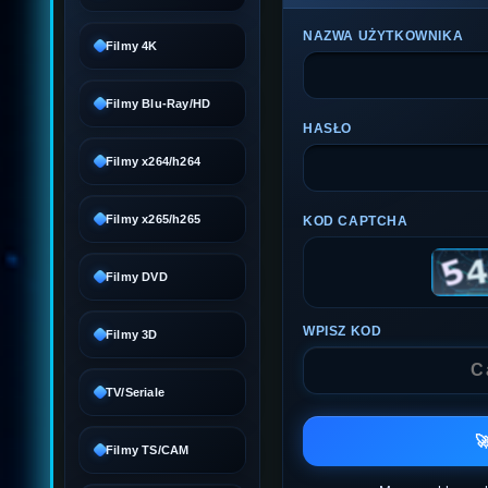
NAZWA UŻYTKOWNIKA
Filmy 4K
Filmy Blu-Ray/HD
HASŁO
Filmy x264/h264
Filmy x265/h265
KOD CAPTCHA
Filmy DVD
WPISZ KOD
Filmy 3D
TV/Seriale

Filmy TS/CAM