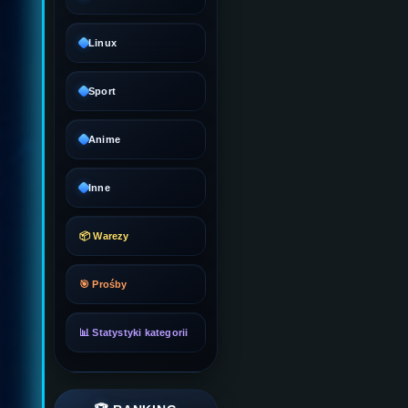
Linux
Sport
Anime
Inne
📦 Warezy
🎯 Prośby
📊 Statystyki kategorii