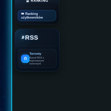
🏆 RANKING
👑 Ranking
użytkowników
RSS
📡
Torrenty
🧲
Kanał RSS z
najnowszymi
torrentami