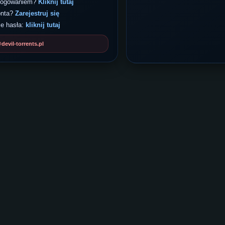
 logowaniem?
Kliknij tutaj
onta?
Zarejestruj się
e hasła:
kliknij tutaj
evil-torrents.pl