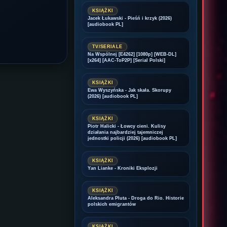
KSIĄŻKI
Jacek Łukawski - Pieśń i krzyk (2026)
[audiobook PL]
TV/SERIALE
Na Wspólnej [E4262] [1080p] [WEB-DL]
[x264] [AAC-ToP2P] [Serial Polski]
KSIĄŻKI
Ewa Wyszyńska - Jak skała. Skorupy
(2026) [audiobook PL]
KSIĄŻKI
Piotr Halicki - Łowcy cieni. Kulisy
działania najbardziej tajemniczej
jednostki policji (2026) [audiobook PL]
KSIĄŻKI
Yan Lianke - Kroniki Eksplozji
KSIĄŻKI
Aleksandra Pluta - Droga do Rio. Historie
polskich emigrantów
KSIĄŻKI