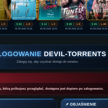
L 0
S 22
L 0
S 14
L 0
S 26
L 0
S 26
L 48
6 18:01
06.08.2026 20:26
06.08.2026 18:01
06.08.2026 20:10
06.08.2026 18:01
LOGOWANIE
DEVIL-TORRENTS
Zaloguj się, aby uzyskać dostęp do serwisu
a, którą próbujesz przeglądać, dostępna jest dopiero po zalogowaniu.
A
📌 OBJAŚNIENIE