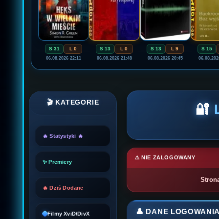
S 31
L 0
S 13
L 0
S 13
L 9
S 15
06.08.2026 22:11
06.08.2026 21:48
06.08.2026 20:45
06.08.202
🎬 KATEGORIE
🔐
🔥 Statystyki 🔥
⚠️ NIE ZALOGOWANY
✨ Premiery
Stron
🔥 Dziś Dodane
👤 DANE LOGOWANI
Filmy XviD/DivX