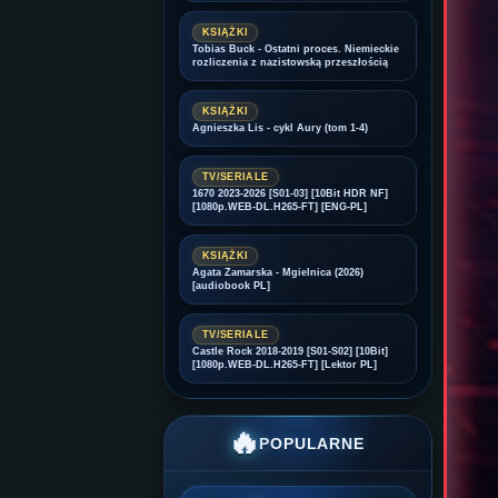
KSIĄŻKI
Tobias Buck - Ostatni proces. Niemieckie
rozliczenia z nazistowską przeszłością
KSIĄŻKI
Agnieszka Lis - cykl Aury (tom 1-4)
TV/SERIALE
1670 2023-2026 [S01-03] [10Bit HDR NF]
[1080p.WEB-DL.H265-FT] [ENG-PL]
KSIĄŻKI
Agata Zamarska - Mgielnica (2026)
[audiobook PL]
TV/SERIALE
Castle Rock 2018-2019 [S01-S02] [10Bit]
[1080p.WEB-DL.H265-FT] [Lektor PL]
🔥
POPULARNE