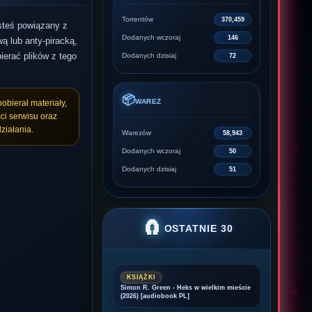
Torrentów
370,459
esteś powiązany z
Dodanych wczoraj
146
ą lub anty-piracką,
ierać plików z tego
Dodanych dzisiaj
72
📦
WAREZ
pobierał materiały,
ci serwisu oraz
ziałania.
Warezów
58,943
Dodanych wczoraj
50
Dodanych dzisiaj
51
🧲
OSTATNIE 30
KSIĄŻKI
Simon R. Green - Heks w wielkim mieście
(2026) [audiobook PL]