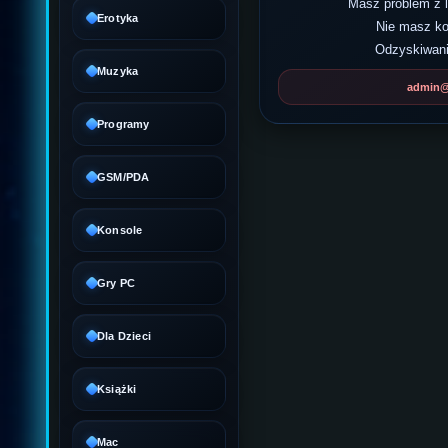
Masz problem z
Erotyka
Nie masz k
Odzyskiwani
Muzyka
admin@d
Programy
GSM/PDA
Konsole
Gry PC
Dla Dzieci
Książki
Mac