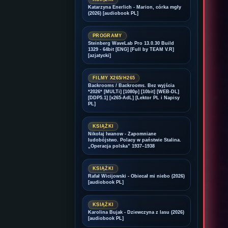
Katarzyna Enerlich - Marion, córka mgły
(2026) [audiobook PL]
PROGRAMY
Steinberg WaveLab Pro 13.0.30 Build
1329 - 64bit [ENG] [Full by TEAM V.R]
[azjatycki]
FILMY X265/H265
Backrooms / Backrooms. Bez wyjścia
*2026* [MULTi] [1080p] [10bit] [WEB-DL]
[DDP5.1] [x265-AdL] [Lektor PL i Napisy
PL]
KSIĄŻKI
Nikołaj Iwanow - Zapomniane
ludobójstwo. Polacy w państwie Stalina.
„Operacja polska” 1937–1938
KSIĄŻKI
Rafał Wicijowski - Obiecał mi niebo (2026)
[audiobook PL]
KSIĄŻKI
Karolina Bujak - Dziewczyna z lasu (2026)
[audiobook PL]