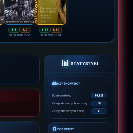
S 3
L 0
S 94
L 30
06.08.2026 19:54
06.08.2026 18:01
📊
STATYSTYKI
👥
UŻYTKOWNICY
Użytkowników
86,623
Zarejestrowanych wczoraj
50
Zarejestrowanych dzisiaj
41
🧲
TORRENTY