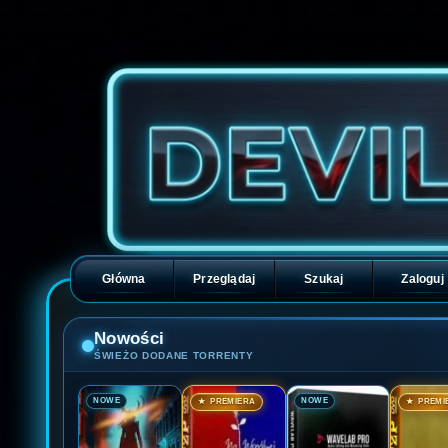
Główna
Przeglądaj
Szukaj
Zaloguj
Nowości
ŚWIEŻO DODANE TORRENTY
🎬
🎬
🎬
🎬
NOWE
NOWE
★ PREMIERA
★ PREMI