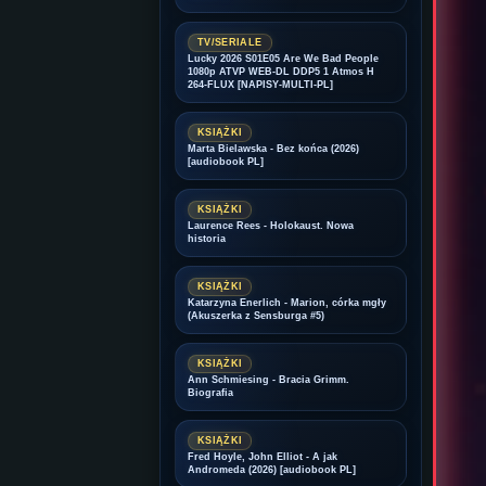
TV/SERIALE
Lucky 2026 S01E05 Are We Bad People
1080p ATVP WEB-DL DDP5 1 Atmos H
264-FLUX [NAPISY-MULTI-PL]
KSIĄŻKI
Marta Bielawska - Bez końca (2026)
[audiobook PL]
KSIĄŻKI
Laurence Rees - Holokaust. Nowa
historia
KSIĄŻKI
Katarzyna Enerlich - Marion, córka mgły
(Akuszerka z Sensburga #5)
KSIĄŻKI
Ann Schmiesing - Bracia Grimm.
Biografia
KSIĄŻKI
Fred Hoyle, John Elliot - A jak
Andromeda (2026) [audiobook PL]