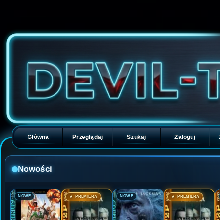
Główna
Przeglądaj
Szukaj
Zaloguj
Nowości
🎬
🎬
🎬
🎬
NOWE
NOWE
★ PREMIERA
★ PREMIERA