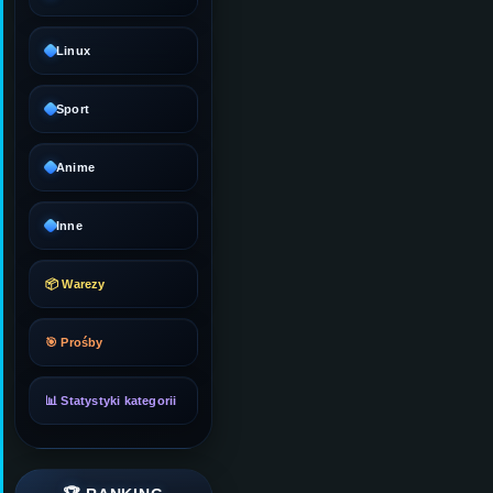
Linux
Sport
Anime
Inne
📦 Warezy
🎯 Prośby
📊 Statystyki kategorii