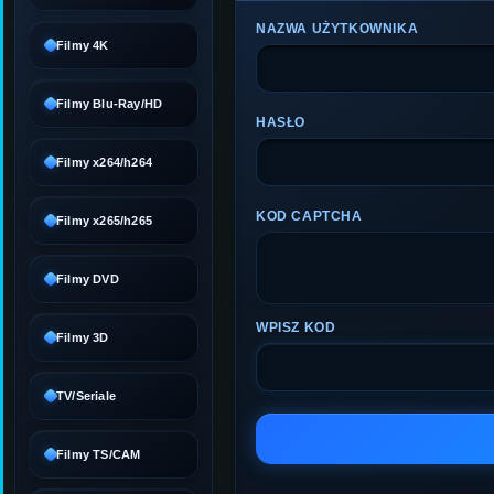
NAZWA UŻYTKOWNIKA
Filmy 4K
Filmy Blu-Ray/HD
HASŁO
Filmy x264/h264
KOD CAPTCHA
Filmy x265/h265
Filmy DVD
WPISZ KOD
Filmy 3D
TV/Seriale
Filmy TS/CAM