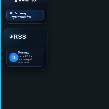
🏆 RANKING
👑 Ranking
użytkowników
RSS
📡
Torrenty
🧲
Kanał RSS z
najnowszymi
torrentami