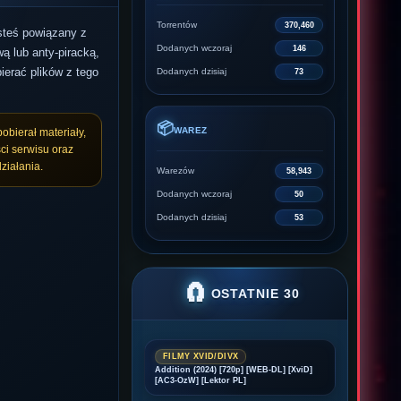
Torrentów
370,460
esteś powiązany z
Dodanych wczoraj
146
ą lub anty-piracką,
ierać plików z tego
Dodanych dzisiaj
73
📦
WAREZ
pobierał materiały,
ci serwisu oraz
ziałania.
Warezów
58,943
Dodanych wczoraj
50
Dodanych dzisiaj
53
🧲
OSTATNIE 30
FILMY XVID/DIVX
Addition (2024) [720p] [WEB-DL] [XviD]
[AC3-OzW] [Lektor PL]