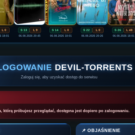
L 0
S 13
L 9
S 14
L 0
S 22
L 0
S 26
L 48
6 18:01
06.08.2026 20:45
06.08.2026 18:01
06.08.2026 20:26
06.08.2026 18:01
LOGOWANIE
DEVIL-TORRENTS
Zaloguj się, aby uzyskać dostęp do serwisu
a, którą próbujesz przeglądać, dostępna jest dopiero po zalogowaniu.
A
📌 OBJAŚNIENIE