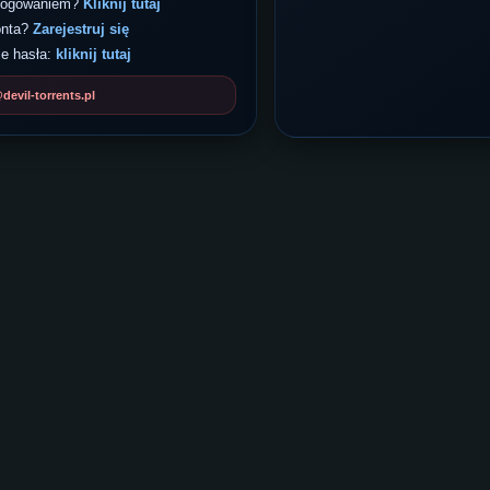
 logowaniem?
Kliknij tutaj
onta?
Zarejestruj się
e hasła:
kliknij tutaj
evil-torrents.pl