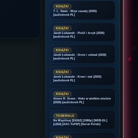
KSIĄŻKI
T. L. Swan - Moje zasady (2026)
[audiobook PL]
KSIĄŻKI
Jacek Łukawski - Pieśń i krzyk (2026)
[audiobook PL]
KSIĄŻKI
Jacek Łukawski - Grom i szkwał (2026)
[audiobook PL]
KSIĄŻKI
Jacek Łukawski - Krew i stal (2025)
[audiobook PL]
KSIĄŻKI
Simon R. Green - Heks w wielkim mieście
(2026) [audiobook PL]
TV/SERIALE
Na Wspólnej [E4262] [1080p] [WEB-DL]
[x264] [AAC-ToP2P] [Serial Polski]
KSIĄŻKI