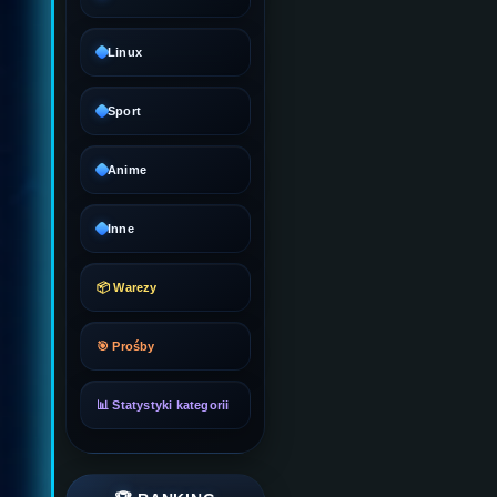
Linux
Sport
Anime
Inne
📦 Warezy
🎯 Prośby
📊 Statystyki kategorii