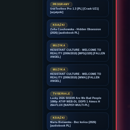
PROGRAMY
UsbToolbox Pro 1.3 [PL] [Crack UZ1]
[azjatycki]
KSIĄŻKI
Zofia Czechowska - Hidden Obsession
(2026) [audiobook PL]
MUZYKA
RESISTANT CULTURE - WELCOME TO
REALITY (2006/2010) [MP3@320] [FALLEN
ANGEL]
MUZYKA
RESISTANT CULTURE - WELCOME TO
REALITY (2006/2010) [WMA] [FALLEN
ANGEL]
TV/SERIALE
Lucky 2026 S01E05 Are We Bad People
1080p ATVP WEB-DL DDP5 1 Atmos H
264-FLUX [NAPISY-MULTI-PL]
KSIĄŻKI
Marta Bielawska - Bez końca (2026)
[audiobook PL]