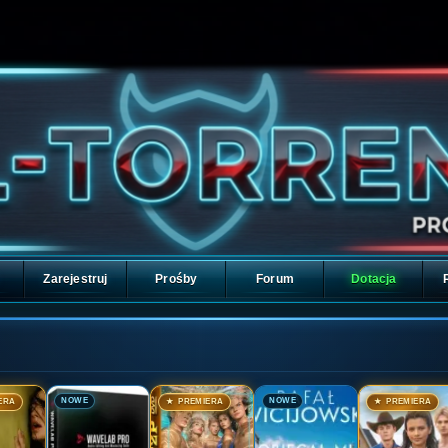
Zarejestruj
Prośby
Forum
Dotacja
🎬
🎬
🎬
🎬
NOWE
NOWE
ERA
★ PREMIERA
★ PREMIERA