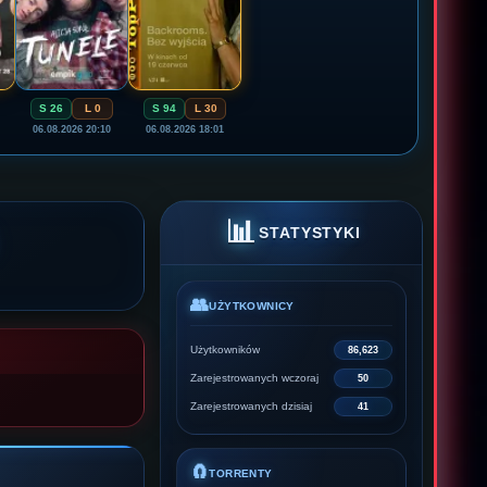
S 26
L 0
S 94
L 30
06.08.2026 20:10
06.08.2026 18:01
📊
STATYSTYKI
👥
UŻYTKOWNICY
Użytkowników
86,623
Zarejestrowanych wczoraj
50
Zarejestrowanych dzisiaj
41
🧲
TORRENTY