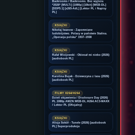
Backrooms / Backrooms. Bez wyjścia
*2026* [MULTi] [1080p] [10bit] [WEB-DL]
[DDP5.1] [x265-AdL] [Lektor PL i Napisy
PL]
KSIĄŻKI
Nikołaj Iwanow - Zapomniane
ludobójstwo. Polacy w państwie Stalina.
„Operacja polska” 1937–1938
KSIĄŻKI
Rafał Wicijowski - Obiecał mi niebo (2026)
[audiobook PL]
KSIĄŻKI
Karolina Bujak - Dziewczyna z lasu (2026)
[audiobook PL]
FILMY X264/H264
Dzień objawienia / Disclosure Day (2026)
PL.1080p.AMZN.WEB-DL.H264.AC3-MAXX
/ Lektor PL (Oficjalny)
KSIĄŻKI
Alicja Sokół - Tunele (2026) [audiobook
PL] Superprodukcja