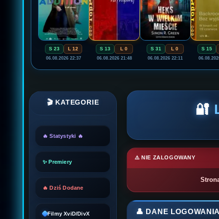
S 23
L 12
S 13
L 0
S 31
L 0
S 15
06.08.2026 22:37
06.08.2026 21:48
06.08.2026 22:11
06.08.202
🎬 KATEGORIE
🔐
🔥 Statystyki 🔥
⚠️ NIE ZALOGOWANY
✨ Premiery
Stron
🔥 Dziś Dodane
👤 DANE LOGOWANI
Filmy XviD/DivX