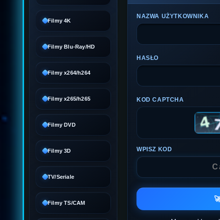
NAZWA UŻYTKOWNIKA
Filmy 4K
Filmy Blu-Ray/HD
HASŁO
Filmy x264/h264
Filmy x265/h265
KOD CAPTCHA
Filmy DVD
WPISZ KOD
Filmy 3D
TV/Seriale

Filmy TS/CAM