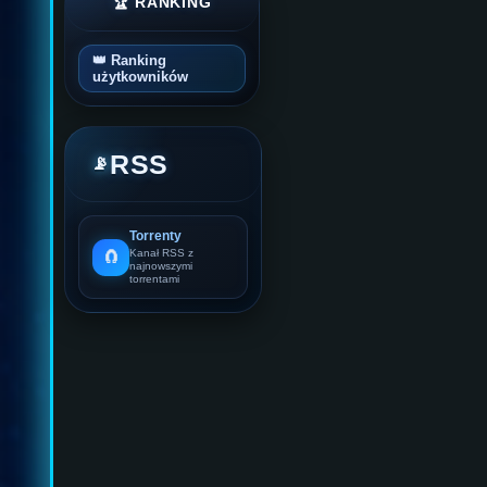
🏆 RANKING
👑 Ranking
użytkowników
RSS
📡
Torrenty
🧲
Kanał RSS z
najnowszymi
torrentami