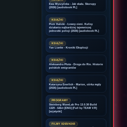
Ewa Wyszyńska - Jak skała. Skorupy
(2026) [audiobook PL]
KSIĄŻKI
Piotr Halicki - Łowcy cieni. Kulisy
działania najbardziej tajemniczej
jednostki policji (2026) [audiobook PL]
KSIĄŻKI
Yan Lianke - Kroniki Eksplozji
KSIĄŻKI
Aleksandra Pluta - Droga do Rio. Historie
polskich emigrantów
KSIĄŻKI
Katarzyna Enerlich - Marion, córka mgły
(2026) [audiobook PL]
PROGRAMY
Steinberg WaveLab Pro 13.0.30 Build
1329 - 64bit [ENG] [Full by TEAM V.R]
[azjatycki]
FILMY X265/H265