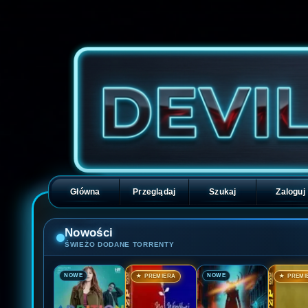
Główna
Przeglądaj
Szukaj
Zaloguj
Nowości
ŚWIEŻO DODANE TORRENTY
🎬
🎬
🎬
🎬
NOWE
NOWE
★ PREMIERA
★ PREMI