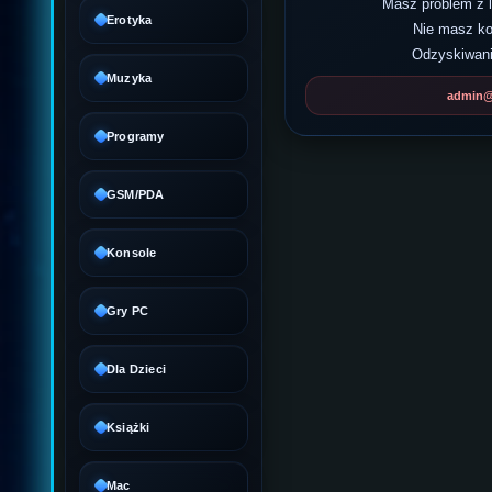
Masz problem z
Erotyka
Nie masz k
Odzyskiwani
Muzyka
admin@d
Programy
GSM/PDA
Konsole
Gry PC
Dla Dzieci
Książki
Mac