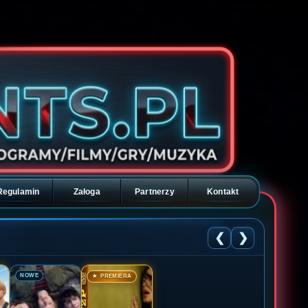
Regulamin
Załoga
Partnerzy
Kontakt
❮
❯
🎬
🎬
NOWE
★ PREMIERA