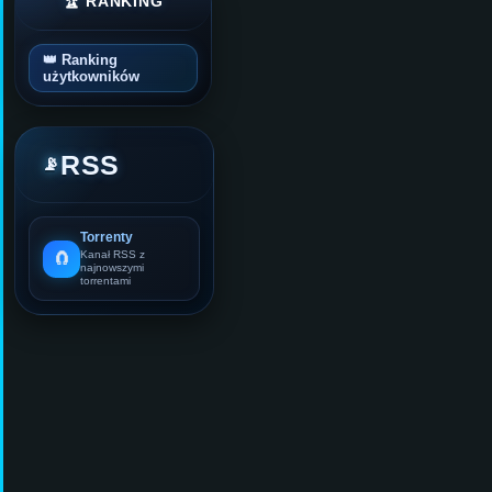
🏆 RANKING
👑 Ranking
użytkowników
RSS
📡
Torrenty
🧲
Kanał RSS z
najnowszymi
torrentami