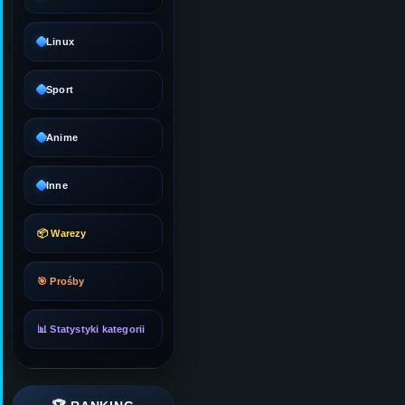
Linux
Sport
Anime
Inne
📦 Warezy
🎯 Prośby
📊 Statystyki kategorii