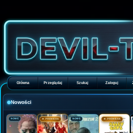
Główna
Przeglądaj
Szukaj
Zaloguj
Nowości
🎬
🎬
🎬
🎬
NOWE
NOWE
★ PREMIERA
★ PREMIERA