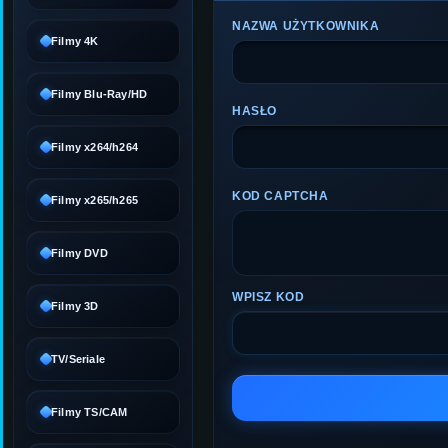
NAZWA UŻYTKOWNIKA
Filmy 4K
Filmy Blu-Ray/HD
HASŁO
Filmy x264/h264
KOD CAPTCHA
Filmy x265/h265
Filmy DVD
WPISZ KOD
Filmy 3D
TV/Seriale
Filmy TS/CAM