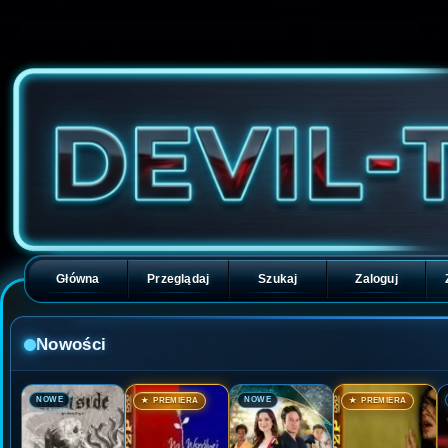
Główna
Przeglądaj
Szukaj
Zaloguj
Nowości
🎬
🎬
🎬
🎬
NOWE
NOWE
★ PREMIERA
★ PREMIERA