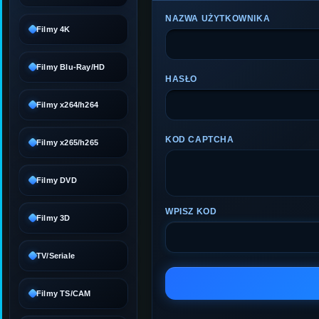
NAZWA UŻYTKOWNIKA
Filmy 4K
Filmy Blu-Ray/HD
HASŁO
Filmy x264/h264
KOD CAPTCHA
Filmy x265/h265
Filmy DVD
WPISZ KOD
Filmy 3D
TV/Seriale
Filmy TS/CAM