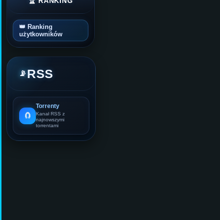
🏆 RANKING
👑 Ranking
użytkowników
RSS
📡
Torrenty
🧲
Kanał RSS z
najnowszymi
torrentami