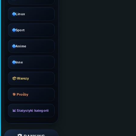
Linux
Sport
Anime
Inne
📦 Warezy
🎯 Prośby
📊 Statystyki kategorii