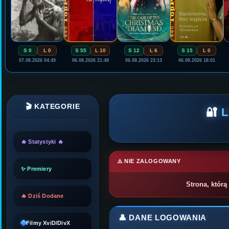
S 0
L 0
S 55
L 10
S 12
L 6
S 15
L 0
07.08.2026 04:49
06.08.2026 21:48
06.08.2026 23:13
06.08.2026 18:01
🎬 KATEGORIE
🔐
🔥 Statystyki 🔥
⚠️ NIE ZALOGOWANY
✨ Premiery
Strona, którą
🔥 Dziś Dodane
👤 DANE LOGOWANIA
Filmy XviD/DivX