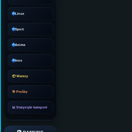
Linux
Sport
Anime
Inne
📦 Warezy
🎯 Prośby
📊 Statystyki kategorii