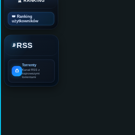
🏆 RANKING
👑 Ranking
użytkowników
RSS
📡
Torrenty
🧲
Kanał RSS z
najnowszymi
torrentami