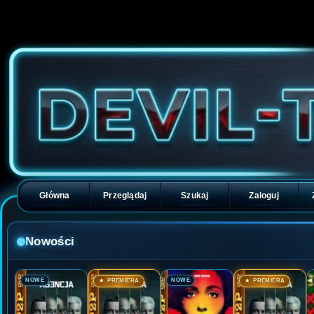
Główna
Przeglądaj
Szukaj
Zaloguj
Nowości
🎬
🎬
🎬
🎬
NOWE
NOWE
★ PREMIERA
★ PREMIERA