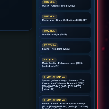
MUZYKA
Queen - Greatest Hits II (2026)
MUZYKA
Radiorama - Disco Collection (2001) APE
MUZYKA
One More Night (2026)
EROTYKA
Saving Them Both (2026)
KSIĄŻKI
Marta Pawlik - Poławiacz pereł (2026)
[audiobook PL]
FILMY XVID/DIVX
Sprawa gwiazdkowego diamentu / The
Case of the Christmas Diamond (2022)
[480p] [WEB-DL] [XviD] [DD2.0-K83]
[Lektor PL]
FILMY XVID/DIVX
Panda i banda / Bolszoje puteszestwije
(2019) [720p] [WEB-DL] [XviD] [AC3-KLiO]