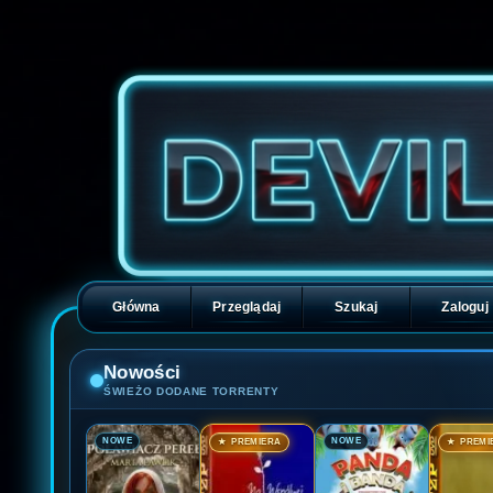
Główna
Przeglądaj
Szukaj
Zaloguj
Nowości
ŚWIEŻO DODANE TORRENTY
🎬
🎬
🎬
🎬
NOWE
NOWE
★ PREMIERA
★ PREMI