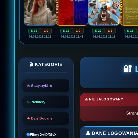
S 36
L 0
S 13
L 0
S 27
L 6
S 15
06.08.2026 23:28
06.08.2026 21:48
06.08.2026 23:11
06.08.202
🎬 KATEGORIE
🔐
🔥 Statystyki 🔥
⚠️ NIE ZALOGOWANY
✨ Premiery
Stron
🔥 Dziś Dodane
👤 DANE LOGOWANI
Filmy XviD/DivX