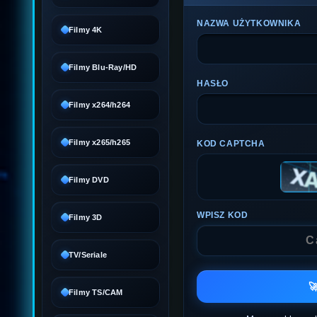
NAZWA UŻYTKOWNIKA
Filmy 4K
Filmy Blu-Ray/HD
HASŁO
Filmy x264/h264
Filmy x265/h265
KOD CAPTCHA
Filmy DVD
WPISZ KOD
Filmy 3D
TV/Seriale

Filmy TS/CAM