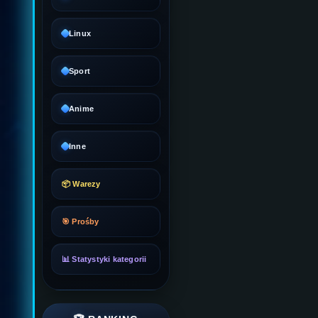
Linux
Sport
Anime
Inne
📦 Warezy
🎯 Prośby
📊 Statystyki kategorii