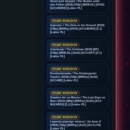
Grunt pod stopami / Der Boden unter
den Füßen (2019) [720p] [WEB-DL] [XViD]
[AC3-MORS] [Lektor PL]
FILMY XVID/DIVX
Impostor / The Hole in the Ground (2019)
[720p] [BRRip] [XViD] [AC3-MORS] [5.1]
[Lektor PL]
FILMY XVID/DIVX
Irlandczyk / The Irishman (2019) [NF]
[720p] [WEB-DL] [XviD] [AC3-KRT] [5.1]
[Lektor PL]
FILMY XVID/DIVX
Przedszkolanka / The Kindergarten
Teacher (2018) [720p] [BRRip] [XviD]
[AC3-MR] [Lektor PL]
FILMY XVID/DIVX
Ostatnie dni na Marsie / The Last Days on
Mars (2013) [480p] [BRRip] [XviD] [AC3-
WiZARDS] [5.1] [Lektor PL]
FILMY XVID/DIVX
Legenda pijanego mistrza / Jui kuen II
(1994) [720p] [BRRip] [XviD] [AC3-LTN]
[Lektor PL]