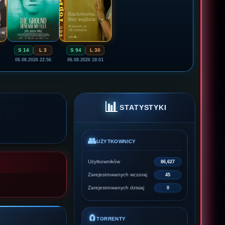
S 14
L 3
S 94
L 30
06.08.2026 22:56
06.08.2026 18:01
📊
STATYSTYKI
👥
UŻYTKOWNICY
Użytkowników
86,627
Zarejestrowanych wczoraj
45
Zarejestrowanych dzisiaj
0
🧲
TORRENTY