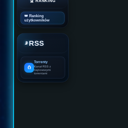
🏆 RANKING
👑 Ranking
użytkowników
RSS
📡
Torrenty
🧲
Kanał RSS z
najnowszymi
torrentami