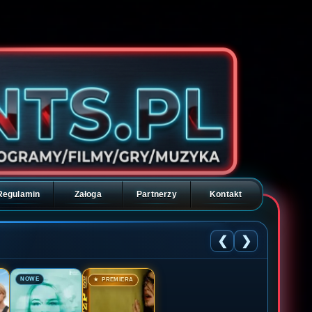
Regulamin
Załoga
Partnerzy
Kontakt
❮
❯
🎬
🎬
NOWE
★ PREMIERA