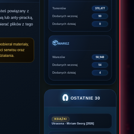
Torrentów
370,477
esteś powiązany z
Dodanych wczoraj
90
ą lub anty-piracką,
ierać plików z tego
Dodanych dzisiaj
0
📦
WAREZ
pobierał materiały,
ci serwisu oraz
ziałania.
Warezów
58,948
Dodanych wczoraj
54
Dodanych dzisiaj
4
🧲
OSTATNIE 30
KSIĄŻKI
Utracona - Miriam Georg [2026]