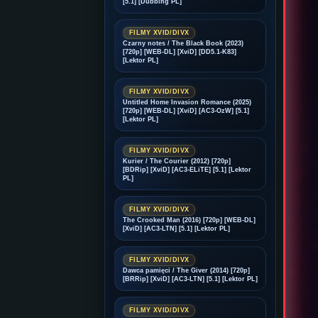
[5.1] [Dubbing PL]
FILMY XVID/DIVX
Czarny notes / The Black Book (2023)
[720p] [WEB-DL] [XviD] [DD5.1-K83]
[Lektor PL]
FILMY XVID/DIVX
Untitled Home Invasion Romance (2025)
[720p] [WEB-DL] [XviD] [AC3-OzW] [5.1]
[Lektor PL]
FILMY XVID/DIVX
Kurier / The Courier (2012) [720p]
[BDRip] [XviD] [AC3-ELiTE] [5.1] [Lektor
PL]
FILMY XVID/DIVX
The Crooked Man (2016) [720p] [WEB-DL]
[XviD] [AC3-LTN] [5.1] [Lektor PL]
FILMY XVID/DIVX
Dawca pamięci / The Giver (2014) [720p]
[BRRip] [XviD] [AC3-LTN] [5.1] [Lektor PL]
FILMY XVID/DIVX