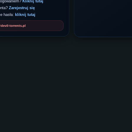
 logowaniem?
Kliknij tutaj
onta?
Zarejestruj się
e hasła:
kliknij tutaj
evil-torrents.pl