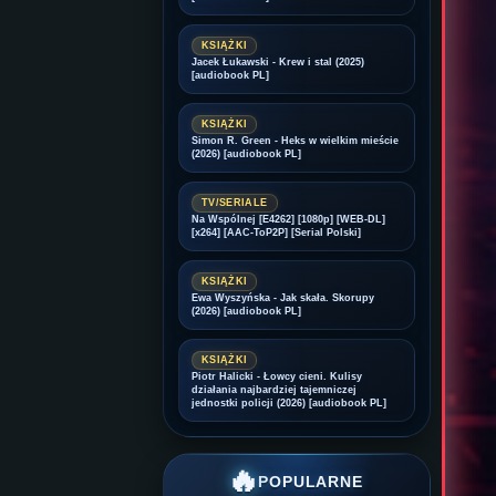
KSIĄŻKI
Jacek Łukawski - Krew i stal (2025)
[audiobook PL]
KSIĄŻKI
Simon R. Green - Heks w wielkim mieście
(2026) [audiobook PL]
TV/SERIALE
Na Wspólnej [E4262] [1080p] [WEB-DL]
[x264] [AAC-ToP2P] [Serial Polski]
KSIĄŻKI
Ewa Wyszyńska - Jak skała. Skorupy
(2026) [audiobook PL]
KSIĄŻKI
Piotr Halicki - Łowcy cieni. Kulisy
działania najbardziej tajemniczej
jednostki policji (2026) [audiobook PL]
🔥
POPULARNE