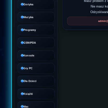
Masz problem z
Erotyka
Nie masz k
Odzyskiwani
Muzyka
admin@d
Programy
GSM/PDA
Konsole
Gry PC
Dla Dzieci
Książki
Mac