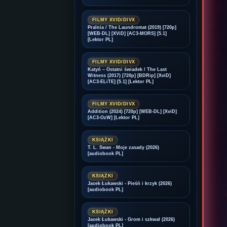
FILMY XVID/DIVX
Pralnia / The Laundromat (2019) [720p]
[WEB-DL] [XViD] [AC3-MORS] [5.1]
[Lektor PL]
FILMY XVID/DIVX
Katyń – Ostatni świadek / The Last
Witness (2017) [720p] [BDRip] [XviD]
[AC3-ELiTE] [5.1] [Lektor PL]
FILMY XVID/DIVX
Addition (2024) [720p] [WEB-DL] [XviD]
[AC3-OzW] [Lektor PL]
KSIĄŻKI
T. L. Swan - Moje zasady (2026)
[audiobook PL]
KSIĄŻKI
Jacek Łukawski - Pieśń i krzyk (2026)
[audiobook PL]
KSIĄŻKI
Jacek Łukawski - Grom i szkwał (2026)
[audiobook PL]