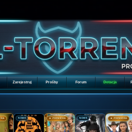
Zarejestruj
Prośby
Forum
Dotacja
🎬
🎬
🎬
🎬
NOWE
NOWE
ERA
★ PREMIERA
★ PREMIERA