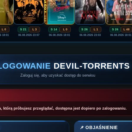
L 0
S 21
L 3
S 14
L 0
S 26
L 1
S 26
L 48
6 18:01
06.08.2026 23:07
06.08.2026 18:01
06.08.2026 23:03
06.08.2026 18:01
LOGOWANIE
DEVIL-TORRENTS
Zaloguj się, aby uzyskać dostęp do serwisu
a, którą próbujesz przeglądać, dostępna jest dopiero po zalogowaniu.
A
📌 OBJAŚNIENIE