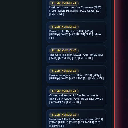
FILMY XVID/DIVX
Untitled Home Invasion Romance (2025)
[720p] [WEB-DL] [XviD] [AC3-OzW] [5.1]
[Lektor PL]
FILMY XVID/DIVX
Kurier / The Courier (2012) [720p]
[BDRip] [XviD] [AC3-ELiTE] [5.1] [Lektor
PL]
FILMY XVID/DIVX
The Crooked Man (2016) [720p] [WEB-DL]
[XviD] [AC3-LTN] [5.1] [Lektor PL]
FILMY XVID/DIVX
Dawca pamięci / The Giver (2014) [720p]
[BRRip] [XviD] [AC3-LTN] [5.1] [Lektor PL]
FILMY XVID/DIVX
Grunt pod stopami / Der Boden unter
den Füßen (2019) [720p] [WEB-DL] [XViD]
[AC3-MORS] [Lektor PL]
FILMY XVID/DIVX
Impostor / The Hole in the Ground (2019)
[720p] [BRRip] [XViD] [AC3-MORS] [5.1]
[Lektor PL]