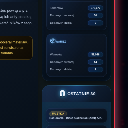
Torrentów
370,477
esteś powiązany z
Dodanych wczoraj
90
ą lub anty-piracką,
ierać plików z tego
Dodanych dzisiaj
0
📦
WAREZ
pobierał materiały,
ci serwisu oraz
ziałania.
Warezów
58,946
Dodanych wczoraj
54
Dodanych dzisiaj
2
🧲
OSTATNIE 30
MUZYKA
Radiorama - Disco Collection (2001) APE