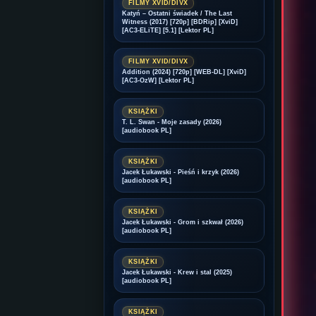
FILMY XVID/DIVX
Katyń – Ostatni świadek / The Last
Witness (2017) [720p] [BDRip] [XviD]
[AC3-ELiTE] [5.1] [Lektor PL]
FILMY XVID/DIVX
Addition (2024) [720p] [WEB-DL] [XviD]
[AC3-OzW] [Lektor PL]
KSIĄŻKI
T. L. Swan - Moje zasady (2026)
[audiobook PL]
KSIĄŻKI
Jacek Łukawski - Pieśń i krzyk (2026)
[audiobook PL]
KSIĄŻKI
Jacek Łukawski - Grom i szkwał (2026)
[audiobook PL]
KSIĄŻKI
Jacek Łukawski - Krew i stal (2025)
[audiobook PL]
KSIĄŻKI