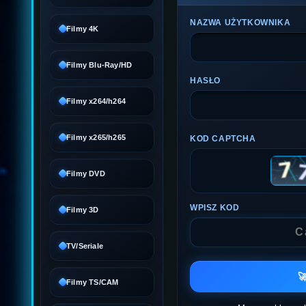
NAZWA UŻYTKOWNIKA
Filmy 4K
Filmy Blu-Ray/HD
HASŁO
Filmy x264/h264
Filmy x265/h265
KOD CAPTCHA
Filmy DVD
WPISZ KOD
Filmy 3D
TV/Seriale

Filmy TS/CAM