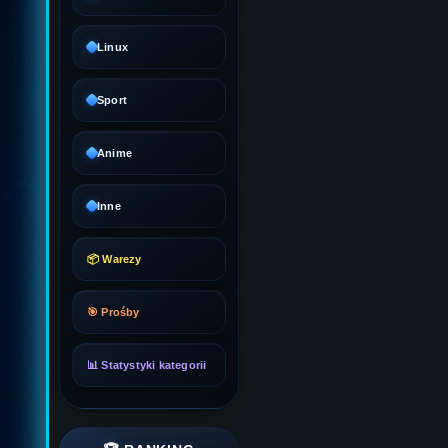
Linux
Sport
Anime
Inne
📦 Warezy
🎯 Prośby
📊 Statystyki kategorii