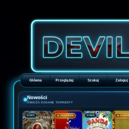
Główna
Przeglądaj
Szukaj
Zaloguj
Nowości
ŚWIEŻO DODANE TORRENTY
🎬
🎬
🎬
🎬
NOWE
NOWE
★ PREMIERA
★ PREMI