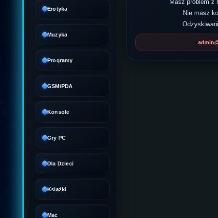
Masz problem z
Erotyka
Nie masz k
Odzyskiwani
Muzyka
admin@d
Programy
GSM/PDA
Konsole
Gry PC
Dla Dzieci
Książki
Mac