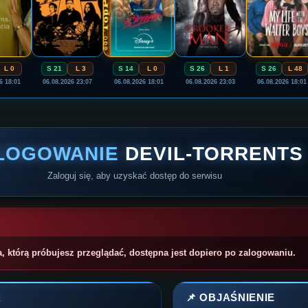
L 0
S 21
L 3
S 14
L 0
S 26
L 1
S 26
L 48
6 18:01
06.08.2026 23:07
06.08.2026 18:01
06.08.2026 23:03
06.08.2026 18:01
LOGOWANIE
DEVIL-TORRENTS
Zaloguj się, aby uzyskać dostęp do serwisu
a, którą próbujesz przeglądać, dostępna jest dopiero po zalogowaniu.
A
📌 OBJAŚNIENIE