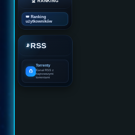
🏆 RANKING
👑 Ranking
użytkowników
RSS
📡
Torrenty
🧲
Kanał RSS z
najnowszymi
torrentami