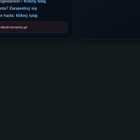
 logowaniem?
Kliknij tutaj
onta?
Zarejestruj się
e hasła:
kliknij tutaj
evil-torrents.pl