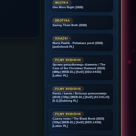
MUZYKA
One More Night (2026)
EROTYKA
Saving Them Both (2026)
KSIĄŻKI
Marta Pawlik - Poławiacz pereł (2026)
[audiobook PL]
FILMY XVID/DIVX
Sprawa gwiazdkowego diamentu / The
Case of the Christmas Diamond (2022)
[480p] [WEB-DL] [XviD] [DD2.0-K83]
[Lektor PL]
FILMY XVID/DIVX
Panda i banda / Bolszoje puteszestwije
(2019) [720p] [WEB-DL] [XviD] [AC3-KLiO]
[5.1] [Dubbing PL]
FILMY XVID/DIVX
Czarny notes / The Black Book (2023)
[720p] [WEB-DL] [XviD] [DD5.1-K83]
[Lektor PL]