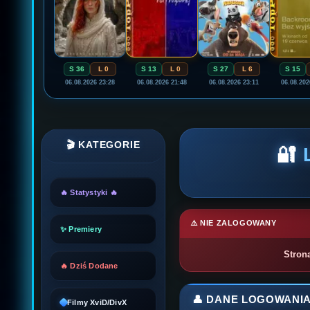
S 36
L 0
S 13
L 0
S 27
L 6
S 15
06.08.2026 23:28
06.08.2026 21:48
06.08.2026 23:11
06.08.202
🎬 KATEGORIE
🔐
🔥 Statystyki 🔥
⚠️ NIE ZALOGOWANY
✨ Premiery
Stron
🔥 Dziś Dodane
👤 DANE LOGOWANI
Filmy XviD/DivX