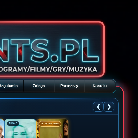
Regulamin
Załoga
Partnerzy
Kontakt
❮
❯
🎬
🎬
NOWE
★ PREMIERA