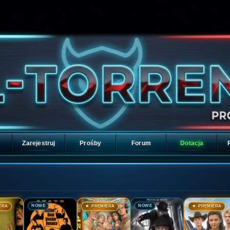
Zarejestruj
Prośby
Forum
Dotacja
🎬
🎬
🎬
🎬
NOWE
NOWE
ERA
★ PREMIERA
★ PREMIERA