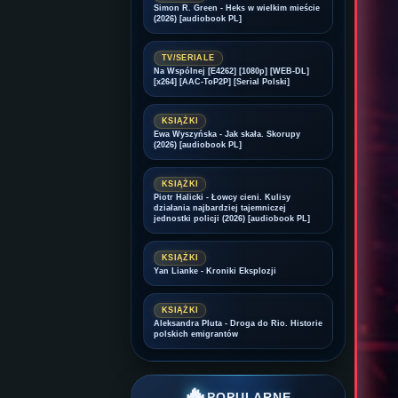
Simon R. Green - Heks w wielkim mieście
(2026) [audiobook PL]
TV/SERIALE
Na Wspólnej [E4262] [1080p] [WEB-DL]
[x264] [AAC-ToP2P] [Serial Polski]
KSIĄŻKI
Ewa Wyszyńska - Jak skała. Skorupy
(2026) [audiobook PL]
KSIĄŻKI
Piotr Halicki - Łowcy cieni. Kulisy
działania najbardziej tajemniczej
jednostki policji (2026) [audiobook PL]
KSIĄŻKI
Yan Lianke - Kroniki Eksplozji
KSIĄŻKI
Aleksandra Pluta - Droga do Rio. Historie
polskich emigrantów
🔥
POPULARNE