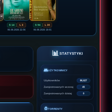
S 14
L 3
S 94
L 30
06.08.2026 22:56
06.08.2026 18:01
📊
STATYSTYKI
👥
UŻYTKOWNICY
Użytkowników
86,627
Zarejestrowanych wczoraj
45
Zarejestrowanych dzisiaj
0
🧲
TORRENTY