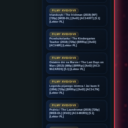
FILMY XVID/DIVX
Irlandczyk / The Irishman (2019) [NF]
[720p] [WEB-DL] [XviD] [AC3-KRT] [5.1]
[Lektor PL]
FILMY XVID/DIVX
Przedszkolanka / The Kindergarten
Teacher (2018) [720p] [BRRip] [XviD]
[AC3-MR] [Lektor PL]
FILMY XVID/DIVX
Ostatnie dni na Marsie / The Last Days on
Mars (2013) [480p] [BRRip] [XviD] [AC3-
WiZARDS] [5.1] [Lektor PL]
FILMY XVID/DIVX
Legenda pijanego mistrza / Jui kuen II
(1994) [720p] [BRRip] [XviD] [AC3-LTN]
[Lektor PL]
FILMY XVID/DIVX
Pralnia / The Laundromat (2019) [720p]
[WEB-DL] [XViD] [AC3-MORS] [5.1]
[Lektor PL]