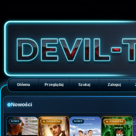
Główna
Przeglądaj
Szukaj
Zaloguj
Nowości
🎬
🎬
🎬
🎬
NOWE
NOWE
★ PREMIERA
★ PREMIERA