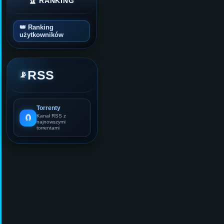
🏆 RANKING
👑 Ranking
użytkowników
RSS
📡
Torrenty
🧲
Kanał RSS z
najnowszymi
torrentami