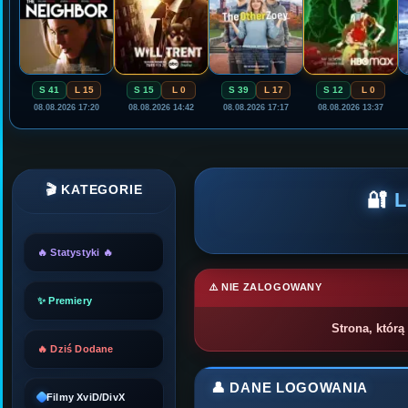
S 41
L 15
S 15
L 0
S 39
L 17
S 12
L 0
08.08.2026 17:20
08.08.2026 14:42
08.08.2026 17:17
08.08.2026 13:37
🎬 KATEGORIE
🔐
🔥 Statystyki 🔥
⚠️ NIE ZALOGOWANY
✨ Premiery
Strona, którą
🔥 Dziś Dodane
👤 DANE LOGOWANIA
Filmy XviD/DivX