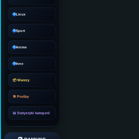
Linux
Sport
Anime
Inne
📦 Warezy
🎯 Prośby
📊 Statystyki kategorii