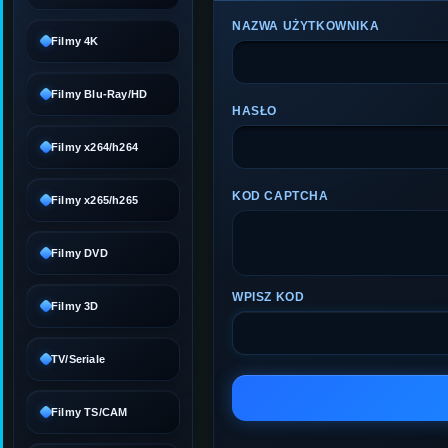
NAZWA UŻYTKOWNIKA
Filmy 4K
Filmy Blu-Ray/HD
HASŁO
Filmy x264/h264
KOD CAPTCHA
Filmy x265/h265
Filmy DVD
WPISZ KOD
Filmy 3D
TV/Seriale
Filmy TS/CAM