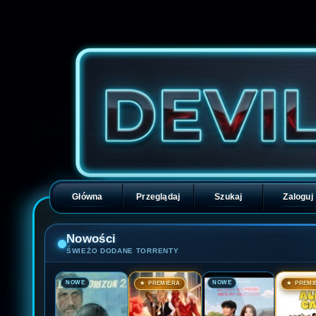
Główna
Przeglądaj
Szukaj
Zaloguj
Nowości
ŚWIEŻO DODANE TORRENTY
🎬
🎬
🎬
🎬
NOWE
NOWE
★ PREMIERA
★ PREMI