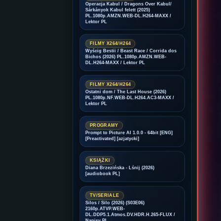
Operacja Kabul / Dragons Over Kabul/
Sárkányok Kabul felett (2025)
PL.1080p.AMZN.WEB-DL.H264-MAXX /
Lektor PL
FILMY X264/H264
Wyścig Bestii / Beast Race / Corrida dos
Bichos (2026) PL.1080p.AMZN.WEB-
DL.H264-MAXX / Lektor PL
FILMY X264/H264
Ostatni dom / The Last House (2026)
PL.1080p.NF.WEB-DL.H264.AC3-MAXX /
Lektor PL
PROGRAMY
Prompt to Picture AI 1.0.0 - 64bit [ENG]
[Preactivated] [azjatycki]
KSIĄŻKI
Diana Brzezińska - Lśnij (2026)
[audiobook PL]
TV/SERIALE
Silos / Silo (2026) (S03E06)
2160p.ATVP.WEB-
DL.DDP5.1.Atmos.DV.HDR.H.265-FLUX /
Napisy PL