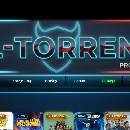
Zarejestruj
Prośby
Forum
Dotacja
🎬
🎬
🎬
🎬
NOWE
NOWE
ERA
★ PREMIERA
★ PREMIERA