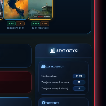
S 14
L 67
S 153
L 67
08.08.2026 00:33
07.08.2026 18:01
📊
STATYSTYKI
👥
UŻYTKOWNICY
Użytkowników
86,658
Zarejestrowanych wczoraj
27
Zarejestrowanych dzisiaj
4
🧲
TORRENTY