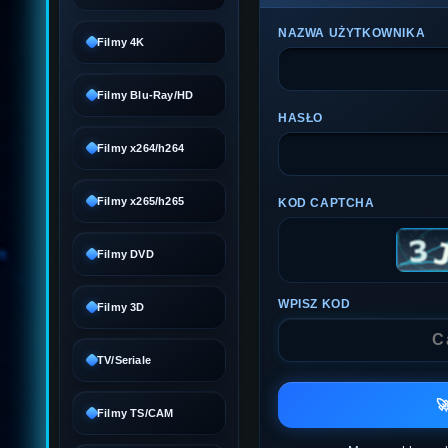
NAZWA UŻYTKOWNIKA
Filmy 4K
Filmy Blu-Ray/HD
HASŁO
Filmy x264/h264
Filmy x265/h265
KOD CAPTCHA
Filmy DVD
WPISZ KOD
Filmy 3D
TV/Seriale

Filmy TS/CAM