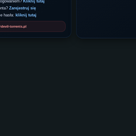
 logowaniem?
Kliknij tutaj
onta?
Zarejestruj się
e hasła:
kliknij tutaj
evil-torrents.pl