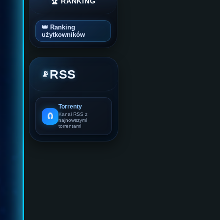
🏆 RANKING
👑 Ranking
użytkowników
RSS
📡
Torrenty
🧲
Kanał RSS z
najnowszymi
torrentami