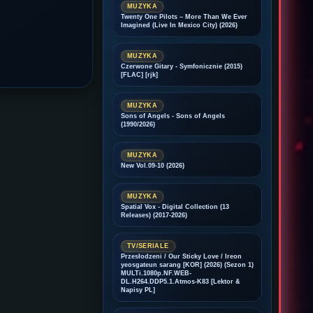
MUZYKA
Twenty One Pilots – More Than We Ever
Imagined (Live In Mexico City) (2026)
MUZYKA
Czerwone Gitary - Symfonicznie (2015)
[FLAC] [rjk]
MUZYKA
Sons of Angels - Sons of Angels
(1990/2026)
MUZYKA
New Vol.09-10 (2026)
MUZYKA
Spatial Vox - Digital Collection (13
Releases) (2017-2026)
TV/SERIALE
Przesłodzeni / Our Sticky Love / Ireon
yeosgateun sarang [KOR] (2026) (Sezon 1)
MULTi.1080p.NF.WEB-
DL.H264.DDP5.1.Atmos-K83 [Lektor &
Napisy PL]