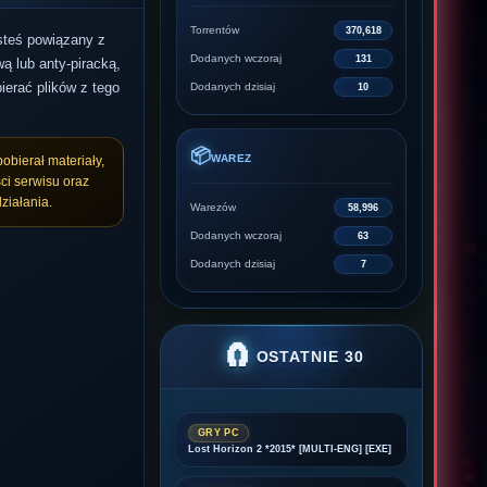
Torrentów
370,618
esteś powiązany z
Dodanych wczoraj
131
ą lub anty-piracką,
ierać plików z tego
Dodanych dzisiaj
10
📦
WAREZ
pobierał materiały,
ci serwisu oraz
ziałania.
Warezów
58,996
Dodanych wczoraj
63
Dodanych dzisiaj
7
🧲
OSTATNIE 30
GRY PC
Lost Horizon 2 *2015* [MULTI-ENG] [EXE]